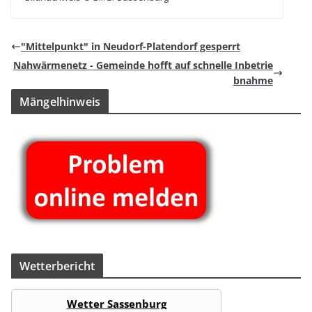
"Mit­tel­punkt" in Neu­dorf-Pla­ten­dorf gesperrt
Nah­wär­me­netz - Gemeinde hofft auf schnelle Inbetrie
bnahme
Män­gel­hin­weis
Wet­ter­be­richt
Wetter Sassenburg