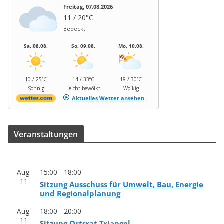
Freitag, 07.08.2026
11 / 20°C
Bedeckt
Sa, 08.08.
So, 09.08.
Mo, 10.08.
10 / 25°C
14 / 33°C
18 / 30°C
Sonnig
Leicht bewölkt
Wolkig
Aktuelles Wetter ansehen
Ver­an­stal­tun­gen
Aug.
15:00
-
18:00
11
Sit­zung Aus­schuss für Umwelt, Bau, Ener­gie
und Regionalplanung
Aug.
18:00
-
20:00
11
Sit­zung Orts­rat Triangel