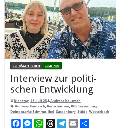
BEITRÄGE/THEMEN
GEMEINDE
Inter­view zur poli­ti­
schen Entwicklung
Dienstag, 15. Juli 25
Andreas Kautzsch
Andreas Kautzsch
,
Bernsteinsee
,
BIG Sassenburg
,
Deine starke Stimme
,
ibei
,
Sassenburg
,
Stüde
,
Westerbeck
F
M
W
T
T
E
T