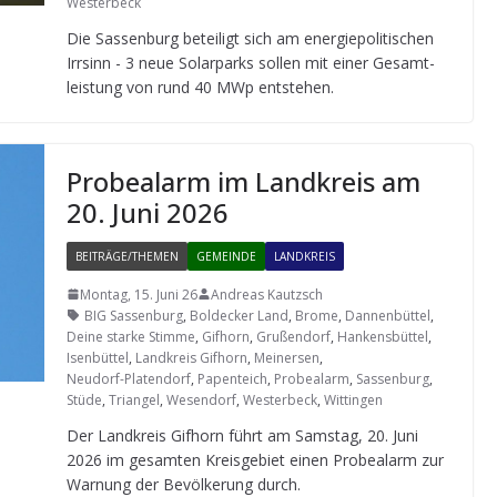
Westerbeck
Die Sas­sen­burg betei­ligt sich am ener­gie­po­li­ti­schen
Irr­sinn - 3 neue Solar­parks sol­len mit einer Gesamt­
leis­tung von rund 40 MWp entstehen.
Pro­be­alarm im Land­kreis am
20. Juni 2026
BEITRÄGE/THEMEN
GEMEINDE
LANDKREIS
Montag, 15. Juni 26
Andreas Kautzsch
BIG Sassenburg
,
Boldecker Land
,
Brome
,
Dannenbüttel
,
Deine starke Stimme
,
Gifhorn
,
Grußendorf
,
Hankensbüttel
,
Isenbüttel
,
Landkreis Gifhorn
,
Meinersen
,
Neudorf-Platendorf
,
Papenteich
,
Probealarm
,
Sassenburg
,
Stüde
,
Triangel
,
Wesendorf
,
Westerbeck
,
Wittingen
Der Land­kreis Gif­horn führt am Sams­tag, 20. Juni
2026 im gesam­ten Kreis­ge­biet einen Pro­be­alarm zur
War­nung der Bevöl­ke­rung durch.