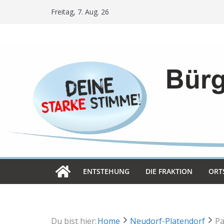
Skip
Freitag, 7. Aug. 26
to
content
ENT­STE­HUNG
DIE FRAK­TION
ORT­
Du bist hier:
Home
Neudorf-Platendorf
Pa