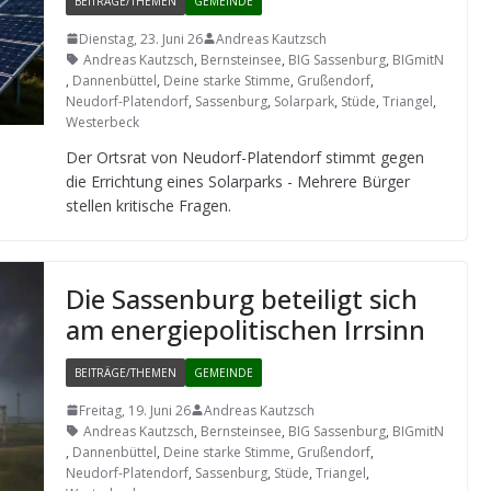
BEITRÄGE/THEMEN
GEMEINDE
Dienstag, 23. Juni 26
Andreas Kautzsch
Andreas Kautzsch
,
Bernsteinsee
,
BIG Sassenburg
,
BIGmitN
,
Dannenbüttel
,
Deine starke Stimme
,
Grußendorf
,
Neudorf-Platendorf
,
Sassenburg
,
Solarpark
,
Stüde
,
Triangel
,
Westerbeck
Der Orts­rat von Neu­dorf-Pla­ten­dorf stimmt gegen
die Errich­tung eines Solar­parks - Meh­rere Bür­ger
stel­len kri­ti­sche Fragen.
Die Sas­sen­burg betei­ligt sich
am ener­gie­po­li­ti­schen Irrsinn
BEITRÄGE/THEMEN
GEMEINDE
Freitag, 19. Juni 26
Andreas Kautzsch
Andreas Kautzsch
,
Bernsteinsee
,
BIG Sassenburg
,
BIGmitN
,
Dannenbüttel
,
Deine starke Stimme
,
Grußendorf
,
Neudorf-Platendorf
,
Sassenburg
,
Stüde
,
Triangel
,