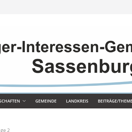
SCHAF­TEN
GEMEINDE
LAND­KREIS
BEITRÄGE/THEM
ge 2