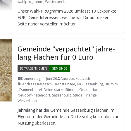
wahlprogramm
,
Westerbeck
Unser Wahl-PRO­gramm 2026 umfasst 10 Eck­punkte
FÜR! Deine Inter­es­sen, wel­che wir Dir auf die­ser
Seite näher vor­stel­len möchten.
Gemeinde "ver­pach­tet" jah­re­
lang Flä­chen für 0 Euro
BEITRÄGE/THEMEN
GEMEINDE
Donnerstag, 4. Juni 26
Andreas Kautzsch
Andreas Kautzsch
,
Bernsteinsee
,
BIG Sassenburg
,
BIGmitN
,
Dannenbüttel
,
Deine starke Stimme
,
Grußendorf
,
Neudorf-Platendorf
,
Sassenburg
,
Stüde
,
Triangel
,
Westerbeck
Jah­re­lang hat die Gemeinde Sas­sen­burg Flä­chen im
Eigen­tum der Gemeinde an Dritte völ­lig kos­ten­los zur
Nut­zung überlassen.