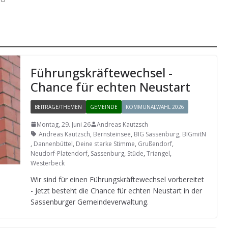
Füh­rungs­kräf­te­wech­sel -
Chance für ech­ten Neustart
BEITRÄGE/THEMEN
GEMEINDE
KOMMUNALWAHL 2026
Montag, 29. Juni 26
Andreas Kautzsch
Andreas Kautzsch
,
Bernsteinsee
,
BIG Sassenburg
,
BIGmitN
,
Dannenbüttel
,
Deine starke Stimme
,
Grußendorf
,
Neudorf-Platendorf
,
Sassenburg
,
Stüde
,
Triangel
,
Westerbeck
Wir sind für einen Füh­rungs­kräf­te­wech­sel vor­be­rei­tet
- Jetzt besteht die Chance für ech­ten Neu­start in der
Sas­sen­bur­ger Gemeindeverwaltung.