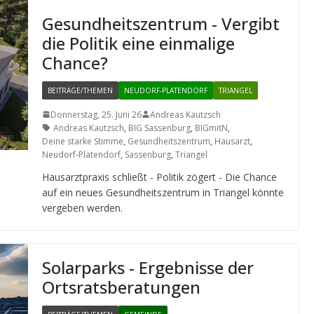
Gesund­heits­zen­trum - Ver­gibt
die Poli­tik eine ein­ma­lige
Chance?
BEITRÄGE/THEMEN
NEUDORF-PLATENDORF
TRIANGEL
Donnerstag, 25. Juni 26
Andreas Kautzsch
Andreas Kautzsch
,
BIG Sassenburg
,
BIGmitN
,
Deine starke Stimme
,
Gesundheitszentrum
,
Hausarzt
,
Neudorf-Platendorf
,
Sassenburg
,
Triangel
Haus­arzt­pra­xis schließt - Poli­tik zögert - Die Chance
auf ein neues Gesund­heits­zen­trum in Tri­an­gel könnte
ver­ge­ben werden.
Solar­parks - Ergeb­nisse der
Ortsratsberatungen