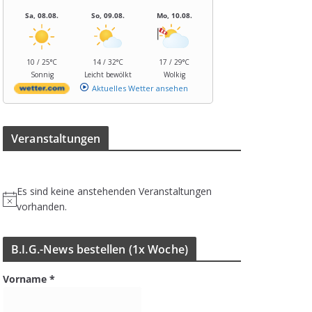
Sa, 08.08.
So, 09.08.
Mo, 10.08.
10 / 25°C
14 / 32°C
17 / 29°C
Sonnig
Leicht bewölkt
Wolkig
Aktuelles Wetter ansehen
Ver­an­stal­tun­gen
Es sind keine anstehenden Veranstaltungen
H
vorhanden.
i
n
B.I.G.-News bestel­len (1x Woche)
w
e
Vorname
*
i
s