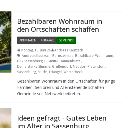
Bezahl­ba­ren Wohn­raum in
den Ort­schaf­ten schaffen
AKTIVITÄTEN
ANTRÄGE
GEMEINDE
Montag, 15. Juni 26
Andreas Kautzsch
Andreas Kautzsch
,
Bernsteinsee
,
BezahlbarerWohnraum
,
BIG Sassenburg
,
BIGmitN
,
Dannenbüttel
,
Deine starke Stimme
,
Grußendorf
,
Neudorf-Platendorf
,
Sassenburg
,
Stüde
,
Triangel
,
Westerbeck
Bezahl­ba­ren Wohn­raum in den Ort­schaf­ten für junge
Fami­lien, Senio­ren und Allein­ste­hende schaf­fen -
Gemeinde soll Netz­werk beitreten.
Ideen gefragt - Gutes Leben
im Alter in Sassenburg