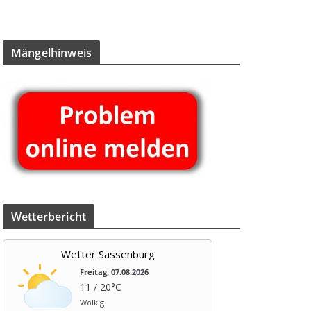
Män­gel­hin­weis
Wet­ter­be­richt
Wetter Sassenburg
Freitag, 07.08.2026
11 / 20°C
Wolkig