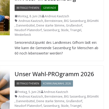
BEITRÄGE/THEMEN
GEMEINDE
Montag, 8. Juni 26
Andreas Kautzsch
Andreas Kautzsch
,
Bernsteinsee
,
BIG Sassenburg
,
BIGmitN
,
Dannenbüttel
,
Deine starke Stimme
,
Grußendorf
,
Neudorf-Platendorf
,
Sassenburg
,
Stüde
,
Triangel
,
Westerbeck
Senio­ren­stütz­punkt des Land­krei­ses Gif­horn lädt ein:
Wie kann die Gemeinde Sas­sen­burg für Men­schen ab
60 noch lebens­wer­ter werden?
Unser Wahl-PRO­gramm 2026
BEITRÄGE/THEMEN
KOMMUNALWAHL 2026
Freitag, 5. Juni 26
Andreas Kautzsch
Andreas Kautzsch
,
Bernsteinsee
,
BIG Sassenburg
,
BIGmitN
,
Dannenbüttel
,
Deine starke Stimme
,
Grußendorf
,
Neudorf-Platendorf
,
Sassenburg
,
Stüde
,
Triangel
,