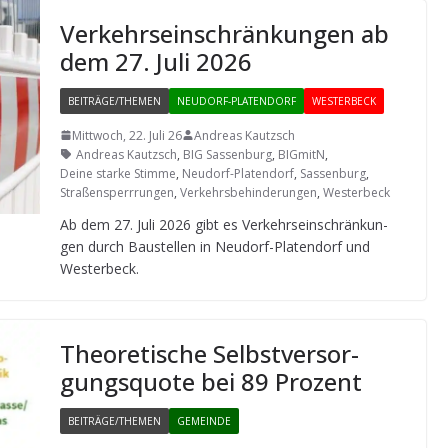
Ver­kehrs­ein­schrän­kun­gen ab
dem 27. Juli 2026
BEITRÄGE/THEMEN
NEUDORF-PLATENDORF
WESTERBECK
Mittwoch, 22. Juli 26
Andreas Kautzsch
Andreas Kautzsch
,
BIG Sassenburg
,
BIGmitN
,
Deine starke Stimme
,
Neudorf-Platendorf
,
Sassenburg
,
Straßensperrrungen
,
Verkehrsbehinderungen
,
Westerbeck
Ab dem 27. Juli 2026 gibt es Ver­kehrs­ein­schrän­kun­
gen durch Bau­stel­len in Neu­dorf-Pla­ten­dorf und
Westerbeck.
Theo­re­ti­sche Selbst­ver­sor­
gungs­quote bei 89 Prozent
BEITRÄGE/THEMEN
GEMEINDE