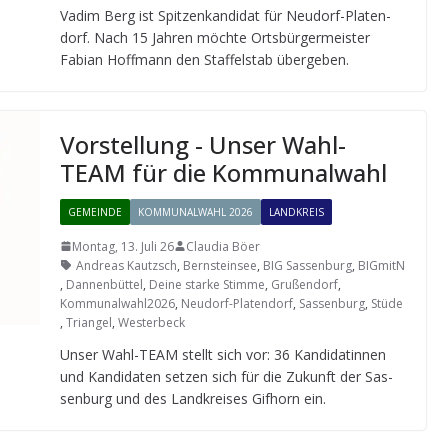
Vadim Berg ist Spit­zen­kan­di­dat für Neu­dorf-Pla­ten­
dorf. Nach 15 Jah­ren möchte Orts­bür­ger­meis­ter
Fabian Hoff­mann den Staf­fel­stab übergeben.
Vor­stel­lung - Unser Wahl-
TEAM für die Kommunalwahl
GEMEINDE
KOMMUNALWAHL 2026
LANDKREIS
Montag, 13. Juli 26
Claudia Böer
Andreas Kautzsch
,
Bernsteinsee
,
BIG Sassenburg
,
BIGmitN
,
Dannenbüttel
,
Deine starke Stimme
,
Grußendorf
,
Kommunalwahl2026
,
Neudorf-Platendorf
,
Sassenburg
,
Stüde
,
Triangel
,
Westerbeck
Unser Wahl-TEAM stellt sich vor: 36 Kan­di­da­tin­nen
und Kan­di­da­ten set­zen sich für die Zukunft der Sas­
sen­burg und des Land­krei­ses Gif­horn ein.