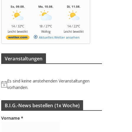
So, 09.08.
Mo, 10.08.
Di, 11.08.
14 / 32°C
18 / 27°C
14 / 22°C
Leicht bewölkt
Wolkig
Leicht bewölkt
Aktuelles Wetter ansehen
Ver­an­stal­tun­gen
Es sind keine anstehenden Veranstaltungen
H
vorhanden.
i
n
B.I.G.-News bestel­len (1x Woche)
w
e
Vorname
*
i
s