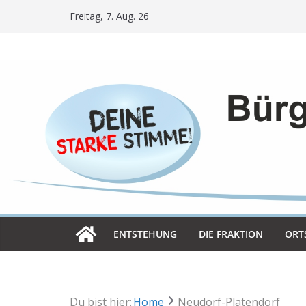
Skip
Freitag, 7. Aug. 26
to
content
ENT­STE­HUNG
DIE FRAK­TION
ORT­
Du bist hier:
Home
Neudorf-Platendorf