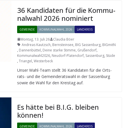
36 Kan­di­da­ten für die Kom­mu­
nal­wahl 2026 nominiert
GEMEINDE
KOMMUNALWAHL 2026
LANDKREIS
Montag, 13. Juli 26
Claudia Böer
Andreas Kautzsch
,
Bernsteinsee
,
BIG Sassenburg
,
BIGmitN
,
Dannenbüttel
,
Deine starke Stimme
,
Grußendorf
,
Kommunalwahl2026
,
Neudorf-Platendorf
,
Sassenburg
,
Stüde
,
Triangel
,
Westerbeck
Unser Wahl-Team stellt 36 Kan­di­da­ten für die Orts­
rats- und die Gemein­de­rats­wahl in der Sas­sen­burg
sowie die Wahl für den Kreis­tag auf.
Es hätte bei B.I.G. blei­ben
können!
GEMEINDE
KOMMUNALWAHL 2026
LANDKREIS