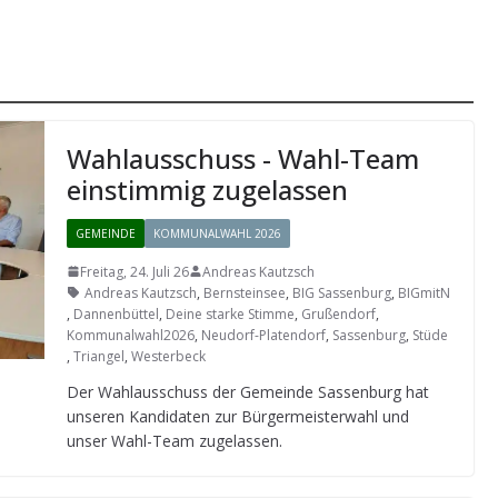
Wahl­aus­schuss - Wahl-Team
ein­stim­mig zugelassen
GEMEINDE
KOMMUNALWAHL 2026
Freitag, 24. Juli 26
Andreas Kautzsch
Andreas Kautzsch
,
Bernsteinsee
,
BIG Sassenburg
,
BIGmitN
,
Dannenbüttel
,
Deine starke Stimme
,
Grußendorf
,
Kommunalwahl2026
,
Neudorf-Platendorf
,
Sassenburg
,
Stüde
,
Triangel
,
Westerbeck
Der Wahl­aus­schuss der Gemeinde Sas­sen­burg hat
unse­ren Kan­di­da­ten zur Bür­ger­meis­ter­wahl und
unser Wahl-Team zugelassen.