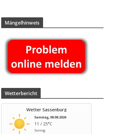
Män­gel­hin­weis
Wet­ter­be­richt
Wetter Sassenburg
Samstag, 08.08.2026
11 / 25°C
Sonnig