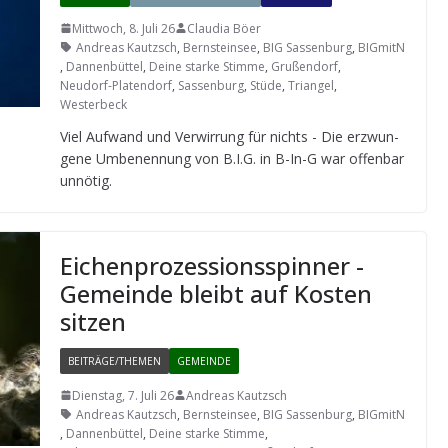
Mittwoch, 8. Juli 26
Claudia Böer
Andreas Kautzsch
,
Bernsteinsee
,
BIG Sassenburg
,
BIGmitN
,
Dannenbüttel
,
Deine starke Stimme
,
Grußendorf
,
Neudorf-Platendorf
,
Sassenburg
,
Stüde
,
Triangel
,
Westerbeck
Viel Auf­wand und Ver­wir­rung für nichts - Die erzwun­
gene Umbe­nen­nung von B.I.G. in B-In-G war offen­bar
unnötig.
Eichen­pro­zes­si­ons­spin­ner -
Gemeinde bleibt auf Kos­ten
sitzen
BEITRÄGE/THEMEN
GEMEINDE
Dienstag, 7. Juli 26
Andreas Kautzsch
Andreas Kautzsch
,
Bernsteinsee
,
BIG Sassenburg
,
BIGmitN
,
Dannenbüttel
,
Deine starke Stimme
,