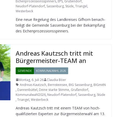
Eichenprozessionsspinners
,
EPS
,
Grußendorf
,
Neudorf-Platendorf
,
Sassenburg
,
Stüde
,
Triangel
,
Westerbeck
Eine neue Rege­lung des Land­krei­ses Gif­horn benach­
tei­ligt die Gemeinde Sas­sen­burg bei der Bekämp­fung
des Eichenprozessionsspinners.
Andreas Kau­t­zsch tritt mit
Bür­ger­meis­ter-TEAM an
GEMEINDE
KOMMUNALWAHL 2026
Montag, 6. Juli 26
Claudia Böer
Andreas Kautzsch
,
Bernsteinsee
,
BIG Sassenburg
,
BIGmitN
,
Dannenbüttel
,
Deine starke Stimme
,
Grußendorf
,
Kommunalwahl2026
,
Neudorf-Platendorf
,
Sassenburg
,
Stüde
,
Triangel
,
Westerbeck
Andreas Kau­t­zsch tritt mit einem TEAM von hoch­
qua­li­fi­zier­ten Exper­ten zur Bür­ger­meis­ter­wahl am 13.