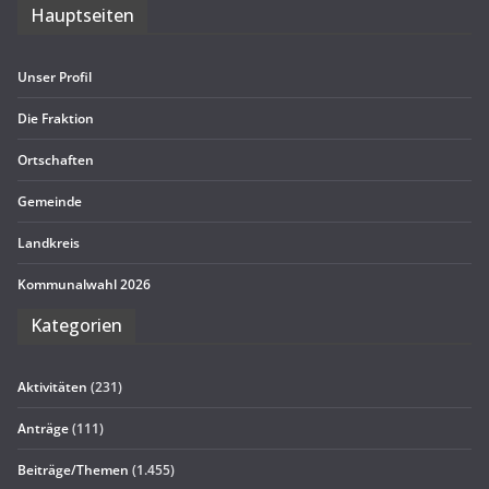
Haupt­sei­ten
Unser Pro­fil
Die Frak­tion
Ort­schaf­ten
Gemeinde
Land­kreis
Kom­mu­nal­wahl 2026
Kate­go­rien
Aktivitäten
(231)
Anträge
(111)
Beiträge/Themen
(1.455)