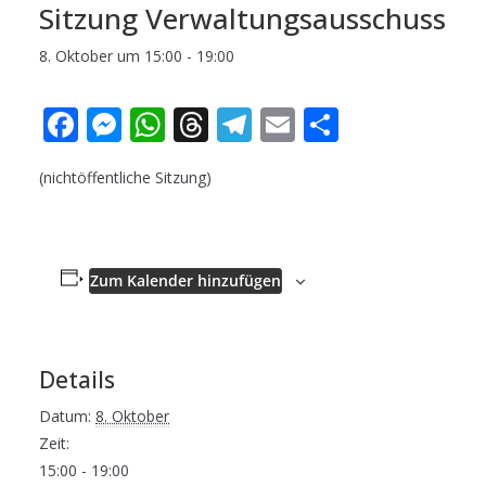
Sit­zung Verwaltungsausschuss
8. Oktober um 15:00
-
19:00
F
M
W
T
T
E
T
ac
e
h
h
el
m
ei
(nicht­öf­fent­li­che Sitzung)
e
ss
at
re
e
ai
le
b
e
s
a
gr
l
n
o
n
A
d
a
Zum Kalender hinzufügen
o
g
p
s
m
k
er
p
Details
Datum:
8. Oktober
Zeit:
15:00 - 19:00