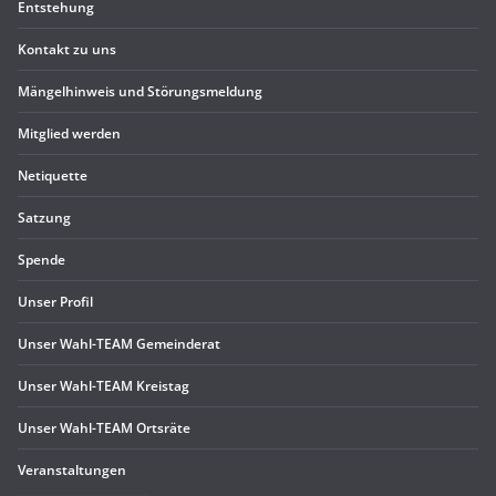
Ent­ste­hung
Kon­takt zu uns
Män­gel­hin­weis und Störungsmeldung
Mit­glied werden
Neti­quette
Sat­zung
Spende
Unser Pro­fil
Unser Wahl-TEAM Gemeinderat
Unser Wahl-TEAM Kreistag
Unser Wahl-TEAM Ortsräte
Ver­an­stal­tun­gen