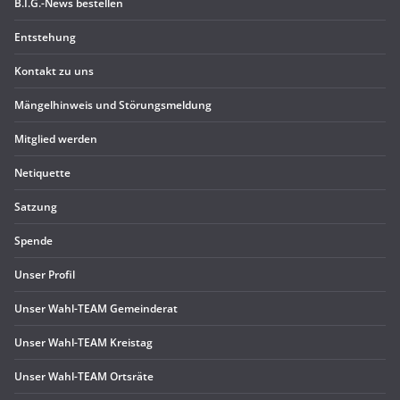
B.I.G.-News bestel­len
Ent­ste­hung
Kon­takt zu uns
Män­gel­hin­weis und Störungsmeldung
Mit­glied werden
Neti­quette
Sat­zung
Spende
Unser Pro­fil
Unser Wahl-TEAM Gemeinderat
Unser Wahl-TEAM Kreistag
Unser Wahl-TEAM Ortsräte