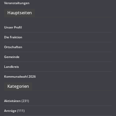
Ver­an­stal­tun­gen
Haupt­sei­ten
Unser Pro­fil
Die Frak­tion
Ort­schaf­ten
Gemeinde
Land­kreis
Kom­mu­nal­wahl 2026
Kate­go­rien
Aktivitäten
(231)
Anträge
(111)