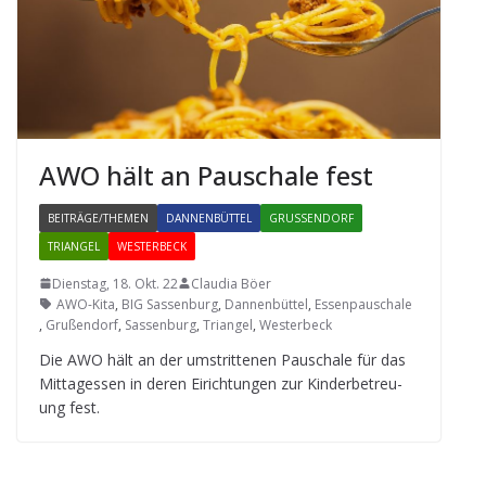
AWO hält an Pau­schale fest
BEITRÄGE/THEMEN
DANNENBÜTTEL
GRUSSENDORF
TRIANGEL
WESTERBECK
Dienstag, 18. Okt. 22
Claudia Böer
AWO-Kita
,
BIG Sassenburg
,
Dannenbüttel
,
Essenpauschale
,
Grußendorf
,
Sassenburg
,
Triangel
,
Westerbeck
Die AWO hält an der umstrit­te­nen Pau­schale für das
Mit­tag­essen in deren Eirich­tun­gen zur Kin­der­be­treu­
ung fest.