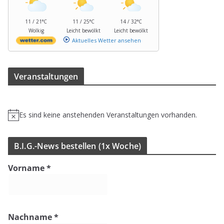
11 / 21°C
11 / 25°C
14 / 32°C
Wolkig
Leicht bewölkt
Leicht bewölkt
Aktuelles Wetter ansehen
Ver­an­stal­tun­gen
Es sind keine anstehenden Veranstaltungen vorhanden.
H
i
n
B.I.G.-News bestel­len (1x Woche)
w
e
Vorname
*
i
s
Nachname
*