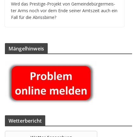
Wird das Pres­tige-Pro­jekt von Gemein­de­bür­ger­meis­
ter Arms noch vor dem Ende sei­ner Amts­zeit auch ein
Fall für die Abrissbirne?
Män­gel­hin­weis
Wet­ter­be­richt