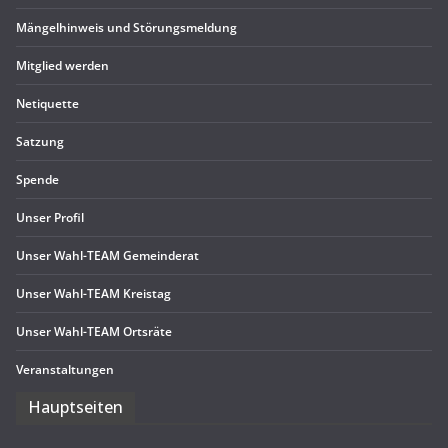
Män­gel­hin­weis und Störungsmeldung
Mit­glied werden
Neti­quette
Sat­zung
Spende
Unser Pro­fil
Unser Wahl-TEAM Gemeinderat
Unser Wahl-TEAM Kreistag
Unser Wahl-TEAM Ortsräte
Ver­an­stal­tun­gen
Haupt­sei­ten