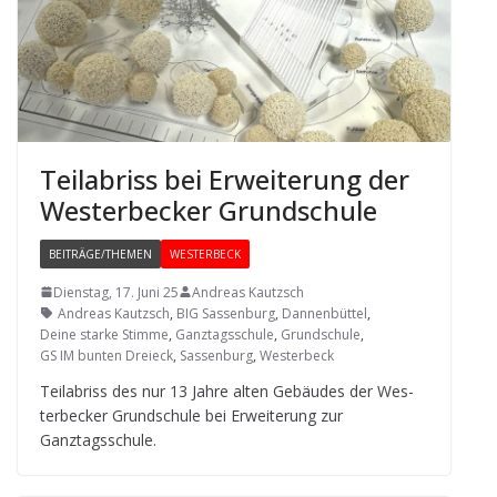
Teil­ab­riss bei Erwei­te­rung der
Wes­ter­be­cker Grundschule
BEITRÄGE/THEMEN
WESTERBECK
Dienstag, 17. Juni 25
Andreas Kautzsch
Andreas Kautzsch
,
BIG Sassenburg
,
Dannenbüttel
,
Deine starke Stimme
,
Ganztagsschule
,
Grundschule
,
GS IM bunten Dreieck
,
Sassenburg
,
Westerbeck
Teil­ab­riss des nur 13 Jahre alten Gebäu­des der Wes­
ter­be­cker Grund­schule bei Erwei­te­rung zur
Ganztagsschule.