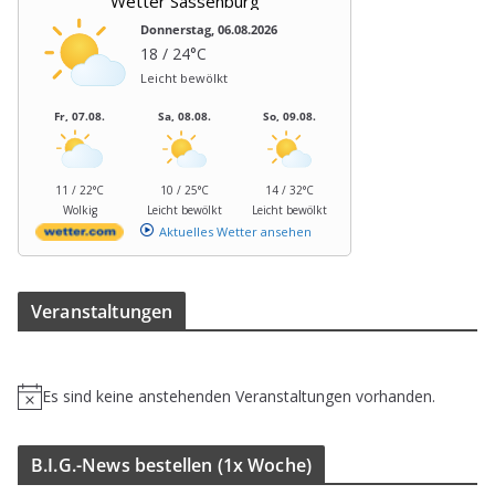
Wetter Sassenburg
Donnerstag, 06.08.2026
18 / 24°C
Leicht bewölkt
Fr, 07.08.
Sa, 08.08.
So, 09.08.
11 / 22°C
10 / 25°C
14 / 32°C
Wolkig
Leicht bewölkt
Leicht bewölkt
Aktuelles Wetter ansehen
Ver­an­stal­tun­gen
Es sind keine anstehenden Veranstaltungen vorhanden.
H
i
n
B.I.G.-News bestel­len (1x Woche)
w