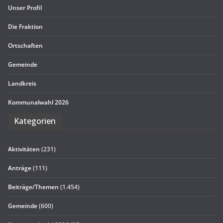
Unser Pro­fil
Die Frak­tion
Ort­schaf­ten
Gemeinde
Land­kreis
Kom­mu­nal­wahl 2026
Kate­go­rien
Aktivitäten
(231)
Anträge
(111)
Beiträge/Themen
(1.454)
Gemeinde
(600)