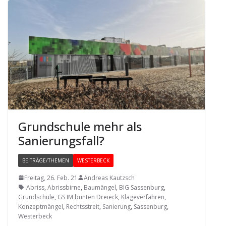
Grund­schule mehr als
Sanierungsfall?
BEITRÄGE/THEMEN
WESTERBECK
Freitag, 26. Feb. 21
Andreas Kautzsch
Abriss
,
Abrissbirne
,
Baumängel
,
BIG Sassenburg
,
Grundschule
,
GS IM bunten Dreieck
,
Klageverfahren
,
Konzeptmängel
,
Rechtsstreit
,
Sanierung
,
Sassenburg
,
Westerbeck