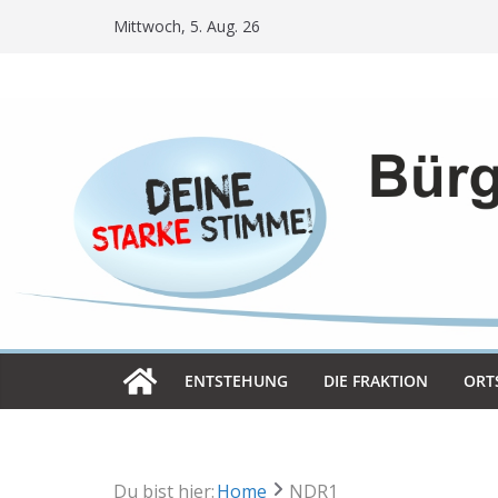
Skip
Mittwoch, 5. Aug. 26
to
content
ENT­STE­HUNG
DIE FRAK­TION
ORT­
Du bist hier:
Home
NDR1