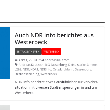
Auch NDR Info berich­tet aus
Westerbeck
BEITRÄGE/THEMEN
WESTERBECK
Freitag, 25. Juli 25
Andreas Kautzsch
Andreas Kautzsch
,
BIG Sassenburg
,
Deine starke Stimme
,
L289
,
NDR
,
NDR1
,
NDRInfo
,
Ortsdurchfahrt
,
Sassenburg
,
Straßensanierung
,
Westerbeck
NDR Info berich­tet etwas aus­führ­li­cher zur Ver­kehrs­
si­tua­tion mit diver­sen Stra­ßen­sper­run­gen in und um
Westerbeck.