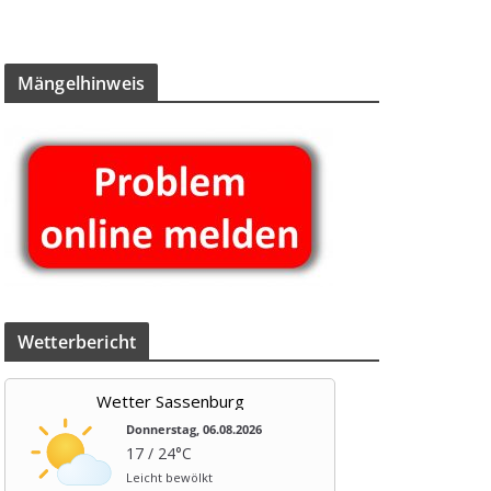
Män­gel­hin­weis
Wet­ter­be­richt
Wetter Sassenburg
Donnerstag, 06.08.2026
17 / 24°C
Leicht bewölkt