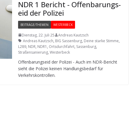
NDR 1 Bericht - Offen­ba­rungs­
eid der Polizei
BEITRÄGE/THEMEN
WESTERBECK
Dienstag, 22. Juli 25
Andreas Kautzsch
Andreas Kautzsch
,
BIG Sassenburg
,
Deine starke Stimme
,
L289
,
NDR
,
NDR1
,
Ortsdurchfahrt
,
Sassenburg
,
Straßensanierung
,
Westerbeck
Offen­ba­rungs­eid der Poli­zei - Auch im NDR-Bericht
sieht die Poli­zei kei­nen Hand­lungs­be­darf für
Verkehrskontrollen.