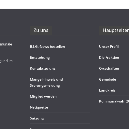
Zu uns
Haupt­sei­te
mmunale
B.I.G.-News bestel­len
Unser Pro­fil
Ent­ste­hung
Die Frak­tion
g und im
Kon­takt zu uns
Ort­schaf­ten
Män­gel­hin­weis und
Gemeinde
Störungsmeldung
Land­kreis
Mit­glied werden
Kom­mu­nal­wahl 
Neti­quette
Sat­zung