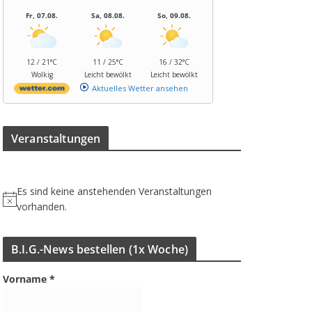
Fr, 07.08.
Sa, 08.08.
So, 09.08.
12 / 21°C
11 / 25°C
16 / 32°C
Wolkig
Leicht bewölkt
Leicht bewölkt
Aktuelles Wetter ansehen
Ver­an­stal­tun­gen
Es sind keine anstehenden Veranstaltungen
H
vorhanden.
i
n
B.I.G.-News bestel­len (1x Woche)
w
e
Vorname
*
i
s