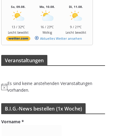
So, 09.08.
Mo, 10.08.
Di, 11.08.
13 / 32°C
16 / 23°C
9 / 21°C
Leicht bewölkt
Wolkig
Leicht bewölkt
Aktuelles Wetter ansehen
Ver­an­stal­tun­gen
Es sind keine anstehenden Veranstaltungen
H
vorhanden.
i
n
B.I.G.-News bestel­len (1x Woche)
w
e
Vorname
*
i
s