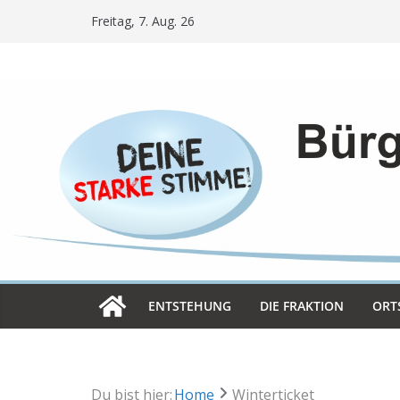
Skip
Freitag, 7. Aug. 26
to
content
ENT­STE­HUNG
DIE FRAK­TION
ORT­
Du bist hier:
Home
Winterticket