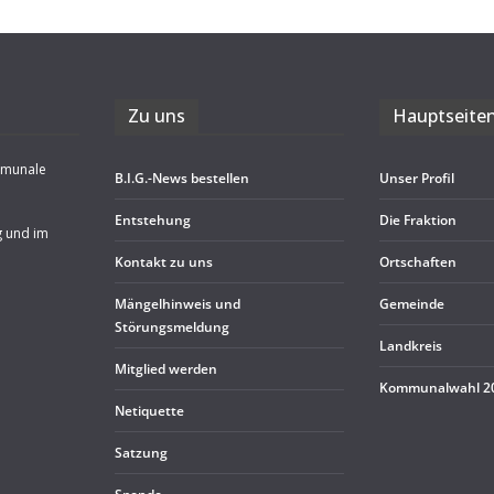
Zu uns
Haupt­sei­te
mmunale
B.I.G.-News bestel­len
Unser Pro­fil
Ent­ste­hung
Die Frak­tion
g und im
Kon­takt zu uns
Ort­schaf­ten
Män­gel­hin­weis und
Gemeinde
Störungsmeldung
Land­kreis
Mit­glied werden
Kom­mu­nal­wahl 
Neti­quette
Sat­zung