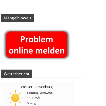
Män­gel­hin­weis
Wet­ter­be­richt
Wetter Sassenburg
Samstag, 08.08.2026
11 / 25°C
Sonnig