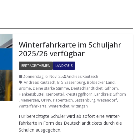
Win­ter­fahr­karte im Schul­jahr
2025/26 verfügbar
BEITRÄGE/THEMEN
LANDKREIS
Donnerstag, 6. Nov. 25
Andreas Kautzsch
Andreas Kautzsch
,
BIG Sassenburg
,
Boldecker Land
,
Brome
,
Deine starke Stimme
,
Deutschlandticket
,
Gifhorn
,
Hankensbüttel
,
Isenbüttel
,
kreistaggifhorn
,
Landkreis Gifhorn
,
Meinersen
,
ÖPNV
,
Papenteich
,
Sassenburg
,
Wesendorf
,
Winterfahrkarte
,
Winterticket
,
Wittingen
Für berech­tigte Schü­ler wird ab sofort eine Win­ter­
fahr­karte in Form des Deutsch­land­ti­ckets durch die
Schu­len ausgegeben.