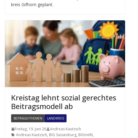
kreis Gif­horn geplant.
Kreis­tag lehnt sozial gerech­tes
Bei­trags­mo­dell ab
BEITRÄGE/THEMEN
LANDKREIS
Freitag, 19. Juni 26
Andreas Kautzsch
Andreas Kautzsch
,
BIG Sassenburg
,
BIGmitN
,