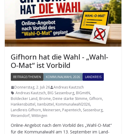
Gif­horn hat die Wahl - „Wahl-
O-Mat“ ist Vorbild
BEITRÄGE/THEMEN
KOMMUNALWAHL 2026
LANDKREIS
Donnerstag, 2. Juli 26
Andreas Kautzsch
Andreas Kautzsch
,
BIG Sassenburg
,
BIGmitN
,
Boldecker Land
,
Brome
,
Deine starke Stimme
,
Gifhorn
,
Hankensbüttel
,
Isenbüttel
,
Kommunalwahl2026
,
Landkreis Gifhorn
,
Meinersen
,
Papenteich
,
Sassenburg
,
Wesendorf
,
Wittingen
Online-Ange­bot nach dem Vor­bild des „Wahl-O-Mat“
für die Kom­mu­nal­wahl am 13. Sep­tem­ber im Land­