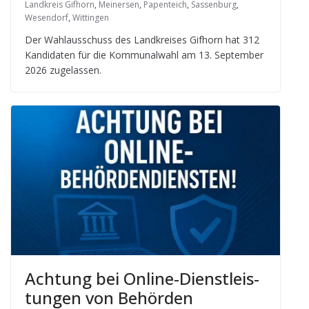
Landkreis Gifhorn
,
Meinersen
,
Papenteich
,
Sassenburg
,
Wesendorf
,
Wittingen
Der Wahl­aus­schuss des Land­krei­ses Gif­horn hat 312
Kan­di­da­ten für die Kom­mu­nal­wahl am 13. Sep­tem­ber
2026 zugelassen.
Ach­tung bei Online-Dienst­leis­
tun­gen von Behörden