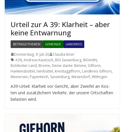
Urteil zur A 39: Klar­heit – aber
keine Entwarnung
BEITRÄGE/THEMEN
GEMEINDE
LANDKREIS
Donnerstag, 9. Juli 26
Claudia Böer
A39
,
Andreas Kautzsch
,
BIG Sassenburg
,
BIGmitN
,
Boldecker Land
,
Brome
,
Deine starke Stimme
,
Gifhorn
,
Hankensbüttel
,
Isenbüttel
,
kreistaggifhorn
,
Landkreis Gifhorn
,
Meinersen
,
Papenteich
,
Sassenburg
,
Wesendorf
,
Wittingen
A39-Urteil: Klar­heit vor Gericht, aber Zwei­fel an Kos­
ten und zusätz­li­chem Ver­kehr, der unsere Ort­schaf­ten
belas­ten wird.