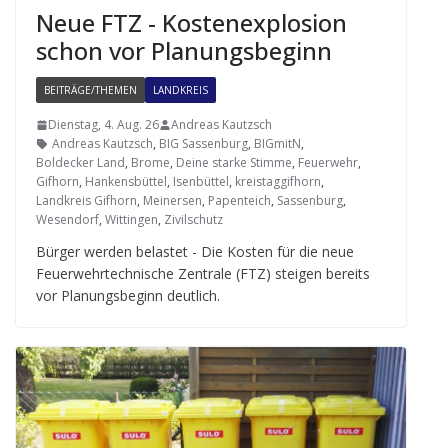
Neue FTZ - Kos­ten­ex­plo­sion
schon vor Planungsbeginn
BEITRÄGE/THEMEN
LANDKREIS
Dienstag, 4. Aug. 26
Andreas Kautzsch
Andreas Kautzsch
,
BIG Sassenburg
,
BIGmitN
,
Boldecker Land
,
Brome
,
Deine starke Stimme
,
Feuerwehr
,
Gifhorn
,
Hankensbüttel
,
Isenbüttel
,
kreistaggifhorn
,
Landkreis Gifhorn
,
Meinersen
,
Papenteich
,
Sassenburg
,
Wesendorf
,
Wittingen
,
Zivilschutz
Bür­ger wer­den belas­tet - Die Kos­ten für die neue
Feu­er­wehr­tech­ni­sche Zen­trale (FTZ) stei­gen bereits
vor Pla­nungs­be­ginn deutlich.