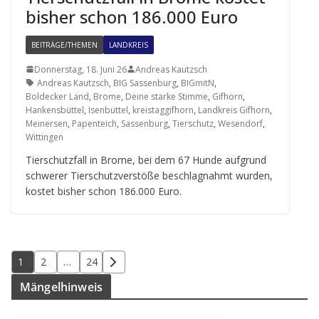
bis­her schon 186.000 Euro
BEITRÄGE/THEMEN
LANDKREIS
Donnerstag, 18. Juni 26
Andreas Kautzsch
Andreas Kautzsch
,
BIG Sassenburg
,
BIGmitN
,
Boldecker Land
,
Brome
,
Deine starke Stimme
,
Gifhorn
,
Hankensbüttel
,
Isenbüttel
,
kreistaggifhorn
,
Landkreis Gifhorn
,
Meinersen
,
Papenteich
,
Sassenburg
,
Tierschutz
,
Wesendorf
,
Wittingen
Tier­schutz­fall in Brome, bei dem 67 Hunde auf­grund
schwe­rer Tier­schutz­ver­stöße beschlag­nahmt wur­den,
kos­tet bis­her schon 186.000 Euro.
Seitennummerierung
1
2
…
24
der
Män­gel­hin­weis
Beiträge