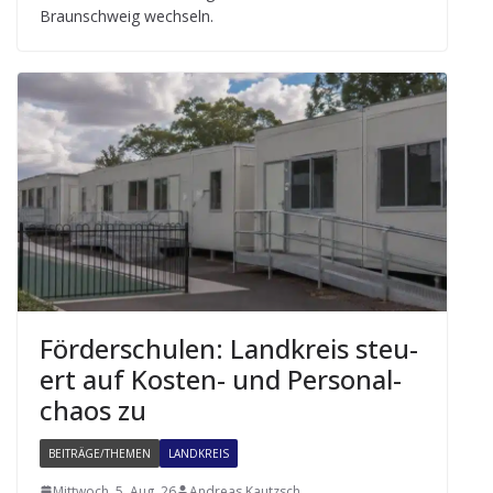
Braun­schweig wechseln.
För­der­schu­len: Land­kreis steu­
ert auf Kos­ten- und Per­so­nal­
chaos zu
BEITRÄGE/THEMEN
LANDKREIS
Mittwoch, 5. Aug. 26
Andreas Kautzsch