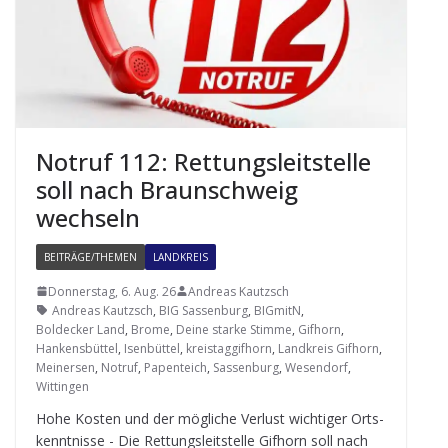
Not­ruf 112: Ret­tungs­leit­stelle
soll nach Braun­schweig
wechseln
BEITRÄGE/THEMEN
LANDKREIS
Donnerstag, 6. Aug. 26
Andreas Kautzsch
Andreas Kautzsch
,
BIG Sassenburg
,
BIGmitN
,
Boldecker Land
,
Brome
,
Deine starke Stimme
,
Gifhorn
,
Hankensbüttel
,
Isenbüttel
,
kreistaggifhorn
,
Landkreis Gifhorn
,
Meinersen
,
Notruf
,
Papenteich
,
Sassenburg
,
Wesendorf
,
Wittingen
Hohe Kos­ten und der mög­li­che Ver­lust wich­ti­ger Orts­
kennt­nisse - Die Ret­tungs­leit­stelle Gif­horn soll nach