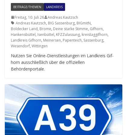
BEITRÄGE/THEMEN
LANDKREIS
Freitag, 10. Juli 26
Andreas Kautzsch
Andreas Kautzsch
,
BIG Sassenburg
,
BIGmitN
,
Boldecker Land
,
Brome
,
Deine starke Stimme
,
Gifhorn
,
Hankensbüttel
,
Isenbüttel
,
KFZZulassung
,
kreistaggifhorn
,
Landkreis Gifhorn
,
Meinersen
,
Papenteich
,
Sassenburg
,
Wesendorf
,
Wittingen
Nut­zen Sie Online-Dienst­leis­tun­gen im Land­kreis Gif­
horn aus­schließ­lich über die offi­zi­el­len
Behördenportale.