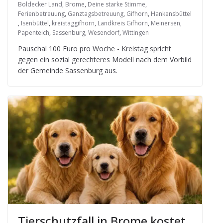
Boldecker Land
,
Brome
,
Deine starke Stimme
,
Ferienbetreuung
,
Ganztagsbetreuung
,
Gifhorn
,
Hankensbüttel
,
Isenbüttel
,
kreistaggifhorn
,
Landkreis Gifhorn
,
Meinersen
,
Papenteich
,
Sassenburg
,
Wesendorf
,
Wittingen
Pau­schal 100 Euro pro Woche - Kreis­tag spricht
gegen ein sozial gerech­te­res Modell nach dem Vor­bild
der Gemeinde Sas­sen­burg aus.
Tier­schutz­fall in Brome kos­tet