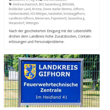
Andreas Kautzsch
,
BIG Sassenburg
,
BIGmitN
,
Boldecker Land
,
Brome
,
Deine starke Stimme
,
Gifhorn
,
Hankensbüttel
,
IGS Wittigen
,
Isenbüttel
,
kreistaggifhorn
,
Landkreis Gifhorn
,
Meinersen
,
Papenteich
,
Sassenburg
,
Wesendorf
,
Wittingen
Nach der geschei­ter­ten Eini­gung mit der Lebens­hilfe
dro­hen dem Land­kreis hohe Zusatz­kos­ten, Con­tain­
erlö­sun­gen und Personalprobleme.