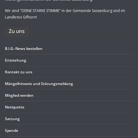
Wir sind "DEINE STARKE STIMME" in der Gemeinde Sassenburg und im
Landkreis Gifhorn!
Zu uns
B.I.G.-News bestel­len
Ent­ste­hung
Kon­takt zu uns
Män­gel­hin­weis und Störungsmeldung
Mit­glied werden
Neti­quette
Sat­zung
Spende