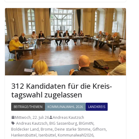
312 Kan­di­da­ten für die Kreis­
tags­wahl zugelassen
BEITRÄGE/THEMEN
KOMMUNALWAHL 2026
LANDKREIS
Mittwoch, 22. Juli 26
Andreas Kautzsch
Andreas Kautzsch
,
BIG Sassenburg
,
BIGmitN
,
Boldecker Land
,
Brome
,
Deine starke Stimme
,
Gifhorn
,
Hankensbüttel
,
Isenbüttel
,
Kommunalwahl2026
,