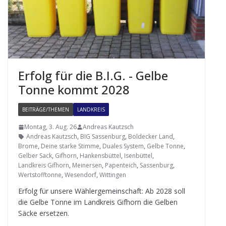
Erfolg für die B.I.G. - Gelbe
Tonne kommt 2028
BEITRÄGE/THEMEN
LANDKREIS
Montag, 3. Aug. 26
Andreas Kautzsch
Andreas Kautzsch
,
BIG Sassenburg
,
Boldecker Land
,
Brome
,
Deine starke Stimme
,
Duales System
,
Gelbe Tonne
,
Gelber Sack
,
Gifhorn
,
Hankensbüttel
,
Isenbüttel
,
Landkreis Gifhorn
,
Meinersen
,
Papenteich
,
Sassenburg
,
Wertstofftonne
,
Wesendorf
,
Wittingen
Erfolg für unsere Wäh­ler­ge­mein­schaft: Ab 2028 soll
die Gelbe Tonne im Land­kreis Gif­horn die Gel­ben
Säcke ersetzen.