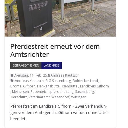
Pfer­de­streit erneut vor dem
Amtsrichter
BEITRÄGE/THEMEN
LANDKREIS
Dienstag, 11. Feb. 25
Andreas Kautzsch
Andreas Kautzsch
,
BIG Sassenburg
,
Boldecker Land
,
Brome
,
Gifhorn
,
Hankensbüttel
,
Isenbüttel
,
Landkreis Gifhorn
,
Meinersen
,
Papenteich
,
pferdehaltung
,
Sassenburg
,
Tierschutz
,
Veterinäramt
,
Wesendorf
,
Wittingen
Pfer­de­streit im Land­kreis Gif­horn - Zwei Ver­hand­lun­
gen vor dem Amts­ge­richt Gif­horn wur­den ohne Urteil
beendet.