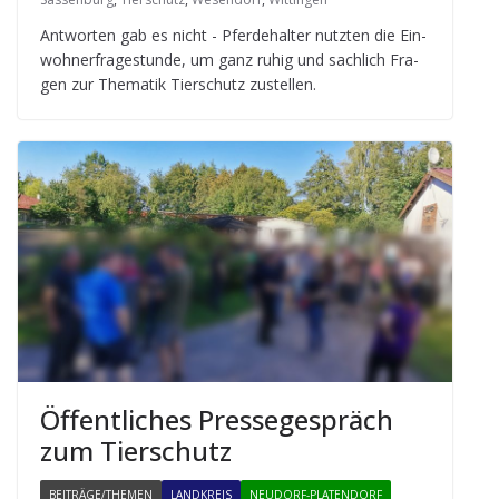
Ant­wor­ten gab es nicht - Pfer­de­hal­ter nutz­ten die Ein­
woh­ner­fra­ge­stunde, um ganz ruhig und sach­lich Fra­
gen zur The­ma­tik Tier­schutz zustellen.
Öffent­li­ches Pres­se­ge­spräch
zum Tierschutz
BEITRÄGE/THEMEN
LANDKREIS
NEUDORF-PLATENDORF