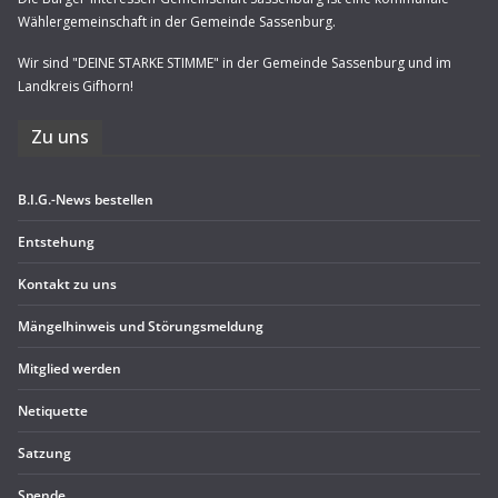
Wählergemeinschaft in der Gemeinde Sassenburg.
Wir sind "DEINE STARKE STIMME" in der Gemeinde Sassenburg und im
Landkreis Gifhorn!
Zu uns
B.I.G.-News bestel­len
Ent­ste­hung
Kon­takt zu uns
Män­gel­hin­weis und Störungsmeldung
Mit­glied werden
Neti­quette
Sat­zung
Spende