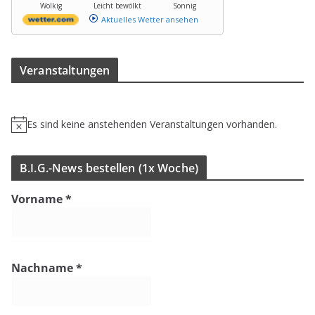
Wolkig
Leicht bewölkt
Sonnig
Aktuelles Wetter ansehen
Ver­an­stal­tun­gen
Es sind keine anstehenden Veranstaltungen vorhanden.
H
i
n
B.I.G.-News bestel­len (1x Woche)
w
e
Vorname
*
i
s
Nachname
*