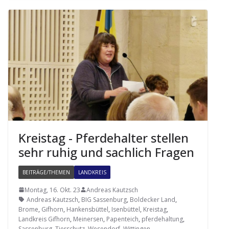
Kreis­tag - Pfer­de­hal­ter stel­len
sehr ruhig und sach­lich Fragen
BEITRÄGE/THEMEN
LANDKREIS
Montag, 16. Okt. 23
Andreas Kautzsch
Andreas Kautzsch
,
BIG Sassenburg
,
Boldecker Land
,
Brome
,
Gifhorn
,
Hankensbüttel
,
Isenbüttel
,
Kreistag
,
Landkreis Gifhorn
,
Meinersen
,
Papenteich
,
pferdehaltung
,
Sassenburg
,
Tierschutz
,
Wesendorf
,
Wittingen