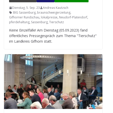
Dienstag, 5. Sep. 23
Andreas Kautzsch
BIG Sassenburg
,
braunschweigerzeitung
,
Gifhorner Rundschau
,
lokalpresse
,
Neudorf-Platendorf
,
pferdehaltung
,
Sassenburg
,
Tierschutz
Keine Ein­zel­fälle! Am Diens­tag (05.09.2023) fand
öffent­li­ches Pres­se­ge­spräch zum Thema "Tier­schutz"
im Land­kreis Gif­horn statt.