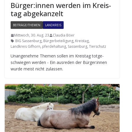
Bürger:innen wer­den im Kreis­
tag abgekanzelt
BEITRÄGE/THEMEN
LANDKREIS
Mittwoch, 30. Aug. 23
Claudia Böer
BIG Sassenburg
,
Bürgerbeteiligung
,
Kreistag
,
Landkreis Gifhorn
,
pferdehaltung
,
Sassenburg
,
Tierschutz
Unan­ge­nehme The­men sol­len im Kreis­tag tot­ge­
schwie­gen wer­den - Ein aus­re­den der Bürger:innen
wurde meist nicht zulassen.