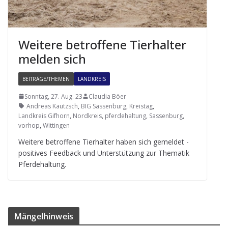
Wei­tere betrof­fene Tier­hal­ter
mel­den sich
BEITRÄGE/THEMEN
LANDKREIS
Sonntag, 27. Aug. 23
Claudia Böer
Andreas Kautzsch
,
BIG Sassenburg
,
Kreistag
,
Landkreis Gifhorn
,
Nordkreis
,
pferdehaltung
,
Sassenburg
,
vorhop
,
Wittingen
Wei­tere betrof­fene Tier­hal­ter haben sich gemel­det -
posi­ti­ves Feed­back und Unter­stüt­zung zur The­ma­tik
Pferdehaltung.
Män­gel­hin­weis