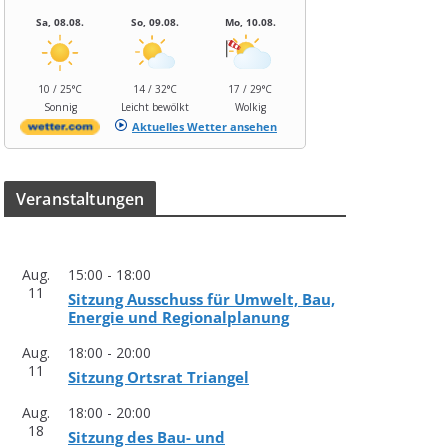
Sa, 08.08.
So, 09.08.
Mo, 10.08.
10 / 25°C
14 / 32°C
17 / 29°C
Sonnig
Leicht bewölkt
Wolkig
Aktuelles Wetter ansehen
Ver­an­stal­tun­gen
Aug.
15:00
-
18:00
11
Sit­zung Aus­schuss für Umwelt, Bau,
Ener­gie und Regionalplanung
Aug.
18:00
-
20:00
11
Sit­zung Orts­rat Triangel
Aug.
18:00
-
20:00
18
Sit­zung des Bau- und