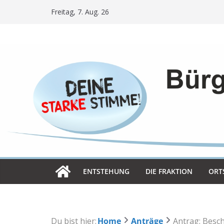
Skip
Freitag, 7. Aug. 26
to
content
ENT­STE­HUNG
DIE FRAK­TION
ORT­
Du bist hier:
Home
Anträge
Antrag: Besch