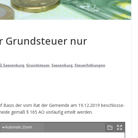
r Grund­steuer nur
G Sassenburg
,
Grundsteuer
,
Sassenburg
,
Steuerhöhungen
 auf Basis der vom Rat der Gemeinde am 19.12.2019 beschlos­se­
heide gemäß § 165 AO vor­läu­fig erteilt werden.