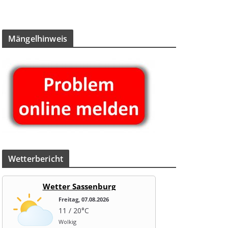
Män­gel­hin­weis
Wet­ter­be­richt
Wetter Sassenburg
Freitag, 07.08.2026
11 / 20°C
Wolkig