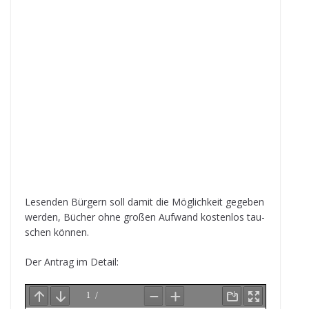
Lesen­den Bür­gern soll damit die Mög­lich­keit gege­ben
wer­den, Bücher ohne gro­ßen Auf­wand kos­ten­los tau­
schen können.
Der Antrag im Detail: