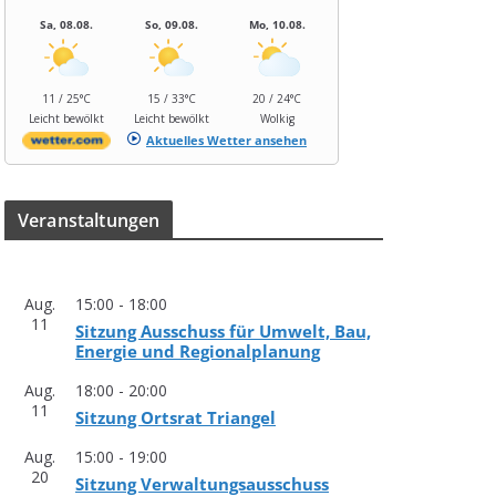
Sa, 08.08.
So, 09.08.
Mo, 10.08.
11 / 25°C
15 / 33°C
20 / 24°C
Leicht bewölkt
Leicht bewölkt
Wolkig
Aktuelles Wetter ansehen
Ver­an­stal­tun­gen
Aug.
15:00
-
18:00
11
Sit­zung Aus­schuss für Umwelt, Bau,
Ener­gie und Regionalplanung
Aug.
18:00
-
20:00
11
Sit­zung Orts­rat Triangel
Aug.
15:00
-
19:00
20
Sit­zung Verwaltungsausschuss