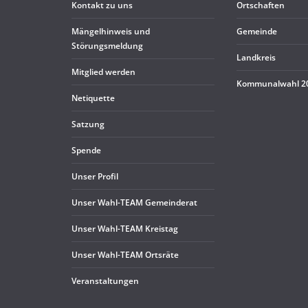
Kon­takt zu uns
Ort­schaf­ten
Män­gel­hin­weis und
Gemeinde
Störungsmeldung
Land­kreis
Mit­glied werden
Kom­mu­nal­wahl 
Neti­quette
Sat­zung
Spende
Unser Pro­fil
Unser Wahl-TEAM Gemeinderat
Unser Wahl-TEAM Kreistag
Unser Wahl-TEAM Ortsräte
Ver­an­stal­tun­gen