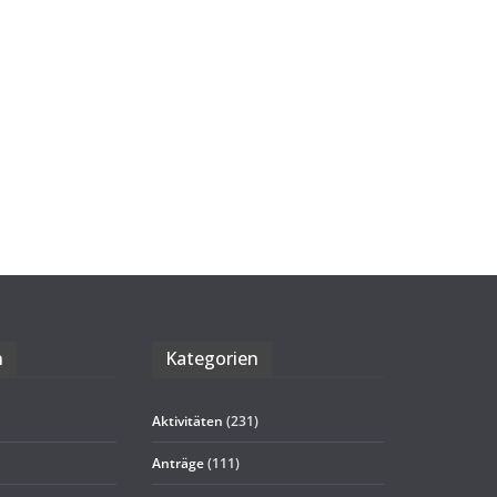
n
Kate­go­rien
Aktivitäten
(231)
Anträge
(111)