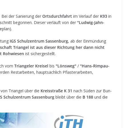
!
Bei der Sanie­rung der
Orts­durch­fahrt
im Ver­lauf der
K93
in
chnitt begon­nen. Die­ser ver­läuft von der
"Lud­wig-Jahn-
geplan).
h­tung
IGS Schul­zen­trum Sas­sen­burg
, ab der Ein­mün­dung
­schaft Tri­an­gel ist aus die­ser Rich­tung her dann nicht
t Roh­wie­sen
ist sichergestellt.
eich vom
Tri­an­ge­ler Krei­sel
bis
"Löns­weg"
/
"Hans-Rim­pau-
­den Rest­ar­bei­ten, haupt­säch­lich Pflas­ter­ar­bei­ten,
 von Tri­an­gel über die
Kreis­straße K 31
nach Süden zur Bun­
S Schul­zen­trum Sas­sen­burg
bleibt über die
B 188
und die