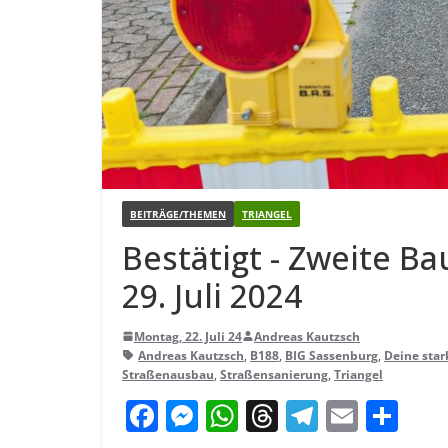
BEITRÄGE/THEMEN
TRIANGEL
Bestä­tigt - Zweite Ba
29. Juli 2024
Montag, 22. Juli 24
Andreas Kautzsch
Andreas Kautzsch
,
B188
,
BIG Sassenburg
,
Deine sta
Straßenausbau
,
Straßensanierung
,
Triangel
F
M
W
T
T
E
T
a
e
h
h
el
m
ei