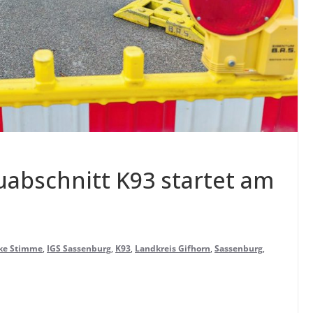
u­ab­schnitt K93 star­tet am
rke Stimme
,
IGS Sassenburg
,
K93
,
Landkreis Gifhorn
,
Sassenburg
,