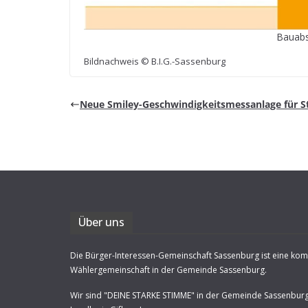
Bau­ab­
Bild­nach­weis © B.I.G.-Sassenburg
Neue Smi­ley-Geschwin­dig­keits­mess­an­lage für 
Über uns
Die Bürger-Interessen-Gemeinschaft Sassenburg ist eine ko
Wählergemeinschaft in der Gemeinde Sassenburg.
Wir sind "DEINE STARKE STIMME" in der Gemeinde Sassenbur