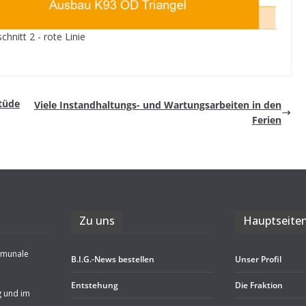
schnitt 2 - rote Linie
Stüde
Viele Instand­hal­tungs- und War­tungs­ar­bei­ten in den
Ferien
Zu uns
Haupt­sei­te
mmunale
B.I.G.-News bestel­len
Unser Pro­fil
Ent­ste­hung
Die Frak­tion
g und im