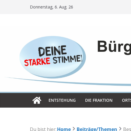
Skip
Donnerstag, 6. Aug. 26
to
content
ENT­STE­HUNG
DIE FRAK­TION
ORT­
Du bist hier:
Home
Beiträge/Themen
Bes