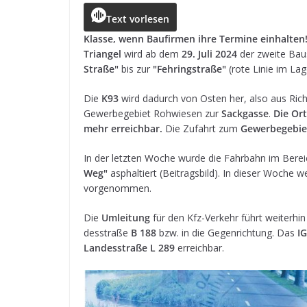
c
ss
a
r
e
ai
le
Text vorlesen
e
e
ts
e
g
l
n
Klasse, wenn Bau­fir­men ihre Ter­mine ein­hal­ten
Tri­an­gel
wird ab dem
29. Juli 2024
der zweite Bau­s
b
n
A
a
r
Straße"
bis zur
"Feh­ring­straße"
(rote Linie im La
o
g
p
d
a
Die
K93
wird dadurch von Osten her, also aus Ric
o
e
p
s
m
Gewer­be­ge­biet Roh­wie­sen zur
Sack­gasse
.
Die Ort
k
r
mehr erreich­bar.
Die Zufahrt zum
Gewer­be­ge­bie
In der letz­ten Woche wurde die Fahr­bahn im Ber
Weg"
asphal­tiert (Bei­trags­bild). In die­ser Woche wer
vorgenommen.
Die
Umlei­tung
für den Kfz-Ver­kehr führt wei­ter­hin
des­straße
B 188
bzw. in die Gegen­rich­tung. Das
IG
Lan­des­straße L 289
erreichbar.