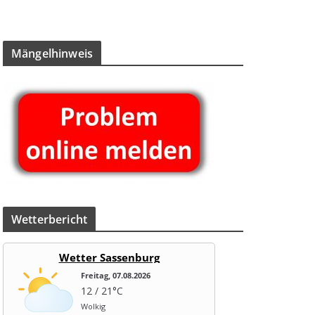
Män­gel­hin­weis
Wet­ter­be­richt
Wetter Sassenburg
Freitag, 07.08.2026
12 / 21°C
Wolkig