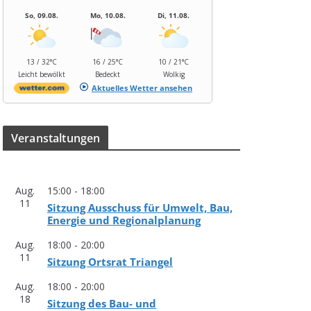
So, 09.08.
Mo, 10.08.
Di, 11.08.
13 / 32°C
16 / 25°C
10 / 21°C
Leicht bewölkt
Bedeckt
Wolkig
Aktuelles Wetter ansehen
Ver­an­stal­tun­gen
Aug.
15:00
-
18:00
11
Sit­zung Aus­schuss für Umwelt, Bau,
Ener­gie und Regionalplanung
Aug.
18:00
-
20:00
11
Sit­zung Orts­rat Triangel
Aug.
18:00
-
20:00
18
Sit­zung des Bau- und