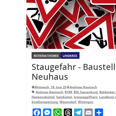
BEITRÄGE/THEMEN
LANDKREIS
Stau­ge­fahr - Bau­stel
Neuhaus
Mittwoch, 18. Juni 25
Andreas Kautzsch
Andreas Kautzsch
,
B188
,
BIG Sassenburg
,
Boldecker
Hankensbüttel
,
Isenbüttel
,
kreistaggifhorn
,
Landkreis 
Straßensperrung
,
Wesendorf
,
Wittingen
F
M
W
T
T
E
T