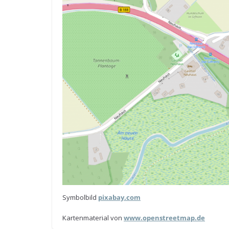
Sym­bol­bild
pix​a​bay​.com
Kar­ten­ma­te­rial von
www​.open​street​map​.de