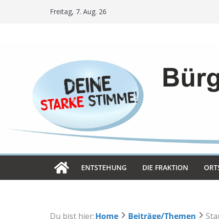
Skip
Freitag, 7. Aug. 26
to
content
ENT­STE­HUNG
DIE FRAK­TION
ORT­
Du bist hier:
Home
Beiträge/Themen
Sta