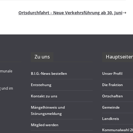
Orts­durch­fahrt - Neue Ver­kehrs­füh­rung ab 30. Juni
Zu uns
Haupt­sei­te
mmunale
B.I.G.-News bestel­len
Unser Pro­fil
Ent­ste­hung
Die Frak­tion
g und im
Kon­takt zu uns
Ort­schaf­ten
Män­gel­hin­weis und
Gemeinde
Störungsmeldung
Land­kreis
Mit­glied werden
Kom­mu­nal­wahl 