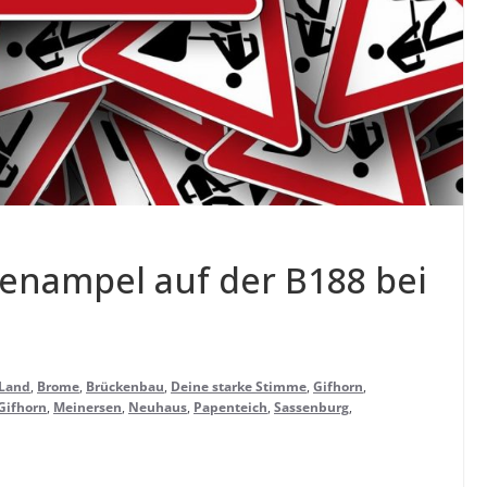
­len­am­pel auf der B188 bei
 Land
,
Brome
,
Brückenbau
,
Deine starke Stimme
,
Gifhorn
,
Gifhorn
,
Meinersen
,
Neuhaus
,
Papenteich
,
Sassenburg
,