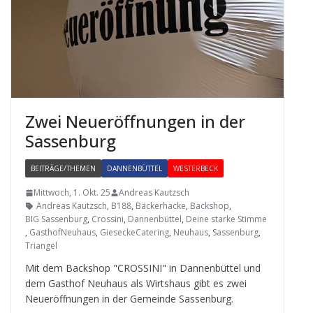
Zwei Neu­eröff­nun­gen in der
Sassenburg
BEITRÄGE/THEMEN
DANNENBÜTTEL
WESTERBECK
Mittwoch, 1. Okt. 25
Andreas Kautzsch
Andreas Kautzsch
,
B188
,
Bäckerhacke
,
Backshop
,
BIG Sassenburg
,
Crossini
,
Dannenbüttel
,
Deine starke Stimme
,
GasthofNeuhaus
,
GieseckeCatering
,
Neuhaus
,
Sassenburg
,
Triangel
Mit dem Back­shop "CROSSINI" in Dan­nen­büt­tel und
dem Gast­hof Neu­haus als Wirts­haus gibt es zwei
Neu­eröff­nun­gen in der Gemeinde Sassenburg.