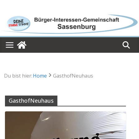
Skip
to
content
Du bist hier:
Home
GasthofNeuhaus
GasthofNeuhaus