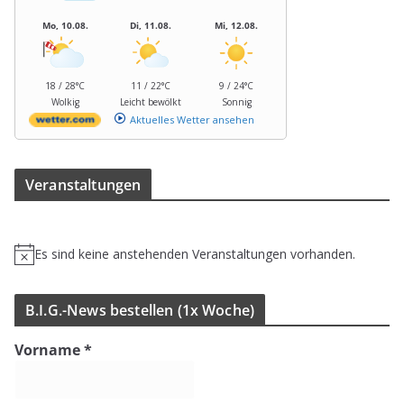
Mo, 10.08.
Di, 11.08.
Mi, 12.08.
18 / 28°C
11 / 22°C
9 / 24°C
Wolkig
Leicht bewölkt
Sonnig
Aktuelles Wetter ansehen
Ver­an­stal­tun­gen
Es sind keine anstehenden Veranstaltungen vorhanden.
H
i
n
B.I.G.-News bestel­len (1x Woche)
w
e
Vorname
*
i
s