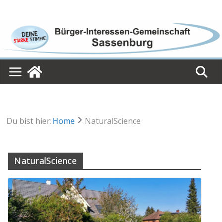
Skip
to
content
Du bist hier:
Home
NaturalScience
NaturalScience