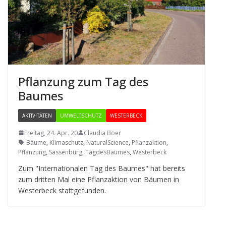
Pflan­zung zum Tag des
Baumes
AKTIVITÄTEN
UMWELTSCHUTZ
WESTERBECK
Freitag, 24. Apr. 20
Claudia Böer
Bäume
,
Klimaschutz
,
NaturalScience
,
Pflanzaktion
,
Pflanzung
,
Sassenburg
,
TagdesBaumes
,
Westerbeck
Zum "Inter­na­tio­na­len Tag des Bau­mes" hat bereits
zum drit­ten Mal eine Pflanz­ak­tion von Bäu­men in
Wes­ter­beck stattgefunden.