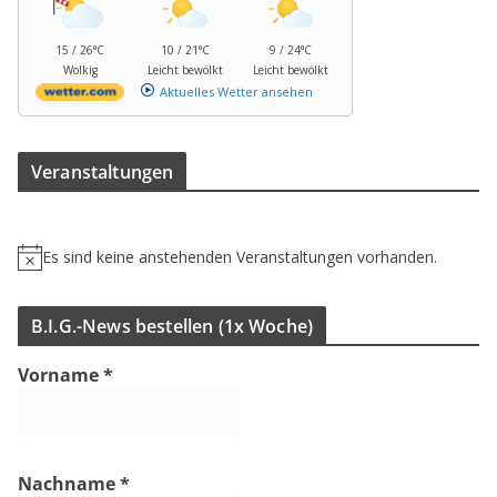
15 / 26°C
10 / 21°C
9 / 24°C
Wolkig
Leicht bewölkt
Leicht bewölkt
Aktuelles Wetter ansehen
Ver­an­stal­tun­gen
Es sind keine anstehenden Veranstaltungen vorhanden.
H
i
n
B.I.G.-News bestel­len (1x Woche)
w
e
Vorname
*
i
s
Nachname
*