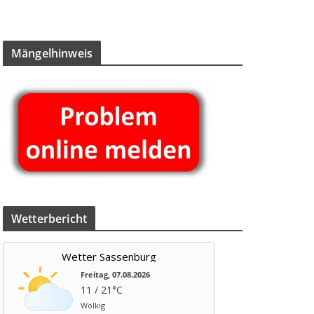
Män­gel­hin­weis
Wet­ter­be­richt
Wetter Sassenburg
Freitag, 07.08.2026
11 / 21°C
Wolkig