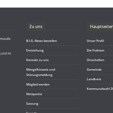
Zu uns
Haupt­sei­te
mmunale
B.I.G.-News bestel­len
Unser Pro­fil
Ent­ste­hung
Die Frak­tion
g und im
Kon­takt zu uns
Ort­schaf­ten
Män­gel­hin­weis und
Gemeinde
Störungsmeldung
Land­kreis
Mit­glied werden
Kom­mu­nal­wahl 
Neti­quette
Sat­zung