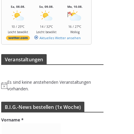
Sa, 08.08.
So, 09.08.
Mo, 10.08.
10 / 25°C
14 / 32°C
16 / 27°C
Leicht bewölkt
Leicht bewölkt
Wolkig
Aktuelles Wetter ansehen
Ver­an­stal­tun­gen
Es sind keine anstehenden Veranstaltungen
H
vorhanden.
i
n
B.I.G.-News bestel­len (1x Woche)
w
e
Vorname
*
i
s