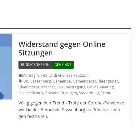
Wider­stand gegen Online-
Sitzungen
BEITRÄGE/THEMEN
GEMEINDE
Montag, 8. Feb. 21
Andreas Kautzsch
BIG Sassenburg
,
Gemeinde
,
Gemeinderat
,
Ideengeber
,
Ideenmotor
,
Internet
,
Liveübertragung
,
Online-Meeting
,
Online-Sitzung
,
Präsenz-Sitzungen
,
Sassenburg
,
Trend
Völ­lig gegen den Trend - Trotz der Corona-Pan­de­mie
wird in der Gemeinde Sas­sen­burg an Prä­senz­sit­zun­
gen festhalten.