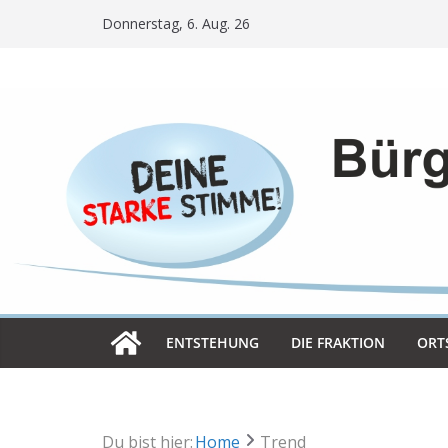
Skip
Donnerstag, 6. Aug. 26
to
content
ENT­STE­HUNG
DIE FRAK­TION
ORT­
Du bist hier:
Home
Trend