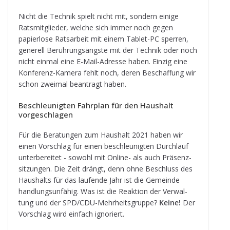
Nicht die Tech­nik spielt nicht mit, son­dern einige
Rats­mit­glie­der, wel­che sich immer noch gegen
papier­lose Rats­ar­beit mit einem Tablet-PC sper­ren,
gene­rell Berüh­rungs­ängste mit der Tech­nik oder noch
nicht ein­mal eine E-Mail-Adresse haben. Ein­zig eine
Kon­fe­renz-Kamera fehlt noch, deren Beschaf­fung wir
schon zwei­mal bean­tragt haben.
Beschleu­nig­ten Fahr­plan für den Haus­halt
vorgeschlagen
Für die Bera­tun­gen zum Haus­halt 2021 haben wir
einen Vor­schlag für einen beschleu­nig­ten Durch­lauf
unter­be­rei­tet - sowohl mit Online- als auch Prä­senz­
sit­zun­gen. Die Zeit drängt, denn ohne Beschluss des
Haus­halts für das lau­fende Jahr ist die Gemeinde
hand­lungs­un­fä­hig. Was ist die Reak­tion der Ver­wal­
tung und der SPD/CDU-Mehr­heits­gruppe?
Keine!
Der
Vor­schlag wird ein­fach ignoriert.