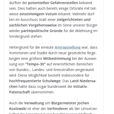
dürf­ten die
poten­ti­el­len Gefah­ren­stel­len
bekannt
sein. Dies hat­ten auch bereits einige Orts­räte mit teil­
weise
ein­stim­mi­gem Votum
erkannt. Viel­mehr dürf­
ten im Aus­schuss statt einer
ziel­ge­rich­te­ten und
sach­li­chen Vor­ge­hens­weise
im Sinne unse­rer Bür­ger
wie­der
par­tei­po­li­ti­sche Gründe
für die Ableh­nung im
Vor­der­grund stehen.
Hin­ter­grund für die erneute
An
trag­stel­lung
war, dass
Kom­mu­nen und Städte durch neue gesetz­li­che Rege­
lun­gen eine grö­ßere
Mit­be­stim­mung
bei der Aus­wei­
sung von
"Tempo-30"
auf inner­ört­li­chen Berei­chen
von Bun­des-, Lan­des- und Kreis­stra­ßen ein­ge­räumt
wird. Diese Mög­lich­keit besteht ins­be­son­dere für
hoch­fre­quen­tierte Schul­wege
. Das
Land Nie­der­sa­
chen
hatte dazu sogar bun­des­weit die
Initia­tiv-
Paten­schaft
übernommen.
Auch die
Ver­wal­tung
um
Bür­ger­meis­ter Jochen
Koslow­ski
ist eher der
Ver­hin­de­rer
als der Umset­zer.