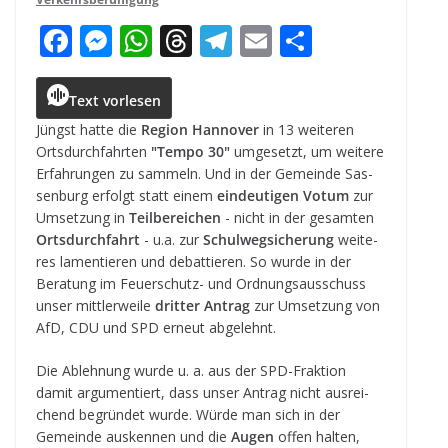
F
M
W
T
T
E
T
a
e
h
h
el
m
ei
c
ss
a
r
e
ai
le
Text vorlesen
e
e
ts
e
g
l
n
Jüngst hatte die
Region Han­no­ver
in 13 wei­te­ren
Orts­durch­fahr­ten
"Tempo 30"
umge­setzt, um wei­tere
b
n
A
a
r
Erfah­run­gen zu sam­meln. Und in der Gemeinde Sas­
o
g
p
d
a
sen­burg erfolgt statt einem
ein­deu­ti­gen Votum
zur
Umset­zung in
Teil­be­rei­chen
- nicht in der gesam­ten
o
e
p
s
m
Orts­durch­fahrt
- u.a. zur
Schul­weg­si­che­rung
wei­te­
k
r
res lamen­tie­ren und debat­tie­ren. So wurde in der
Bera­tung im Feu­er­schutz- und Ord­nungs­aus­schuss
unser mitt­ler­weile
drit­ter Antrag
zur Umset­zung von
AfD, CDU und SPD erneut abgelehnt.
Die Ableh­nung wurde u. a. aus der SPD-Frak­tion
damit argu­men­tiert, dass unser Antrag nicht aus­rei­
chend begrün­det wurde. Würde man sich in der
Gemeinde aus­ken­nen und die
Augen
offen hal­ten,