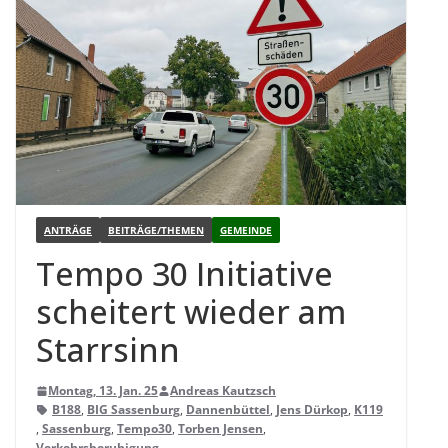
ANTRÄGE
BEITRÄGE/THEMEN
GEMEINDE
Tempo 30 Initia­tive
schei­tert wie­der am
Starrsinn
Montag, 13. Jan. 25
Andreas Kautzsch
B188
,
BIG Sassenburg
,
Dannenbüttel
,
Jens Dürkop
,
K119
,
Sassenburg
,
Tempo30
,
Torben Jensen
,
Verkehrsberuhigung