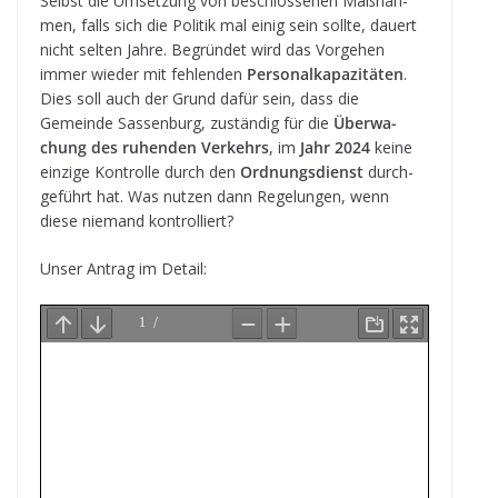
Selbst die Umset­zung von beschlos­se­nen Maß­nah­
men, falls sich die Poli­tik mal einig sein sollte, dau­ert
nicht sel­ten Jahre. Begrün­det wird das Vor­ge­hen
immer wie­der mit feh­len­den
Per­so­nal­ka­pa­zi­tä­ten
.
Dies soll auch der Grund dafür sein, dass die
Gemeinde Sas­sen­burg, zustän­dig für die
Über­wa­
chung des ruhen­den Ver­kehrs
, im
Jahr 2024
keine
ein­zige Kon­trolle durch den
Ord­nungs­dienst
durch­
ge­führt hat. Was nut­zen dann Rege­lun­gen, wenn
diese nie­mand kontrolliert?
Unser Antrag im Detail: