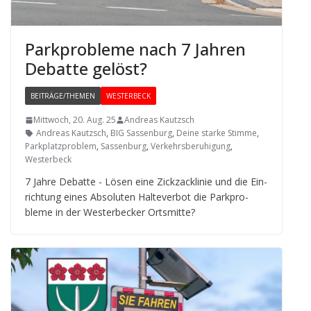
Park­pro­bleme nach 7 Jah­ren
Debatte gelöst?
BEITRÄGE/THEMEN
WESTERBECK
Mittwoch, 20. Aug. 25
Andreas Kautzsch
Andreas Kautzsch
,
BIG Sassenburg
,
Deine starke Stimme
,
Parkplatzproblem
,
Sassenburg
,
Verkehrsberuhigung
,
Westerbeck
7 Jahre Debatte - Lösen eine Zick­zack­li­nie und die Ein­
rich­tung eines Abso­lu­ten Hal­te­ver­bot die Park­pro­
bleme in der Wes­ter­be­cker Ortsmitte?