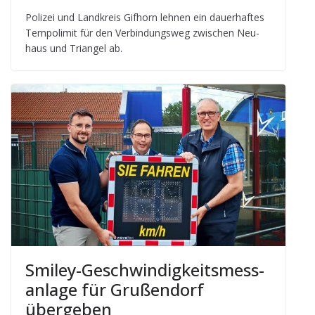
Poli­zei und Land­kreis Gif­horn leh­nen ein dau­er­haf­tes
Tem­po­li­mit für den Ver­bin­dungs­weg zwi­schen Neu­
haus und Tri­an­gel ab.
Smi­ley-Geschwin­dig­keits­mess­
an­lage für Gru­ßen­dorf
übergeben