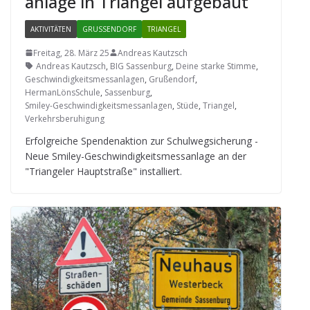
an­lage in Tri­an­gel aufgebaut
AKTIVITÄTEN
GRUSSENDORF
TRIANGEL
Freitag, 28. März 25
Andreas Kautzsch
Andreas Kautzsch
,
BIG Sassenburg
,
Deine starke Stimme
,
Geschwindigkeitsmessanlagen
,
Grußendorf
,
HermanLönsSchule
,
Sassenburg
,
Smiley-Geschwindigkeitsmessanlagen
,
Stüde
,
Triangel
,
Verkehrsberuhigung
Erfolg­rei­che Spen­den­ak­tion zur Schul­weg­si­che­rung -
Neue Smi­ley-Geschwin­dig­keits­mess­an­lage an der
"Tri­an­ge­ler Haupt­straße" installiert.