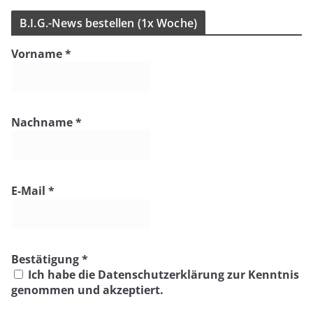
i
n
B.I.G.-News bestel­len (1x Woche)
w
e
Vorname
*
i
s
Nachname
*
E-Mail
*
Bestätigung
*
Ich habe die Datenschutzerklärung zur Kenntnis
genommen und akzeptiert.