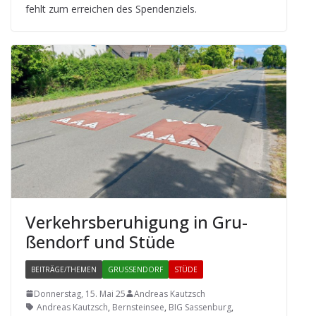
fehlt zum errei­chen des Spendenziels.
Ver­kehrs­be­ru­hi­gung in Gru­
ßen­dorf und Stüde
BEITRÄGE/THEMEN
GRUSSENDORF
STÜDE
Donnerstag, 15. Mai 25
Andreas Kautzsch
Andreas Kautzsch
,
Bernsteinsee
,
BIG Sassenburg
,