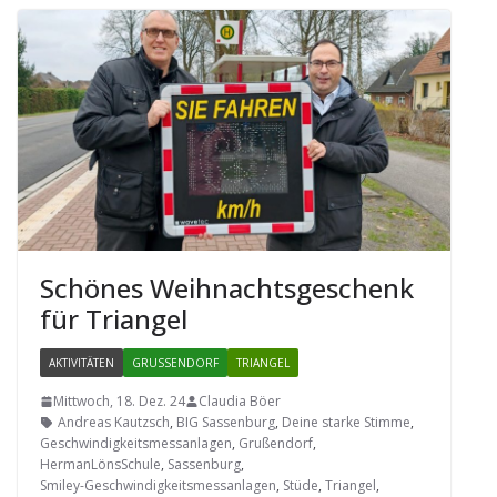
Schö­nes Weih­nachts­ge­schenk
für Triangel
AKTIVITÄTEN
GRUSSENDORF
TRIANGEL
Mittwoch, 18. Dez. 24
Claudia Böer
Andreas Kautzsch
,
BIG Sassenburg
,
Deine starke Stimme
,
Geschwindigkeitsmessanlagen
,
Grußendorf
,
HermanLönsSchule
,
Sassenburg
,
Smiley-Geschwindigkeitsmessanlagen
,
Stüde
,
Triangel
,