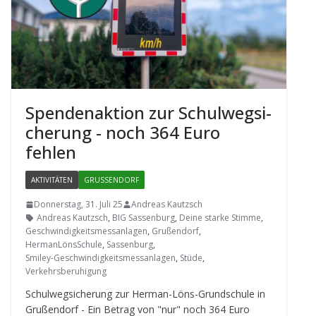
Spen­den­ak­tion zur Schul­weg­si­
che­rung - noch 364 Euro
fehlen
AKTIVITÄTEN
GRUSSENDORF
Donnerstag, 31. Juli 25
Andreas Kautzsch
Andreas Kautzsch
,
BIG Sassenburg
,
Deine starke Stimme
,
Geschwindigkeitsmessanlagen
,
Grußendorf
,
HermanLönsSchule
,
Sassenburg
,
Smiley-Geschwindigkeitsmessanlagen
,
Stüde
,
Verkehrsberuhigung
Schul­weg­si­che­rung zur Her­man-Löns-Grund­schule in
Gru­ßen­dorf - Ein Betrag von "nur" noch 364 Euro