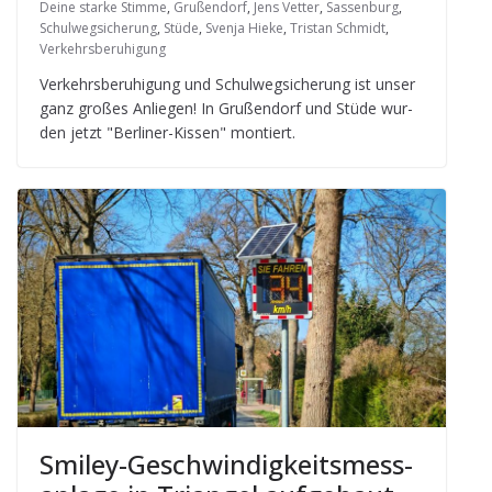
Deine starke Stimme
,
Grußendorf
,
Jens Vetter
,
Sassenburg
,
Schulwegsicherung
,
Stüde
,
Svenja Hieke
,
Tristan Schmidt
,
Verkehrsberuhigung
Ver­kehrs­be­ru­hi­gung und Schul­weg­si­che­rung ist unser
ganz gro­ßes Anlie­gen! In Gru­ßen­dorf und Stüde wur­
den jetzt "Ber­li­ner-Kis­sen" montiert.
Smi­ley-Geschwin­dig­keits­mess­