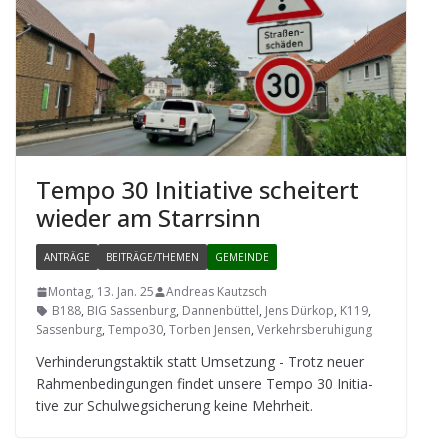
Tempo 30 Initia­tive schei­tert
wie­der am Starrsinn
ANTRÄGE
BEITRÄGE/THEMEN
GEMEINDE
Montag, 13. Jan. 25
Andreas Kautzsch
B188
,
BIG Sassenburg
,
Dannenbüttel
,
Jens Dürkop
,
K119
,
Sassenburg
,
Tempo30
,
Torben Jensen
,
Verkehrsberuhigung
Ver­hin­de­rungs­tak­tik statt Umset­zung - Trotz neuer
Rah­men­be­din­gun­gen fin­det unsere Tempo 30 Initia­
tive zur Schul­weg­si­che­rung keine Mehrheit.