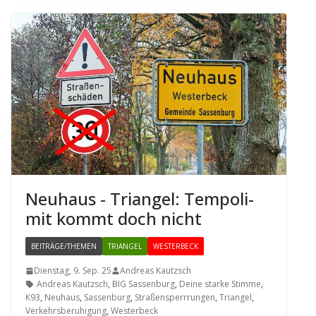
Neu­haus - Tri­an­gel: Tem­po­li­
mit kommt doch nicht
BEITRÄGE/THEMEN
TRIANGEL
WESTERBECK
Dienstag, 9. Sep. 25
Andreas Kautzsch
Andreas Kautzsch
,
BIG Sassenburg
,
Deine starke Stimme
,
K93
,
Neuhaus
,
Sassenburg
,
Straßensperrrungen
,
Triangel
,
Verkehrsberuhigung
,
Westerbeck