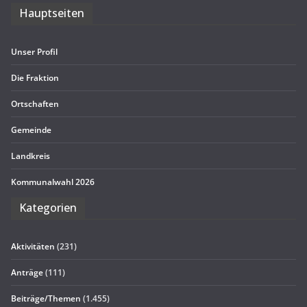
Haupt­sei­ten
Unser Pro­fil
Die Frak­tion
Ort­schaf­ten
Gemeinde
Land­kreis
Kom­mu­nal­wahl 2026
Kate­go­rien
Aktivitäten
(231)
Anträge
(111)
Beiträge/Themen
(1.455)