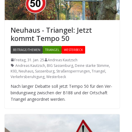
Neu­haus - Tri­an­gel: Jetzt
kommt Tempo 50
BEITRÄGE/THEMEN
TRIANGEL
WESTERBECK
Freitag, 31. Jan. 25
Andreas Kautzsch
Andreas Kautzsch
,
BIG Sassenburg
,
Deine starke Stimme
,
K93
,
Neuhaus
,
Sassenburg
,
Straßensperrrungen
,
Triangel
,
Verkehrsberuhigung
,
Westerbeck
Nach lan­ger Debatte soll jetzt Tempo 50 für den Ver­
bin­dungs­weg zwi­schen der B188 und der Ort­schaft
Tri­an­gel ange­ord­net werden.