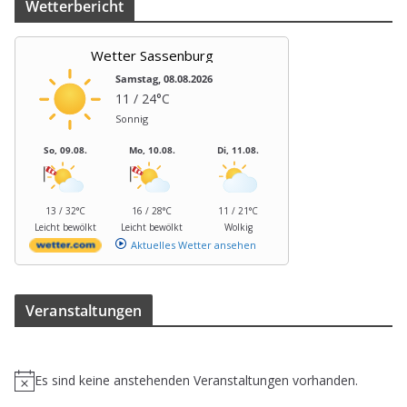
Wet­ter­be­richt
Wetter Sassenburg
Samstag, 08.08.2026
11 / 24°C
Sonnig
So, 09.08.
Mo, 10.08.
Di, 11.08.
13 / 32°C
16 / 28°C
11 / 21°C
Leicht bewölkt
Leicht bewölkt
Wolkig
Aktuelles Wetter ansehen
Ver­an­stal­tun­gen
Es sind keine anstehenden Veranstaltungen vorhanden.
H