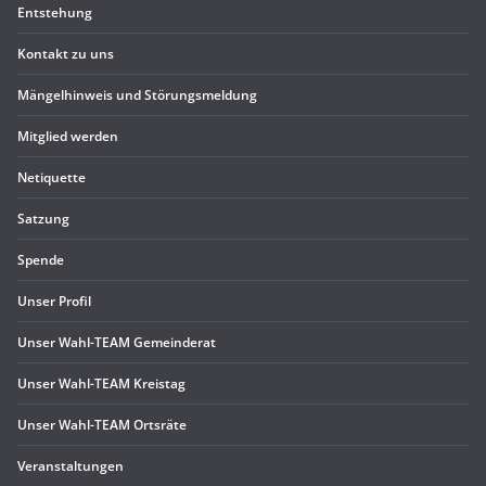
Ent­ste­hung
Kon­takt zu uns
Män­gel­hin­weis und Störungsmeldung
Mit­glied werden
Neti­quette
Sat­zung
Spende
Unser Pro­fil
Unser Wahl-TEAM Gemeinderat
Unser Wahl-TEAM Kreistag
Unser Wahl-TEAM Ortsräte
Ver­an­stal­tun­gen