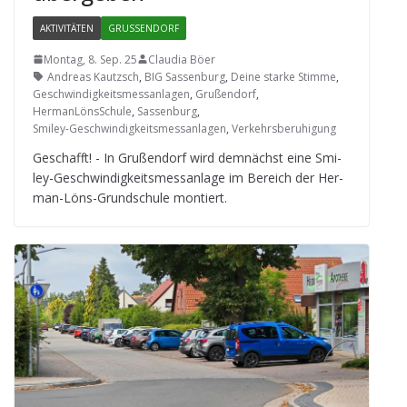
AKTIVITÄTEN
GRUSSENDORF
Montag, 8. Sep. 25
Claudia Böer
Andreas Kautzsch
,
BIG Sassenburg
,
Deine starke Stimme
,
Geschwindigkeitsmessanlagen
,
Grußendorf
,
HermanLönsSchule
,
Sassenburg
,
Smiley-Geschwindigkeitsmessanlagen
,
Verkehrsberuhigung
Geschafft! - In Gru­ßen­dorf wird dem­nächst eine Smi­
ley-Geschwin­dig­keits­mess­an­lage im Bereich der Her­
man-Löns-Grund­schule montiert.