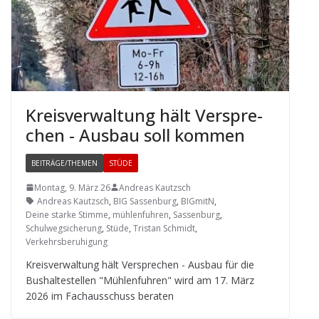
Kreis­ver­wal­tung hält Ver­spre­
chen - Aus­bau soll kommen
BEITRÄGE/THEMEN
STÜDE
Montag, 9. März 26
Andreas Kautzsch
Andreas Kautzsch
,
BIG Sassenburg
,
BIGmitN
,
Deine starke Stimme
,
mühlenfuhren
,
Sassenburg
,
Schulwegsicherung
,
Stüde
,
Tristan Schmidt
,
Verkehrsberuhigung
Kreis­ver­wal­tung hält Ver­spre­chen - Aus­bau für die
Bus­hal­te­stel­len "Müh­len­fuh­ren" wird am 17. März
2026 im Fach­aus­schuss beraten