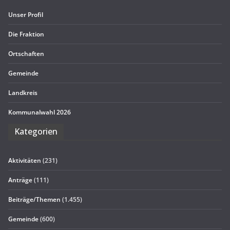
Unser Pro­fil
Die Frak­tion
Ort­schaf­ten
Gemeinde
Land­kreis
Kom­mu­nal­wahl 2026
Kate­go­rien
Aktivitäten
(231)
Anträge
(111)
Beiträge/Themen
(1.455)
Gemeinde
(600)