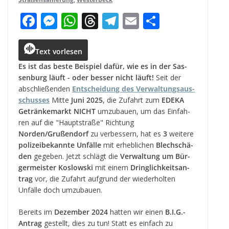
F
M
W
T
T
E
T
a
e
h
h
el
m
ei
c
ss
a
r
e
ai
le
Text vorlesen
e
e
ts
e
g
l
n
Es ist das beste Bei­spiel dafür, wie es in der Sas­
sen­burg läuft - oder bes­ser nicht läuft!
Seit der
b
n
A
a
r
abschlie­ßen­den
Ent­schei­dung des Ver­wal­tungs­aus­
o
g
p
d
a
schus­ses
Mitte
Juni 2025
, die Zufahrt zum
EDEKA
Geträn­ke­markt
NICHT
umzu­bauen, um das Ein­fah­
o
e
p
s
m
ren auf die "Haupt­straße" Rich­tung
k
r
Norden/Grußendorf
zu ver­bes­sern, hat es
3
wei­tere
poli­zei­be­kannte Unfälle
mit erheb­li­chen
Blech­schä­
den
gege­ben. Jetzt schlägt die
Ver­wal­tung um Bür­
ger­meis­ter Koslow­ski
mit einem
Dring­lich­keits­an­
trag
vor, die Zufahrt auf­grund der wie­der­hol­ten
Unfälle doch umzubauen.
Bereits im
Dezem­ber 2024
hat­ten wir einen
B.I.G.-
Antrag
gestellt, dies zu tun! Statt es ein­fach zu