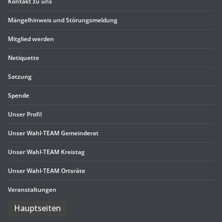
Kon­takt zu uns
Män­gel­hin­weis und Störungsmeldung
Mit­glied werden
Neti­quette
Sat­zung
Spende
Unser Pro­fil
Unser Wahl-TEAM Gemeinderat
Unser Wahl-TEAM Kreistag
Unser Wahl-TEAM Ortsräte
Ver­an­stal­tun­gen
Haupt­sei­ten