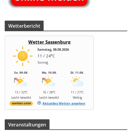
Wet­ter­be­richt
Wetter Sassenburg
Samstag, 08.08.2026
11 / 24°C
Sonnig
So, 09.08.
Mo, 10.08.
Di, 11.08.
13 / 32°C
16 / 28°C
11 / 21°C
Leicht bewölkt
Leicht bewölkt
Wolkig
Aktuelles Wetter ansehen
Ver­an­stal­tun­gen