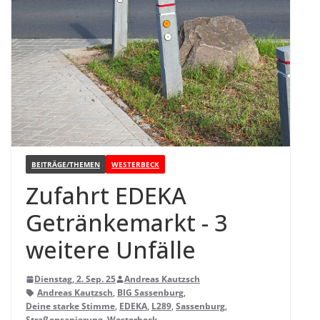
BEITRÄGE/THEMEN
WESTERBECK
Zufahrt EDEKA
Geträn­ke­markt - 3
wei­tere Unfälle
Dienstag, 2. Sep. 25
Andreas Kautzsch
Andreas Kautzsch
,
BIG Sassenburg
,
Deine starke Stimme
,
EDEKA
,
L289
,
Sassenburg
,
Straßensanierung
,
Westerbeck