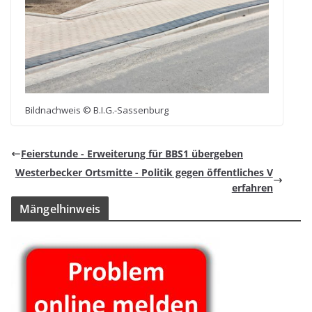
Bild­nach­weis © B.I.G.-Sassenburg
Fei­er­stunde - Erwei­te­rung für BBS1 übergeben
Wes­ter­be­cker Orts­mitte - Poli­tik gegen öffent­li­ches V
erfahren
Män­gel­hin­weis