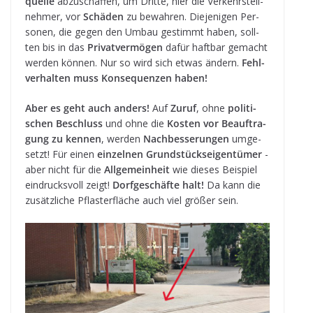
quelle
abzu­schaf­fen, um Dritte, hier die Ver­kehrs­teil­
neh­mer, vor
Schä­den
zu bewah­ren. Die­je­ni­gen Per­
so­nen, die gegen den Umbau gestimmt haben, soll­
ten bis in das
Pri­vat­ver­mö­gen
dafür haft­bar gemacht
wer­den kön­nen. Nur so wird sich etwas ändern.
Fehl­
ver­hal­ten muss Kon­se­quen­zen haben!
Aber es geht auch anders!
Auf
Zuruf
, ohne
poli­ti­
schen Beschluss
und ohne die
Kos­ten vor Beauf­tra­
gung zu ken­nen
, wer­den
Nach­bes­se­run­gen
umge­
setzt! Für einen
ein­zel­nen Grund­stücks­ei­gen­tü­mer
-
aber nicht für die
All­ge­mein­heit
wie die­ses Bei­spiel
ein­drucks­voll zeigt!
Dorf­ge­schäfte halt!
Da kann die
zusätz­li­che Pflas­ter­flä­che auch viel grö­ßer sein.