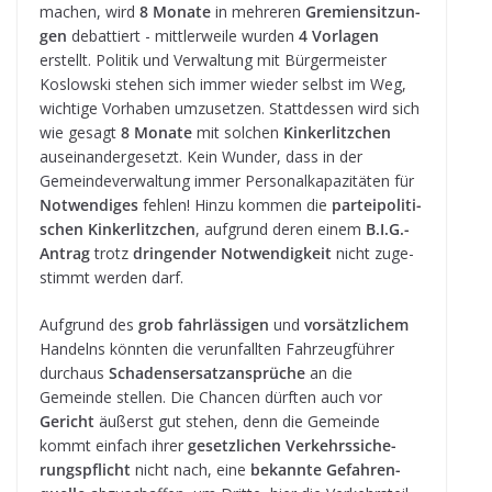
machen, wird
8 Monate
in meh­re­ren
Gre­mi­en­sit­zun­
gen
debat­tiert - mitt­ler­weile wur­den
4 Vor­la­gen
erstellt. Poli­tik und Ver­wal­tung mit Bür­ger­meis­ter
Koslow­ski ste­hen sich immer wie­der selbst im Weg,
wich­tige Vor­ha­ben umzu­set­zen. Statt­des­sen wird sich
wie gesagt
8 Monate
mit sol­chen
Kin­ker­litz­chen
aus­ein­an­der­ge­setzt. Kein Wun­der, dass in der
Gemein­de­ver­wal­tung immer Per­so­nal­ka­pa­zi­tä­ten für
Not­wen­di­ges
feh­len! Hinzu kom­men die
par­tei­po­li­ti­
schen Kin­ker­litz­chen
, auf­grund deren einem
B.I.G.-
Antrag
trotz
drin­gen­der Not­wen­dig­keit
nicht zuge­
stimmt wer­den darf.
Auf­grund des
grob fahr­läs­si­gen
und
vor­sätz­li­chem
Han­delns könn­ten die ver­un­fall­ten Fahr­zeug­füh­rer
durch­aus
Scha­dens­er­satz­an­sprü­che
an die
Gemeinde stel­len. Die Chan­cen dürf­ten auch vor
Gericht
äußerst gut ste­hen, denn die Gemeinde
kommt ein­fach ihrer
gesetz­li­chen Ver­kehrs­si­che­
rungs­pflicht
nicht nach, eine
bekannte Gefah­ren­