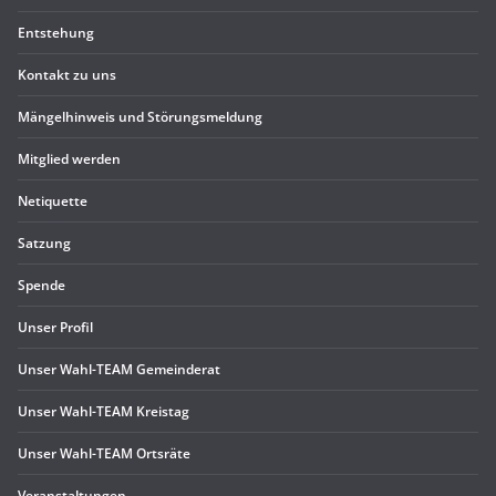
Ent­ste­hung
Kon­takt zu uns
Män­gel­hin­weis und Störungsmeldung
Mit­glied werden
Neti­quette
Sat­zung
Spende
Unser Pro­fil
Unser Wahl-TEAM Gemeinderat
Unser Wahl-TEAM Kreistag
Unser Wahl-TEAM Ortsräte
Ver­an­stal­tun­gen