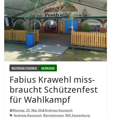
BEITRÄGE/THEMEN
GEMEINDE
Fabius Kra­wehl miss­
braucht Schüt­zen­fest
für Wahlkampf
Montag, 25. Mai 26
Andreas Kautzsch
Andreas Kautzsch
,
Bernsteinsee
,
BIG Sassenburg
,