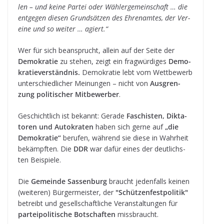
len – und keine Par­tei oder Wäh­ler­ge­mein­schaft … die
ent­ge­gen die­sen Grund­sät­zen des Ehren­am­tes, der Ver­
eine und so wei­ter … agiert.“
Wer für sich bean­sprucht, allein auf der Seite der
Demo­kra­tie
zu ste­hen, zeigt ein frag­wür­di­ges
Demo­
kra­tie­ver­ständ­nis.
Demo­kra­tie lebt vom Wett­be­werb
unter­schied­li­cher Mei­nun­gen – nicht von
Aus­gren­
zung poli­ti­scher Mit­be­wer­ber
.
Geschicht­lich ist bekannt: Gerade
Faschis­ten, Dik­ta­
to­ren und Auto­kra­ten
haben sich gerne auf
„die
Demo­kra­tie“
beru­fen, wäh­rend sie diese in Wahr­heit
bekämpf­ten. Die
DDR
war dafür eines der deut­lichs­
ten Beispiele.
Die
Gemeinde Sas­sen­burg
braucht jeden­falls kei­nen
(wei­te­ren) Bür­ger­meis­ter, der
"Schüt­zen­fest­po­li­tik"
betreibt und gesell­schaft­li­che Ver­an­stal­tun­gen für
par­tei­po­li­ti­sche Bot­schaf­ten
miss­braucht.