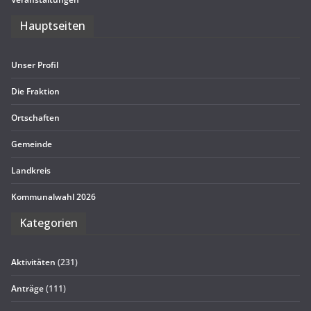
Haupt­sei­ten
Unser Pro­fil
Die Frak­tion
Ort­schaf­ten
Gemeinde
Land­kreis
Kom­mu­nal­wahl 2026
Kate­go­rien
Aktivitäten
(231)
Anträge
(111)