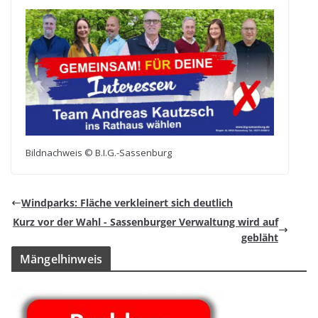
Bild­nach­weis © B.I.G.-Sassenburg
Wind­parks: Flä­che ver­klei­nert sich deutlich
Kurz vor der Wahl - Sas­sen­bur­ger Ver­wal­tung wird auf
gebläht
Män­gel­hin­weis