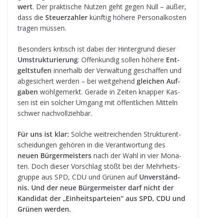
wert
. Der prak­ti­sche Nut­zen geht gegen Null – außer,
dass die
Steu­er­zah­ler
künf­tig höhere Per­so­nal­kos­ten
tra­gen müssen.
Beson­ders kri­tisch ist dabei der Hin­ter­grund die­ser
Umstruk­tu­rie­rung
: Offen­kun­dig sol­len höhere
Ent­
gelt­stu­fen
inner­halb der Ver­wal­tung geschaf­fen und
abge­si­chert wer­den – bei weit­ge­hend
glei­chen Auf­
ga­ben
wohl­ge­merkt. Gerade in Zei­ten knap­per Kas­
sen ist ein sol­cher Umgang mit öffent­li­chen Mit­teln
schwer nachvollziehbar.
Für uns ist klar:
Sol­che weit­rei­chen­den Struk­tur­ent­
schei­dun­gen gehö­ren in die Ver­ant­wor­tung des
neuen Bür­ger­meis­ters
nach der Wahl in vier Mona­
ten. Doch die­ser Vor­schlag stößt bei der Mehr­heits­
gruppe aus SPD, CDU und Grü­nen auf
Unver­ständ­
nis.
Und der neue Bür­ger­meis­ter darf nicht der
Kan­di­dat der „Ein­heits­par­teien“ aus SPD, CDU und
Grü­nen werden.