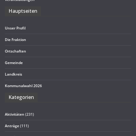
Haupt­sei­ten
Unser Pro­fil
Die Frak­tion
Ort­schaf­ten
Gemeinde
Land­kreis
Kom­mu­nal­wahl 2026
Kate­go­rien
Aktivitäten
(231)
Anträge
(111)