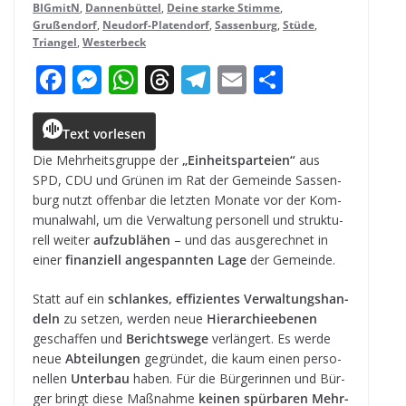
BIGmitN
,
Dannenbüttel
,
Deine starke Stimme
,
Grußendorf
,
Neudorf-Platendorf
,
Sassenburg
,
Stüde
,
Triangel
,
Westerbeck
F
M
W
T
T
E
T
a
e
h
h
el
m
ei
c
ss
a
r
e
ai
le
Text vorlesen
e
e
ts
e
g
l
n
Die Mehr­heits­gruppe der
„Ein­heits­par­teien“
aus
SPD, CDU und Grü­nen im Rat der Gemeinde Sas­sen­
b
n
A
a
r
burg nutzt offen­bar die letz­ten Monate vor der Kom­
o
g
p
d
a
mu­nal­wahl, um die Ver­wal­tung per­so­nell und struk­tu­
rell wei­ter
auf­zu­blä­hen
– und das aus­ge­rech­net in
o
e
p
s
m
einer
finan­zi­ell ange­spann­ten Lage
der Gemeinde.
k
r
Statt auf ein
schlan­kes, effi­zi­en­tes Ver­wal­tungs­han­
deln
zu set­zen, wer­den neue
Hier­ar­chie­ebe­nen
geschaf­fen und
Berichts­wege
ver­län­gert. Es werde
neue
Abtei­lun­gen
gegrün­det, die kaum einen per­so­
nel­len
Unter­bau
haben. Für die Bür­ge­rin­nen und Bür­
ger bringt diese Maß­nahme
kei­nen spür­ba­ren Mehr­