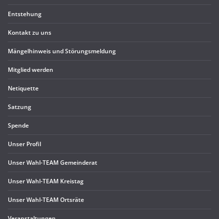
Ent­ste­hung
Kon­takt zu uns
Män­gel­hin­weis und Störungsmeldung
Mit­glied werden
Neti­quette
Sat­zung
Spende
Unser Pro­fil
Unser Wahl-TEAM Gemeinderat
Unser Wahl-TEAM Kreistag
Unser Wahl-TEAM Ortsräte
Ver­an­stal­tun­gen