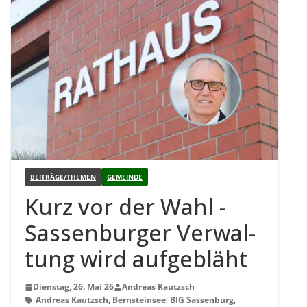
BEITRÄGE/THEMEN
GEMEINDE
Kurz vor der Wahl -
Sas­sen­bur­ger Ver­wal­
tung wird aufgebläht
Dienstag, 26. Mai 26
Andreas Kautzsch
Andreas Kautzsch
,
Bernsteinsee
,
BIG Sassenburg
,