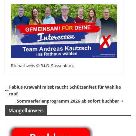
Bild­nach­weis © B.I.G.-Sassenburg
Fabius Kra­wehl miss­braucht Schüt­zen­fest für Wahlka
mpf
Som­mer­fe­ri­en­pro­gramm 2026 ab sofort buchbar
Män­gel­hin­weis