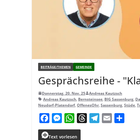
BEITRÄGE/THEMEN
GEMEINDE
Gesprächs­reihe - "Kla
Donnerstag, 20. Nov. 25
Andreas Kautzsch
Andreas Kautzsch
,
Bernsteinsee
,
BIG Sassenburg
,
Da
Neudorf-Platendorf
,
OffenesOhr
,
Sassenburg
,
Stüde
,
T
F
M
W
T
T
E
T
a
e
h
h
el
m
ei
c
ss
a
r
e
ai
le
Text vorlesen