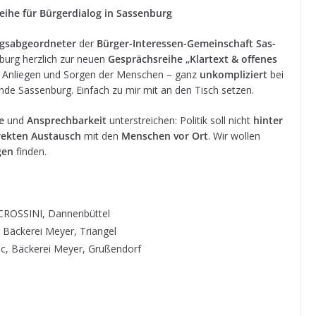
reihe für Bür­ger­dia­log in Sassenburg
gs­ab­ge­ord­ne­ter
der
Bür­ger-Inter­es­sen-Gemein­schaft Sas­
burg herz­lich zur neuen
Gesprächs­reihe „Klar­text & offe­nes
n, Anlie­gen und Sor­gen der Men­schen – ganz
unkom­pli­ziert
bei
de Sas­sen­burg. Ein­fach zu mir mit an den Tisch setzen.
e
und
Ansprech­bar­keit
unter­strei­chen: Poli­tik soll nicht
hin­ter
rek­ten Aus­tausch
mit den
Men­schen vor Ort
. Wir wol­len
gen
finden.
 CROSSINI, Dannenbüttel
 Bäcke­rei Meyer, Triangel
ic, Bäcke­rei Meyer, Grußendorf