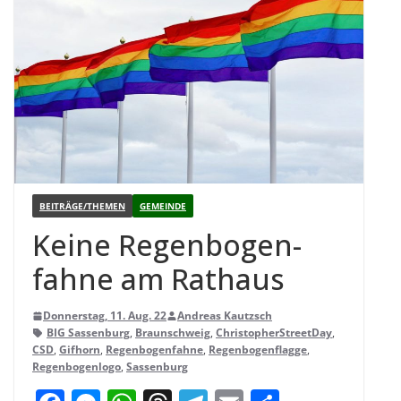
BEITRÄGE/THEMEN
GEMEINDE
Keine Regen­bo­gen­
fahne am Rathaus
Donnerstag, 11. Aug. 22
Andreas Kautzsch
BIG Sassenburg
,
Braunschweig
,
ChristopherStreetDay
,
CSD
,
Gifhorn
,
Regenbogenfahne
,
Regenbogenflagge
,
Regenbogenlogo
,
Sassenburg