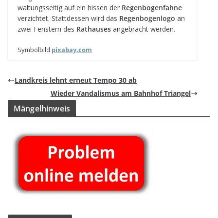
wal­tungs­sei­tig auf ein his­sen der
Regen­bo­gen­fahne
ver­zich­tet. Statt­des­sen wird das
Regen­bo­gen­logo
an
zwei Fens­tern des
Rat­hau­ses
ange­bracht werden.
Sym­bol­bild
pix​a​bay​.com
Land­kreis lehnt erneut Tempo 30 ab
Wie­der Van­da­lis­mus am Bahn­hof Triangel
Män­gel­hin­weis