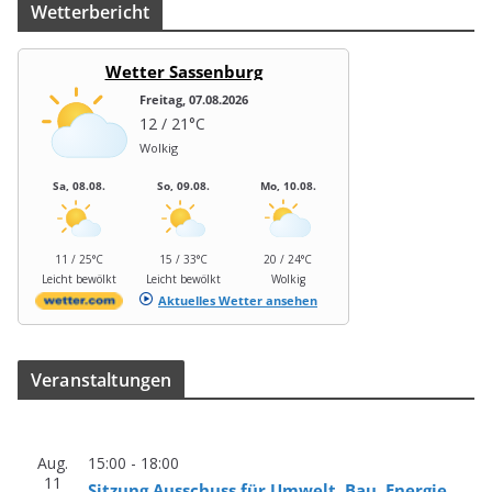
Wet­ter­be­richt
Wetter Sassenburg
Freitag, 07.08.2026
12 / 21°C
Wolkig
Sa, 08.08.
So, 09.08.
Mo, 10.08.
11 / 25°C
15 / 33°C
20 / 24°C
Leicht bewölkt
Leicht bewölkt
Wolkig
Aktuelles Wetter ansehen
Ver­an­stal­tun­gen
Aug.
15:00
-
18:00
11
Sit­zung Aus­schuss für Umwelt, Bau, Ener­gie