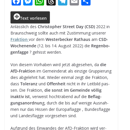
F
M
W
T
T
E
T
a
e
h
h
el
m
ei
c
ss
a
r
e
ai
le
Text vorlesen
e
e
ts
e
g
l
n
Anläss­lich des
Chris­to­pher Street Day (CSD)
2022 in
Braun­schweig sollte auch mit Zustim­mung unse­rer
b
n
A
a
r
Frak­tion
vor dem
Wes­ter­be­cker Rat­haus
am
CSD-
o
g
p
d
a
Wochen­ende
(12. bis 14. August 2022) die
Regen­bo­
gen­fagge
? gehisst werden.
o
e
p
s
m
k
r
Von die­sem Vor­ha­ben wird jetzt abge­se­hen, da
die
AfD-Frak­tion
im Gemein­de­rat als ein­zige Grup­pie­rung
dies abge­lehnt hat. Wie­der ein­mal zeigt die Frak­tion,
dass
Tole­ranz
und
Offen­heit
nicht in ihr Leit­bild pas­
sen. Die Frak­tion,
die sonst im Gemeinde völ­lig
inak­tiv ist
, ver­weist hoch­tra­bend auf die
Beflag­
gungs­an­ord­nun
g, durch die bis auf wenige Aus­nah­
men nur das His­sen der Euro­pa­flagge , Bun­des­flagge
und Lan­des­flagge vor­ge­se­hen sind.
Auf­grund des Ein­wan­des der AfD-Frak­tion wird ver­