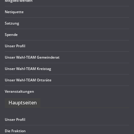
Mit­glied werden
Neti­quette
Sat­zung
Spende
Unser Pro­fil
Unser Wahl-TEAM Gemeinderat
Unser Wahl-TEAM Kreistag
Unser Wahl-TEAM Ortsräte
Ver­an­stal­tun­gen
Haupt­sei­ten
Unser Pro­fil
Die Frak­tion