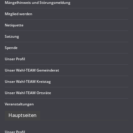
Män­gel­hin­weis und Störungsmeldung
Mit­glied werden
Neti­quette
Sat­zung
Spende
Unser Pro­fil
Unser Wahl-TEAM Gemeinderat
Unser Wahl-TEAM Kreistag
Unser Wahl-TEAM Ortsräte
Ver­an­stal­tun­gen
Haupt­sei­ten
Unser Pro­fil