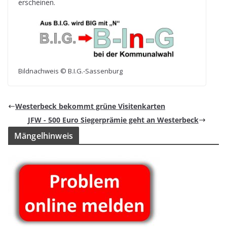
erscheinen.
Bild­nach­weis © B.I.G.-Sassenburg
Wes­ter­beck bekommt grüne Visitenkarten
JFW - 500 Euro Sie­ger­prä­mie geht an Westerbeck
Män­gel­hin­weis