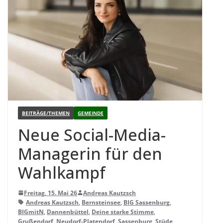
BEITRÄGE/THEMEN
GEMEINDE
Neue Social-Media-
Mana­ge­rin für den
Wahlkampf
Freitag, 15. Mai 26
Andreas Kautzsch
Andreas Kautzsch
,
Bernsteinsee
,
BIG Sassenburg
,
BIGmitN
,
Dannenbüttel
,
Deine starke Stimme
,
Grußendorf
,
Neudorf-Platendorf
,
Sassenburg
,
Stüde
,