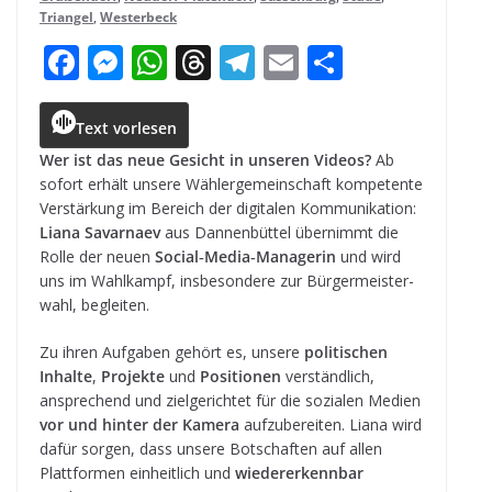
Triangel
,
Westerbeck
F
M
W
T
T
E
T
a
e
h
h
el
m
ei
c
ss
a
r
e
ai
le
Text vorlesen
e
e
ts
e
g
l
n
Wer ist das neue Gesicht in unse­ren Videos?
Ab
sofort erhält unsere Wäh­ler­ge­mein­schaft kom­pe­tente
b
n
A
a
r
Ver­stär­kung im Bereich der digi­ta­len Kom­mu­ni­ka­tion:
o
g
p
d
a
Liana Savar­naev
aus Dan­nen­büt­tel über­nimmt die
Rolle der neuen
Social‑Media‑Managerin
und wird
o
e
p
s
m
uns im Wahl­kampf, ins­be­son­dere zur Bür­ger­meis­ter­
k
r
wahl, begleiten.
Zu ihren Auf­ga­ben gehört es, unsere
poli­ti­schen
Inhalte
,
Pro­jekte
und
Posi­tio­nen
ver­ständ­lich,
anspre­chend und ziel­ge­rich­tet für die sozia­len Medien
vor und hin­ter der Kamera
auf­zu­be­rei­ten. Liana wird
dafür sor­gen, dass unsere Bot­schaf­ten auf allen
Platt­for­men ein­heit­lich und
wie­der­erkenn­bar