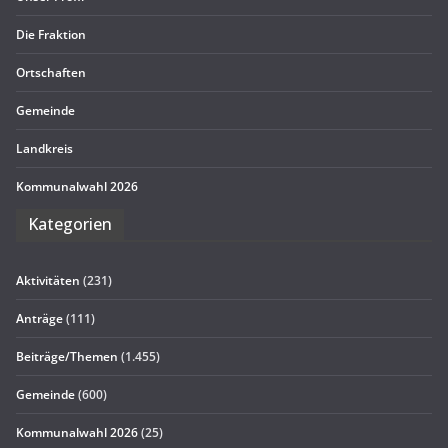
Die Frak­tion
Ort­schaf­ten
Gemeinde
Land­kreis
Kom­mu­nal­wahl 2026
Kate­go­rien
Aktivitäten
(231)
Anträge
(111)
Beiträge/Themen
(1.455)
Gemeinde
(600)
Kommunalwahl 2026
(25)