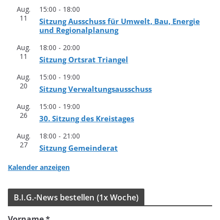
Aug.
15:00
-
18:00
11
Sit­zung Aus­schuss für Umwelt, Bau, Ener­gie
und Regionalplanung
Aug.
18:00
-
20:00
11
Sit­zung Orts­rat Triangel
Aug.
15:00
-
19:00
20
Sit­zung Verwaltungsausschuss
Aug.
15:00
-
19:00
26
30. Sit­zung des Kreistages
Aug.
18:00
-
21:00
27
Sit­zung Gemeinderat
Kalender anzeigen
B.I.G.-News bestel­len (1x Woche)
Vorname
*