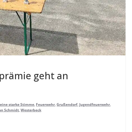
­prä­mie geht an
eine starke Stimme
,
Feuerwehr
,
Grußendorf
,
Jugendfeuerwehr
,
tan Schmidt
,
Westerbeck