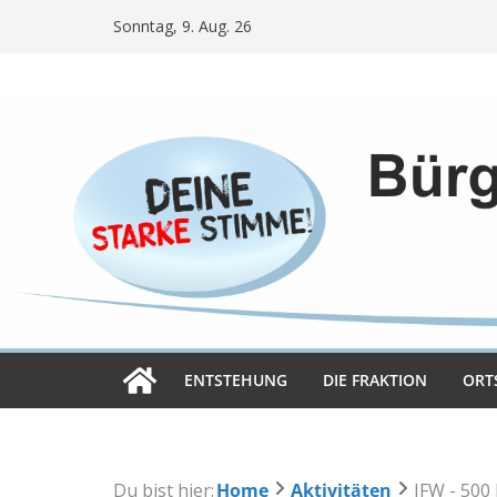
Skip
Sonntag, 9. Aug. 26
to
content
ENT­STE­HUNG
DIE FRAK­TION
ORT­
Du bist hier:
Home
Aktivitäten
JFW - 500