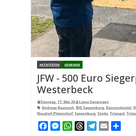
AKTIVITÄTEN
GEMEINDE
JFW - 500 Euro Sie­ger
Westerbeck
Sonntag, 17. Mai 26
Liana Savarnaev
Andreas Kautzsch
,
BIG Sassenburg
,
Dannenbüttel
,
D
Neudorf-Platendorf
,
Sassenburg
,
Stüde
,
Triangel
,
Tris
F
M
W
T
T
E
T
a
e
h
h
el
m
ei