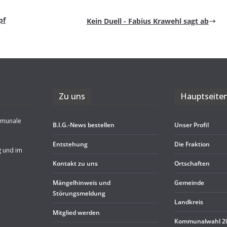
pf
Kein Duell - Fabius Kra­wehl sagt ab
Zu uns
Haupt­sei­te
mmunale
B.I.G.-News bestel­len
Unser Pro­fil
Ent­ste­hung
Die Frak­tion
g und im
Kon­takt zu uns
Ort­schaf­ten
Män­gel­hin­weis und
Gemeinde
Störungsmeldung
Land­kreis
Mit­glied werden
Kom­mu­nal­wahl 