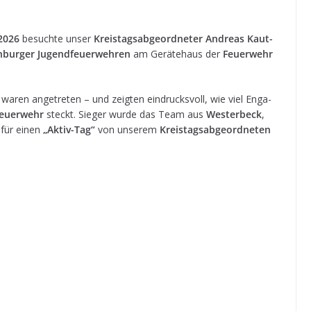
2026
besuchte unser
Kreis­tags­ab­ge­ord­ne­ter Andreas Kau­t­
n­bur­ger Jugend­feu­er­weh­ren
am Gerä­te­haus der
Feu­er­wehr
aren ange­tre­ten – und zeig­ten ein­drucks­voll, wie viel Enga­
eu­er­wehr
steckt. Sie­ger wurde das Team aus
Wes­ter­beck
,
für einen
„Aktiv-Tag“
von unse­rem
Kreis­tags­ab­ge­ord­ne­ten