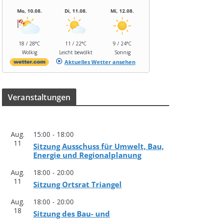
Mo, 10.08.
Di, 11.08.
Mi, 12.08.
18 / 28°C
11 / 22°C
9 / 24°C
Wolkig
Leicht bewölkt
Sonnig
Aktuelles Wetter ansehen
Ver­an­stal­tun­gen
Aug.
15:00
-
18:00
11
Sit­zung Aus­schuss für Umwelt, Bau,
Ener­gie und Regionalplanung
Aug.
18:00
-
20:00
11
Sit­zung Orts­rat Triangel
Aug.
18:00
-
20:00
18
Sit­zung des Bau- und