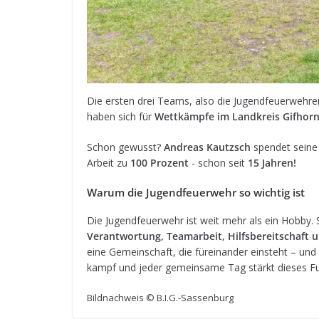
Die ers­ten drei Teams, also die Jugend­feu­er­weh­r
haben sich für
Wett­kämpfe im Land­kreis Gif­hor
Schon gewusst?
Andreas Kau­t­zsch
spen­det seine 
Arbeit zu
100 Pro­zent
- schon seit
15 Jah­ren!
Warum die Jugend­feu­er­wehr so wich­tig ist
Die Jugend­feu­er­wehr ist weit mehr als ein Hobby. S
Ver­ant­wor­tung, Team­ar­beit, Hilfs­be­reit­schaft u
eine Gemein­schaft, die für­ein­an­der ein­steht – und
kampf und jeder gemein­same Tag stärkt die­ses 
Bild­nach­weis © B.I.G.-Sassenburg