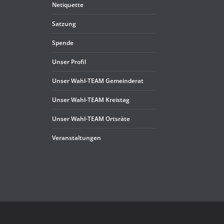
Neti­quette
Sat­zung
Spende
Unser Pro­fil
Unser Wahl-TEAM Gemeinderat
Unser Wahl-TEAM Kreistag
Unser Wahl-TEAM Ortsräte
Ver­an­stal­tun­gen