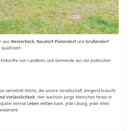
en aus
Wes­ter­beck
,
Neu­dorf-Pla­ten­dorf
und
Gru­ßen­dorf
n
qualifiziert.
Ein­künfte von Land­kreis und Gemeinde aus der poli­ti­schen
ie ver­mit­telt Werte, die unsere Gesell­schaft drin­gend braucht:
nd Ver­läss­lich­keit
. Hier wach­sen junge Men­schen hin­ein in
 spä­ter ein­mal
Leben ret­ten
kann. Jede Übung, jeder Wett­
Fundament.