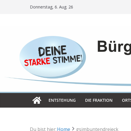
Skip
Donnerstag, 6. Aug. 26
to
content
ENT­STE­HUNG
DIE FRAK­TION
ORT­
Du bist hier:
Home
gsimbuntendreieck