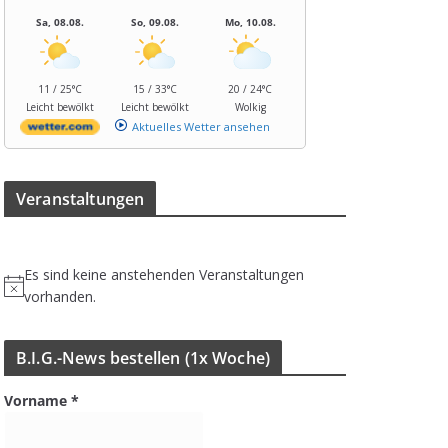
Sa, 08.08.
So, 09.08.
Mo, 10.08.
11 / 25°C
15 / 33°C
20 / 24°C
Leicht bewölkt
Leicht bewölkt
Wolkig
Aktuelles Wetter ansehen
Ver­an­stal­tun­gen
Es sind keine anstehenden Veranstaltungen
H
vorhanden.
i
n
B.I.G.-News bestel­len (1x Woche)
w
e
Vorname
*
i
s