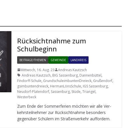
Rück­sicht­nahme zum
Schulbeginn
BEITRÄGE/THEMEN
GEMEINDE
LANDKREIS
Mittwoch, 16. Aug. 23
Andreas Kautzsch
Andreas Kautzsch
,
BIG Sassenburg
,
Dannenbüttel
,
Findorff-Schule
,
GrundschuleimbuntenDreieck
,
Grußendorf
,
gsimbuntendreieck
,
HermanLönsSchule
,
IGS Sassenburg
,
Neudorf-Platendorf
,
Sassenburg
,
Stüde
,
Triangel
,
Westerbeck
Zum Ende der Som­mer­fe­rien möch­ten wir alle Ver­
kehrs­teil­neh­mer zur Rück­sicht­nahme beson­ders
gegen­über Schü­lern im Stra­ßen­ver­kehr auffordern.