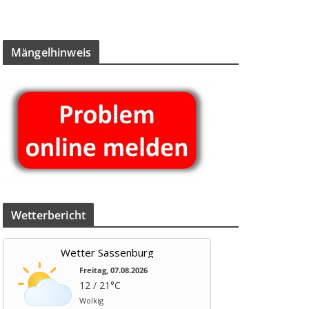
Män­gel­hin­weis
Wet­ter­be­richt
Wetter Sassenburg
Freitag, 07.08.2026
12 / 21°C
Wolkig