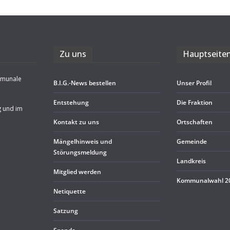
Zu uns
Haupt­sei­te
mmunale
B.I.G.-News bestel­len
Unser Pro­fil
Ent­ste­hung
Die Frak­tion
g und im
Kon­takt zu uns
Ort­schaf­ten
Män­gel­hin­weis und
Gemeinde
Störungsmeldung
Land­kreis
Mit­glied werden
Kom­mu­nal­wahl 
Neti­quette
Sat­zung