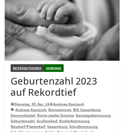
BEITRÄGE/THEMEN
GEMEINDE
Gebur­ten­zahl 2023
auf Rekordtief
Dienstag, 30. Apr. 24
Andreas Kautzsch
Andreas Kautzsch
,
Bernsteinsee
,
BIG Sassenburg
,
Dannenbüttel
,
Deine starke Stimme
,
Ganztagsbetreuung
,
Geburtenzahl
,
Grußendorf
,
Kinderbetreuung
,
Neudorf-Platendorf
,
Sassenburg
,
Schulbetreuung
,