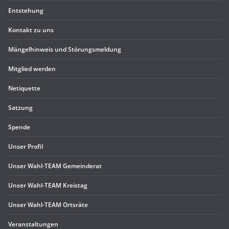
Ent­ste­hung
Kon­takt zu uns
Män­gel­hin­weis und Störungsmeldung
Mit­glied werden
Neti­quette
Sat­zung
Spende
Unser Pro­fil
Unser Wahl-TEAM Gemeinderat
Unser Wahl-TEAM Kreistag
Unser Wahl-TEAM Ortsräte
Ver­an­stal­tun­gen