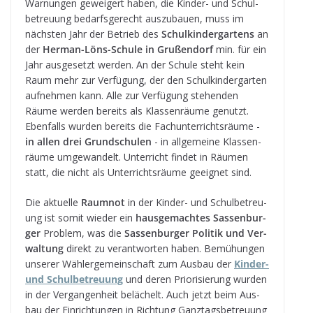
War­nun­gen gewei­gert haben, die Kin­der- und Schul­
be­treu­ung bedarfs­ge­recht aus­zu­bauen, muss im
nächs­ten Jahr der Betrieb des
Schul­kin­der­gar­tens
an
der
Her­man-Löns-Schule in Gru­ßen­dorf
min. für ein
Jahr aus­ge­setzt wer­den. An der Schule steht kein
Raum mehr zur Ver­fü­gung, der den Schul­kin­der­gar­ten
auf­neh­men kann. Alle zur Ver­fü­gung ste­hen­den
Räume wer­den bereits als Klas­sen­räume genutzt.
Eben­falls wur­den bereits die Fach­un­ter­richts­räume -
in allen drei Grund­schu­len
- in all­ge­meine Klas­sen­
räume umge­wan­delt. Unter­richt fin­det in Räu­men
statt, die nicht als Unter­richts­räume geeig­net sind.
Die aktu­elle
Raum­not
in der Kin­der- und Schul­be­treu­
ung ist somit wie­der ein
haus­ge­mach­tes Sas­sen­bur­
ger
Pro­blem, was die
Sas­sen­bur­ger Poli­tik und Ver­
wal­tung
direkt zu ver­ant­wor­ten haben. Bemü­hun­gen
unse­rer Wäh­ler­ge­mein­schaft zum Aus­bau der
Kin­der-
und Schul­be­treu­ung
und deren Prio­ri­sie­rung wur­den
in der Ver­gan­gen­heit belä­chelt. Auch jetzt beim Aus­
bau der Ein­rich­tun­gen in Rich­tung Ganz­tags­be­treu­ung