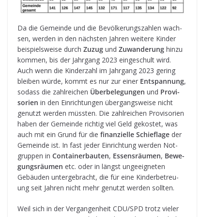
Da die Gemeinde und die Bevöl­ke­rungs­zah­len wach­
sen, wer­den in den nächs­ten Jah­ren wei­tere Kin­der
bei­spiels­weise durch
Zuzug
und
Zuwan­de­rung
hinzu
kom­men, bis der Jahr­gang 2023 ein­ge­schult wird.
Auch wenn die Kin­der­zahl im Jahr­gang 2023 gering
blei­ben würde, kommt es nur zur einer
Ent­span­nung
,
sodass die zahl­rei­chen
Über­be­le­gun­gen
und
Pro­vi­
so­rien
in den Ein­rich­tun­gen über­gangs­weise nicht
genutzt wer­den müss­ten. Die zahl­rei­chen Pro­vi­so­rien
haben der Gemeinde rich­tig viel Geld gekos­tet, was
auch mit ein Grund für die
finan­zi­elle Schief­lage
der
Gemeinde ist. In fast jeder Ein­rich­tung wer­den Not­
grup­pen in
Con­tai­ner­bau­ten
,
Essens­räu­men
,
Bewe­
gungs­räu­men
etc. oder in längst unge­eig­ne­ten
Gebäu­den unter­ge­bracht, die für eine Kin­der­be­treu­
ung seit Jah­ren nicht mehr genutzt wer­den sollten.
Weil sich in der Ver­gan­gen­heit CDU/SPD trotz vie­ler