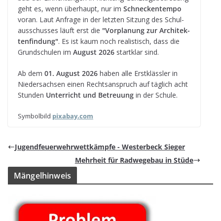
geht es, wenn über­haupt, nur im
Schne­cken­tempo
voran. Laut Anfrage in der letz­ten Sit­zung des Schul­
aus­schus­ses läuft erst die
"Vor­pla­nung zur Archi­tek­
ten­fin­dung"
. Es ist kaum noch rea­lis­tisch, dass die
Grund­schu­len im
August 2026
start­klar sind.
Ab dem
01. August 2026
haben alle Erst­kläss­ler in
Nie­der­sach­sen einen Rechts­an­spruch auf täg­lich acht
Stun­den
Unter­richt und Betreu­ung
in der Schule.
Sym­bol­bild
pix​a​bay​.com
Jugend­feu­er­wehr­wett­kämpfe - Wes­ter­beck Sieger
Mehr­heit für Rad­we­ge­bau in Stüde
Män­gel­hin­weis