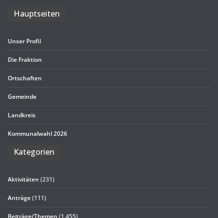
Haupt­sei­ten
Unser Pro­fil
Die Frak­tion
Ort­schaf­ten
Gemeinde
Land­kreis
Kom­mu­nal­wahl 2026
Kate­go­rien
Aktivitäten
(231)
Anträge
(111)
Beiträge/Themen
(1.455)