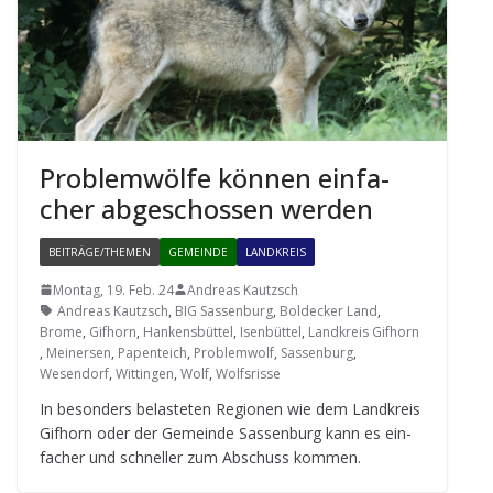
Pro­blem­wölfe kön­nen ein­fa­
cher abge­schos­sen werden
BEITRÄGE/THEMEN
GEMEINDE
LANDKREIS
Montag, 19. Feb. 24
Andreas Kautzsch
Andreas Kautzsch
,
BIG Sassenburg
,
Boldecker Land
,
Brome
,
Gifhorn
,
Hankensbüttel
,
Isenbüttel
,
Landkreis Gifhorn
,
Meinersen
,
Papenteich
,
Problemwolf
,
Sassenburg
,
Wesendorf
,
Wittingen
,
Wolf
,
Wolfsrisse
In beson­ders belas­te­ten Regio­nen wie dem Land­kreis
Gif­horn oder der Gemeinde Sas­sen­burg kann es ein­
fa­cher und schnel­ler zum Abschuss kommen.