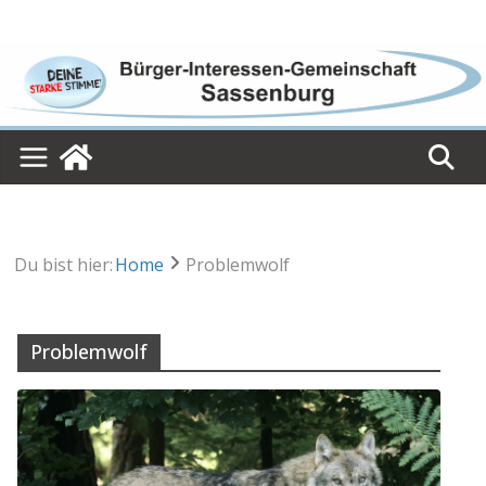
Skip
to
content
Du bist hier:
Home
Problemwolf
Problemwolf