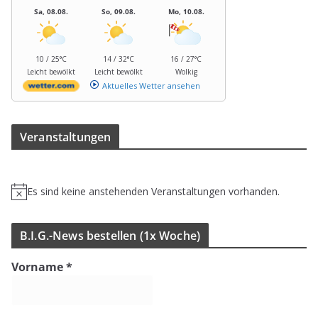
Sa, 08.08.
So, 09.08.
Mo, 10.08.
10 / 25°C
14 / 32°C
16 / 27°C
Leicht bewölkt
Leicht bewölkt
Wolkig
Aktuelles Wetter ansehen
Ver­an­stal­tun­gen
Es sind keine anstehenden Veranstaltungen vorhanden.
H
i
n
B.I.G.-News bestel­len (1x Woche)
w
e
Vorname
*
i
s