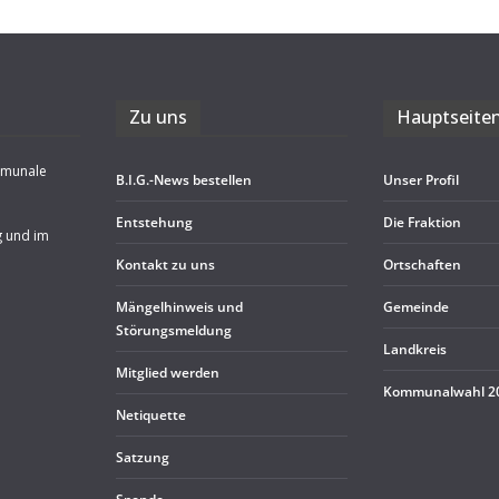
Zu uns
Haupt­sei­te
mmunale
B.I.G.-News bestel­len
Unser Pro­fil
Ent­ste­hung
Die Frak­tion
g und im
Kon­takt zu uns
Ort­schaf­ten
Män­gel­hin­weis und
Gemeinde
Störungsmeldung
Land­kreis
Mit­glied werden
Kom­mu­nal­wahl 
Neti­quette
Sat­zung