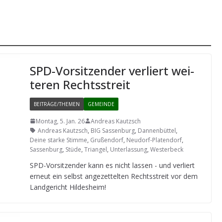
SPD-Vor­sit­zen­der ver­liert wei­
te­ren Rechtsstreit
BEITRÄGE/THEMEN
GEMEINDE
Montag, 5. Jan. 26
Andreas Kautzsch
Andreas Kautzsch
,
BIG Sassenburg
,
Dannenbüttel
,
Deine starke Stimme
,
Grußendorf
,
Neudorf-Platendorf
,
Sassenburg
,
Stüde
,
Triangel
,
Unterlassung
,
Westerbeck
SPD-Vor­sit­zen­der kann es nicht las­sen - und ver­liert
erneut ein selbst ange­zet­tel­ten Rechts­streit vor dem
Land­ge­richt Hildesheim!