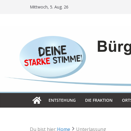
Skip
Mittwoch, 5. Aug. 26
to
content
ENT­STE­HUNG
DIE FRAK­TION
ORT­
Du bist hier:
Home
Unterlassung