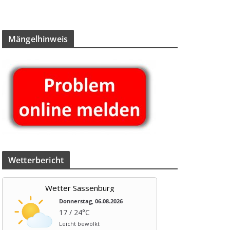
Män­gel­hin­weis
Wet­ter­be­richt
Wetter Sassenburg
Donnerstag, 06.08.2026
17 / 24°C
Leicht bewölkt