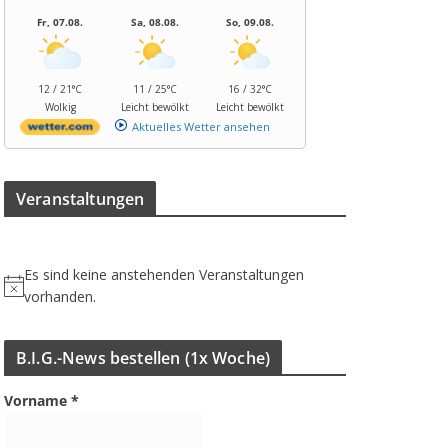
Fr, 07.08.
Sa, 08.08.
So, 09.08.
12 / 21°C
11 / 25°C
16 / 32°C
Wolkig
Leicht bewölkt
Leicht bewölkt
Aktuelles Wetter ansehen
Ver­an­stal­tun­gen
Es sind keine anstehenden Veranstaltungen
H
vorhanden.
i
n
B.I.G.-News bestel­len (1x Woche)
w
e
Vorname
*
i
s