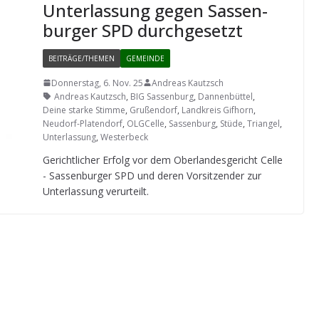
Unter­las­sung gegen Sas­sen­
bur­ger SPD durchgesetzt
BEITRÄGE/THEMEN
GEMEINDE
Donnerstag, 6. Nov. 25
Andreas Kautzsch
Andreas Kautzsch
,
BIG Sassenburg
,
Dannenbüttel
,
Deine starke Stimme
,
Grußendorf
,
Landkreis Gifhorn
,
Neudorf-Platendorf
,
OLGCelle
,
Sassenburg
,
Stüde
,
Triangel
,
Unterlassung
,
Westerbeck
Gericht­li­cher Erfolg vor dem Ober­lan­des­ge­richt Celle
- Sas­sen­bur­ger SPD und deren Vor­sit­zen­der zur
Unter­las­sung verurteilt.