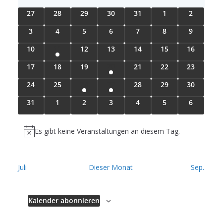
n
a
t
a
MONTAG
DIENSTAG
MITTWOCH
DONNERSTAG
FREITAG
SAMSTAG
c
SONNTA
a
s
0
0
0
0
0
0
0
27
28
29
30
31
1
2
u
n
h
l
t
t
V
V
V
V
V
V
V
m
e
s
a
e
0
0
0
0
0
0
0
3
4
5
6
7
8
9
e
e
e
e
e
e
e
w
l
t
n
V
V
V
V
V
V
V
r
r
r
r
r
r
r
t
2
ä
11
0
0
0
0
0
0
10
12
13
14
15
16
e
e
e
e
e
e
a
e
d
u
a
V
a
a
a
a
a
a
h
V
V
V
V
V
V
r
r
r
r
r
r
r
n
l
e
1
20
e
0
0
0
0
0
0
17
18
19
21
22
23
n
n
n
n
n
n
n
l
e
e
e
e
e
e
g
a
r
a
a
V
a
a
a
a
V
V
V
V
V
t
V
s
s
s
s
s
s
s
r
e
r
r
r
r
r
r
A
a
1
e
1
26
27
0
0
0
0
0
24
25
28
29
30
n
n
n
n
n
n
n
e
e
e
e
e
e
t
t
t
t
t
t
t
u
v
n
n
a
n
V
a
r
V
a
a
a
a
V
V
V
V
V
s
s
s
s
s
s
s
r
r
r
r
r
r
a
a
a
a
a
a
a
s
s
e
a
e
0
0
0
0
0
0
n
0
.
31
1
2
3
4
5
6
n
n
n
n
n
n
o
e
e
e
e
e
t
t
t
t
t
t
t
i
a
t
a
r
a
n
r
a
a
a
l
l
l
l
l
l
l
V
V
V
V
V
V
V
s
s
s
s
s
s
g
n
r
r
r
r
r
a
a
a
a
a
a
a
c
a
a
s
a
n
n
n
n
n
n
t
t
t
t
t
t
t
e
e
e
e
e
e
e
t
t
t
t
t
t
e
h
a
l
a
n
t
n
a
a
a
V
l
l
l
l
l
l
l
Es gibt keine Veranstaltungen an diesem Tag.
s
s
s
s
s
s
u
u
u
u
u
u
u
r
r
r
r
r
r
r
a
a
a
a
a
a
t
H
t
s
a
s
n
n
n
n
n
n
t
t
t
t
t
t
t
e
t
t
t
t
t
t
n
n
n
n
n
n
n
e
a
u
a
t
a
l
t
a
a
a
a
l
l
l
l
l
l
i
s
s
s
s
s
u
u
u
u
u
u
u
S
r
a
a
a
a
a
a
n
g
n
g
a
g
t
a
g
g
g
g
n
n
n
n
n
n
n
t
t
t
t
t
t
n
t
t
t
t
t
n
n
n
n
n
n
n
-
g
l
u
l
u
l
l
l
l
l
l
a
e
e
e
e
e
e
e
s
s
s
s
s
s
s
Juli
Dieser Monat
Sep.
u
u
u
u
u
u
w
a
a
a
a
a
N
g
e
g
t
g
n
t
g
g
g
g
t
t
t
t
t
t
n
n
n
n
n
n
c
n
n
t
t
t
t
t
t
t
n
n
n
n
n
n
e
a
n
u
g
u
l
l
l
l
l
e
e
e
e
e
e
e
u
u
u
u
u
u
h
a
a
a
a
a
a
a
v
s
g
n
g
n
g
g
g
g
i
t
t
t
t
t
n
n
n
n
n
n
n
n
n
n
n
n
n
i
g
g
l
l
l
l
l
l
l
Kalender abonnieren
e
e
e
e
e
e
e
s
t
u
u
u
u
u
g
g
g
g
g
g
g
t
t
t
t
t
t
t
n
n
n
n
n
n
u
a
n
n
n
n
n
a
e
e
e
e
e
e
u
u
u
u
u
u
u