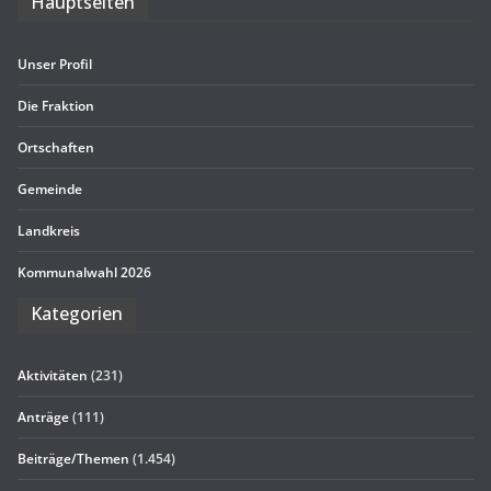
Haupt­sei­ten
Unser Pro­fil
Die Frak­tion
Ort­schaf­ten
Gemeinde
Land­kreis
Kom­mu­nal­wahl 2026
Kate­go­rien
Aktivitäten
(231)
Anträge
(111)
Beiträge/Themen
(1.454)