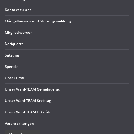
t
Kon­takt zu uns
i
o
Män­gel­hin­weis und Störungsmeldung
n
Mit­glied werden
Neti­quette
Sat­zung
Spende
Unser Pro­fil
Unser Wahl-TEAM Gemeinderat
Unser Wahl-TEAM Kreistag
Unser Wahl-TEAM Ortsräte
Ver­an­stal­tun­gen