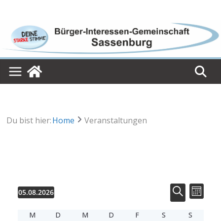
Skip
to
content
Du bist hier:
Home
Veranstaltungen
Veranstaltungen
V
V
05.08.2026
M
e
e
D
S
r
o
r
K
a
a
M
D
M
D
F
S
u
S
n