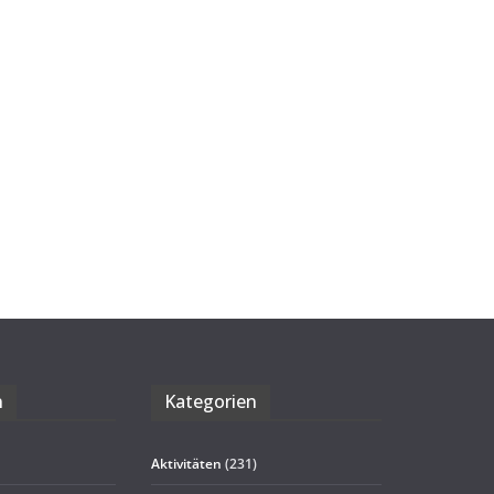
n
Kate­go­rien
Aktivitäten
(231)