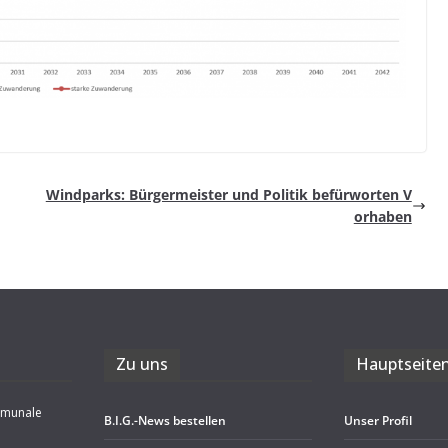
Wind­parks: Bür­ger­meis­ter und Poli­tik befür­wor­ten V
orhaben
Zu uns
Haupt­sei­te
mmunale
B.I.G.-News bestel­len
Unser Pro­fil