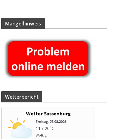
Män­gel­hin­weis
Wet­ter­be­richt
Wetter Sassenburg
Freitag, 07.08.2026
11 / 20°C
Wolkig