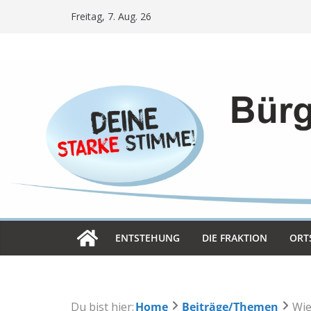
Skip
Freitag, 7. Aug. 26
to
content
ENT­STE­HUNG
DIE FRAK­TION
ORT­
Du bist hier:
Home
Beiträge/Themen
Wie