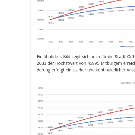
Ein ähn­li­ches Bild zeigt sich auch für die
Stadt Gif­
2033
der Höchst­wert von 45895 Mit­bür­gern erreich
de­rung erfolgt ein star­ker und kon­ti­nu­ier­li­cher A