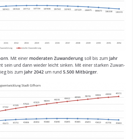
horn
. Mit einer
mode­ra­ten Zuwan­de­rung
soll bis zum
Jahr
t sein und dann wie­der leicht sin­ken. Mit einer star­ken Zuwan­
nstieg bis zum
Jahr 2042
um rund
5.500 Mit­bür­ger
.