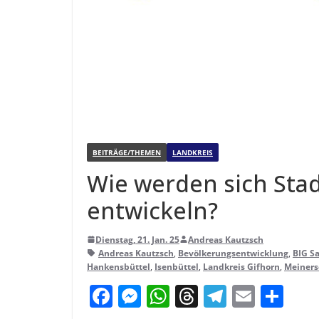
BEITRÄGE/THEMEN
LANDKREIS
Wie wer­den sich Stad
entwickeln?
Dienstag, 21. Jan. 25
Andreas Kautzsch
Andreas Kautzsch
,
Bevölkerungsentwicklung
,
BIG S
Hankensbüttel
,
Isenbüttel
,
Landkreis Gifhorn
,
Meiners
F
M
W
T
T
E
T
a
e
h
h
el
m
ei