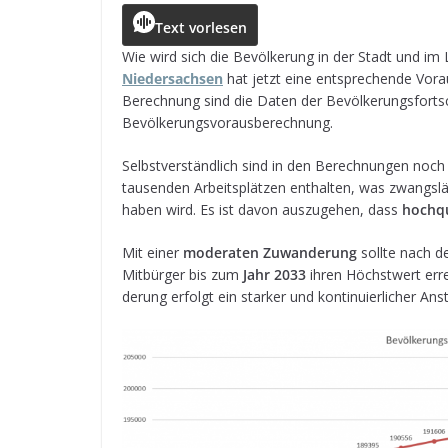
c
ss
a
r
e
ai
le
Text vorlesen
e
e
ts
e
g
l
n
Wie wird sich die Bevöl­ke­rung in der Stadt und im 
Nie­der­sach­sen
hat jetzt eine ent­spre­chende Vor­
b
n
A
a
r
Berech­nung sind die Daten der Bevöl­ke­rungs­fort­
o
g
p
d
a
Bevölkerungsvorausberechnung.
o
e
p
s
m
Selbst­ver­ständ­lich sind in den Berech­nun­gen noch
k
r
tau­sen­den Arbeits­plät­zen ent­hal­ten, was zwangs­läu
haben wird. Es ist davon aus­zu­ge­hen, dass
hoch­qu
Mit einer
mode­ra­ten Zuwan­de­rung
sollte nach de
Mit­bür­ger bis zum
Jahr 2033
ihren Höchst­wert erre
de­rung erfolgt ein star­ker und kon­ti­nu­ier­li­cher A