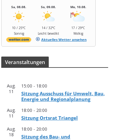
Sa, 08.08.
So, 09.08.
Mo, 10.08.
10 / 25°C
14 / 32°C
17 / 29°C
Sonnig
Leicht bewölkt
Wolkig
Aktuelles Wetter ansehen
Ver­an­stal­tun­gen
Aug.
15:00
-
18:00
11
Sit­zung Aus­schuss für Umwelt, Bau,
Ener­gie und Regionalplanung
Aug.
18:00
-
20:00
11
Sit­zung Orts­rat Triangel
Aug.
18:00
-
20:00
18
Sit­zung des Bau- und