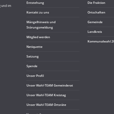
Ent­ste­hung
Die Frak­tion
g und im
Kon­takt zu uns
Ort­schaf­ten
Män­gel­hin­weis und
Gemeinde
Störungsmeldung
Land­kreis
Mit­glied werden
Kom­mu­nal­wahl 
Neti­quette
Sat­zung
Spende
Unser Pro­fil
Unser Wahl-TEAM Gemeinderat
Unser Wahl-TEAM Kreistag
Unser Wahl-TEAM Ortsräte