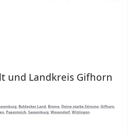
t und Land­kreis Gif­horn
assenburg
,
Boldecker Land
,
Brome
,
Deine starke Stimme
,
Gifhorn
,
en
,
Papenteich
,
Sassenburg
,
Wesendorf
,
Wittingen