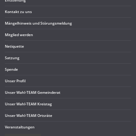
Ent­ste­hung
Kon­takt zu uns
Män­gel­hin­weis und Störungsmeldung
Mit­glied werden
Neti­quette
Sat­zung
Spende
Unser Pro­fil
Unser Wahl-TEAM Gemeinderat
Unser Wahl-TEAM Kreistag
Unser Wahl-TEAM Ortsräte
Ver­an­stal­tun­gen