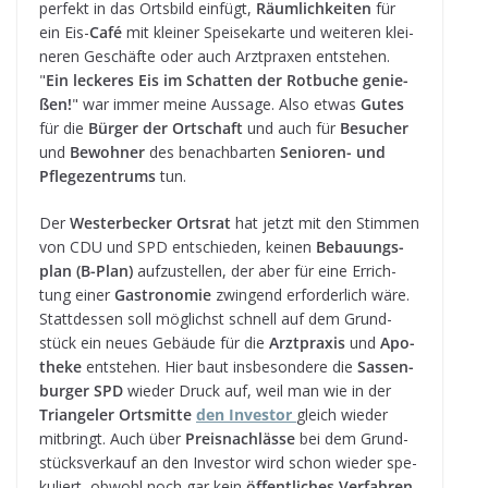
per­fekt in das Orts­bild ein­fügt,
Räum­lich­kei­ten
für
ein Eis-
Café
mit klei­ner Spei­se­karte und wei­te­ren klei­
ne­ren Geschäfte oder auch Arzt­pra­xen ent­ste­hen.
"
Ein lecke­res Eis im Schat­ten der Rot­bu­che genie­
ßen!
" war immer meine Aus­sage. Also etwas
Gutes
für die
Bür­ger der Ort­schaft
und auch für
Besu­cher
und
Bewoh­ner
des benach­bar­ten
Senio­ren- und
Pfle­ge­zen­trums
tun.
Der
Wes­ter­be­cker Orts­rat
hat jetzt mit den Stim­men
von CDU und SPD ent­schie­den, kei­nen
Bebau­ungs­
plan (B-Plan)
auf­zu­stel­len, der aber für eine Errich­
tung einer
Gas­tro­no­mie
zwin­gend erfor­der­lich wäre.
Statt­des­sen soll mög­lichst schnell auf dem Grund­
stück ein neues Gebäude für die
Arzt­pra­xis
und
Apo­
theke
ent­ste­hen. Hier baut ins­be­son­dere die
Sas­sen­
bur­ger SPD
wie­der Druck auf, weil man wie in der
Tri­an­ge­ler Orts­mitte
den Inves­tor
gleich wie­der
mit­bringt. Auch über
Preis­nach­lässe
bei dem Grund­
stücks­ver­kauf an den Inves­tor wird schon wie­der spe­
ku­liert, obwohl noch gar kein
öffent­li­ches Ver­fah­ren