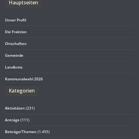
Haupt­sei­ten
Unser Pro­fil
Die Frak­tion
Ort­schaf­ten
Gemeinde
Land­kreis
Kom­mu­nal­wahl 2026
Kate­go­rien
Aktivitäten
(231)
Anträge
(111)
Beiträge/Themen
(1.455)