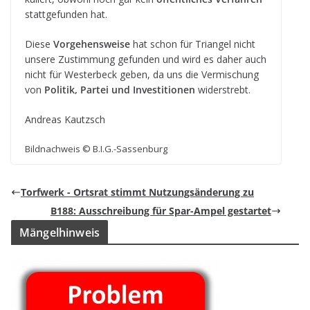
statt­ge­fun­den hat.
Diese
Vor­ge­hens­weise
hat schon für Tri­an­gel nicht
unsere Zustim­mung gefun­den und wird es daher auch
nicht für Wes­ter­beck geben, da uns die Ver­mi­schung
von
Poli­tik, Par­tei und Inves­ti­tio­nen
widerstrebt.
Andreas Kau­t­zsch
Bild­nach­weis © B.I.G.-Sassenburg
Torf­werk - Orts­rat stimmt Nut­zungs­än­de­rung zu
B188: Aus­schrei­bung für Spar-Ampel gestartet
Män­gel­hin­weis