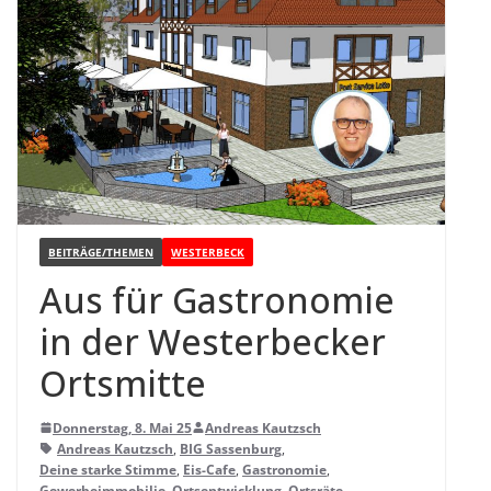
BEITRÄGE/THEMEN
WESTERBECK
Aus für Gas­tro­no­mie
in der Wes­ter­be­cker
Ortsmitte
Donnerstag, 8. Mai 25
Andreas Kautzsch
Andreas Kautzsch
,
BIG Sassenburg
,
Deine starke Stimme
,
Eis-Cafe
,
Gastronomie
,
Gewerbeimmobilie
,
Ortsentwicklung
,
Ortsräte
,