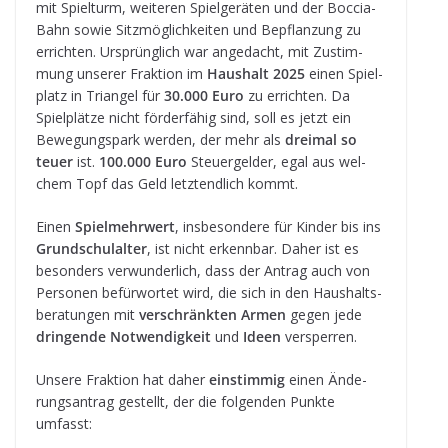
mit Spiel­turm, wei­te­ren Spiel­ge­rä­ten und der Boc­cia-
Bahn sowie Sitz­mög­lich­kei­ten und Bepflan­zung zu
errich­ten. Ursprüng­lich war ange­dacht, mit Zustim­
mung unse­rer Frak­tion im
Haus­halt 2025
einen Spiel­
platz in Tri­an­gel für
30.000 Euro
zu errich­ten. Da
Spiel­plätze nicht för­der­fä­hig sind, soll es jetzt ein
Bewe­gungs­park wer­den, der mehr als
drei­mal so
teuer
ist.
100.000 Euro
Steu­er­gel­der, egal aus wel­
chem Topf das Geld letzt­end­lich kommt.
Einen
Spiel­mehr­wert
, ins­be­son­dere für Kin­der bis ins
Grund­schul­al­ter
, ist nicht erkenn­bar. Daher ist es
beson­ders ver­wun­der­lich, dass der Antrag auch von
Per­so­nen befür­wor­tet wird, die sich in den Haus­halts­
be­ra­tun­gen mit
ver­schränk­ten Armen
gegen jede
drin­gende Not­wen­dig­keit
und
Ideen
versperren.
Unsere Frak­tion hat daher
ein­stim­mig
einen Ände­
rungs­an­trag gestellt, der die fol­gen­den Punkte
umfasst: