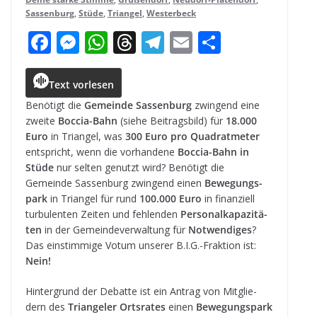
Sassenburg
,
Stüde
,
Triangel
,
Westerbeck
F
M
W
T
T
E
T
a
e
h
h
el
m
ei
c
ss
a
r
e
ai
le
Text vorlesen
e
e
ts
e
g
l
n
Benö­tigt die
Gemeinde Sas­sen­burg
zwin­gend eine
zweite
Boc­cia-Bahn
(siehe Bei­trags­bild) für
18.000
b
n
A
a
r
Euro
in Tri­an­gel, was
300 Euro pro Qua­drat­me­ter
o
g
p
d
a
ent­spricht, wenn die vor­han­dene
Boc­cia-Bahn in
Stüde
nur sel­ten genutzt wird? Benö­tigt die
o
e
p
s
m
Gemeinde Sas­sen­burg zwin­gend einen
Bewe­gungs­
k
r
park
in Tri­an­gel für rund
100.000 Euro
in finan­zi­ell
tur­bu­len­ten Zei­ten und feh­len­den
Per­so­nal­ka­pa­zi­tä­
ten
in der Gemein­de­ver­wal­tung für
Not­wen­di­ges
?
Das ein­stim­mige Votum unse­rer B.I.G.-Fraktion ist:
Nein!
Hin­ter­grund der Debatte ist ein Antrag von Mit­glie­
dern des
Tri­an­ge­ler Orts­ra­tes
einen
Bewe­gungs­park