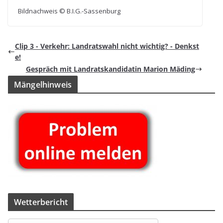
Bild­nach­weis © B.I.G.-Sassenburg
Clip 3 - Ver­kehr: Land­rats­wahl nicht wich­tig? - Denkst
e!
Gespräch mit Land­rats­kan­di­da­tin Marion Mäding
Män­gel­hin­weis
Wet­ter­be­richt