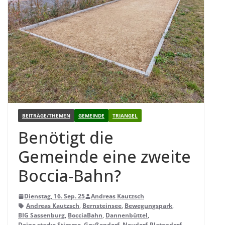
BEITRÄGE/THEMEN
GEMEINDE
TRIANGEL
Benö­tigt die
Gemeinde eine zweite
Boccia-Bahn?
Dienstag, 16. Sep. 25
Andreas Kautzsch
Andreas Kautzsch
,
Bernsteinsee
,
Bewegungspark
,
BIG Sassenburg
,
BocciaBahn
,
Dannenbüttel
,
Deine starke Stimme
,
Grußendorf
,
Neudorf-Platendorf
,