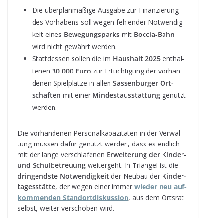
Die über­plan­mä­ßige Aus­gabe zur Finan­zie­rung
des Vor­ha­bens soll wegen feh­len­der Not­wen­dig­
keit eines
Bewe­gungs­parks
mit
Boc­cia-Bahn
wird nicht gewährt werden.
Statt­des­sen sol­len die im
Haus­halt 2025
ent­hal­
te­nen
30.000 Euro
zur Ertüch­ti­gung der vor­han­
de­nen Spiel­plätze in allen
Sas­sen­bur­ger Ort­
schaf­ten
mit einer
Min­dest­aus­stat­tung
genutzt
werden.
Die vor­han­de­nen Per­so­nal­ka­pa­zi­tä­ten in der Ver­wal­
tung müs­sen dafür genutzt wer­den, dass es end­lich
mit der lange ver­schla­fe­nen
Erwei­te­rung der Kin­der-
und Schul­be­treu­ung
wei­ter­geht. In Tri­an­gel ist die
drin­gendste Not­wen­dig­keit
der Neu­bau der
Kin­der­
ta­ges­stätte
, der wegen einer immer
wie­der neu auf­
kom­men­den Stand­ort­dis­kus­sion
, aus dem Orts­rat
selbst, wei­ter ver­scho­ben wird.