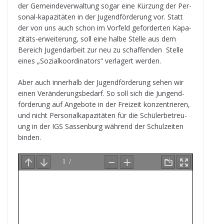
der Gemein­de­ver­wal­tung sogar eine Kür­zung der Per­
so­nal-kapa­zi­tä­ten in der Jugend­för­de­rung vor. Statt
der von uns auch schon im Vor­feld gefor­der­ten Kapa­
zi­täts-erwei­te­rung, soll eine halbe Stelle aus dem
Bereich Jugend­ar­beit zur neu zu schaf­fen­den Stelle
eines „Sozi­al­ko­or­di­na­tors“ ver­la­gert werden.
Aber auch inner­halb der Jugend­för­de­rung sehen wir
einen Ver­än­de­rungs­be­darf. So soll sich die Jun­gend-
för­de­rung auf Ange­bote in der Frei­zeit kon­zen­trie­ren,
und nicht Per­so­nal­ka­pa­zi­tä­ten für die Schü­ler­be­treu­
ung in der IGS Sas­sen­burg wäh­rend der Schul­zei­ten
binden.