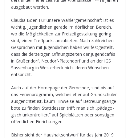
ders in der Feri­en­zeit für die Alters­klasse 14-18 Jah­ren
aus­ge­baut werden.
Clau­dia Böer: Für unsere Wäh­ler­ge­mein­schaft ist es
wich­tig, Jugend­li­chen gerade im dörf­li­chen Bereich,
wo die Mög­lich­kei­ten zur Frei­zeit­ge­stal­tung gering
sind, einen Treff­punkt anzu­bie­ten. Nach zahl­rei­chen
Gesprä­chen mit Jugend­li­chen haben wir fest­ge­stellt,
dass die der­zei­ti­gen Öff­nungs­zei­ten der Jugend­ca­fés
in Gru­ßen­dorf, Neu­dorf-Pla­ten­dorf und an der IGS
Sas­sen­burg in Wes­ter­beck nicht deren Wün­schen
entspricht.
Auch auf der Home­page der Gemeinde, sind bis auf
das Feri­en­pro­gramm, wel­ches eher auf Grund­schü­ler
aus­ge­rich­tet ist, kaum Hin­weise auf Betreu­ungs­an­ge­
bote zu fin­den. Statt­des­sen trifft man sich „päd­ago­
gisch unkon­trol­liert“ auf Spiel­plät­zen oder sons­ti­gen
öffent­li­chen Einrichtungen.
Bis­her sieht der Haus­halts­ent­wurf für das Jahr 2019