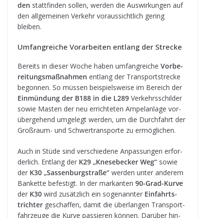
den
statt­fin­den sol­len, wer­den die Aus­wir­kun­gen auf
den all­ge­mei­nen Ver­kehr vor­aus­sicht­lich gering
bleiben.
Umfang­rei­che Vor­ar­bei­ten ent­lang der Strecke
Bereits in die­ser Woche haben umfang­rei­che
Vor­be­
rei­tungs­maß­nah­men
ent­lang der Trans­port­stre­cke
begon­nen. So müs­sen bei­spiels­weise im Bereich der
Ein­mün­dung der B188 in die L289
Ver­kehrs­schil­der
sowie Mas­ten der neu errich­te­ten Ampel­an­lage vor­
über­ge­hend umge­legt wer­den, um die Durch­fahrt der
Groß­raum- und Schwer­trans­porte zu ermöglichen.
Auch in Stüde sind ver­schie­dene Anpas­sun­gen erfor­
der­lich. Ent­lang der
K29 „Kne­se­be­cker Weg“
sowie
der
K30 „Sas­sen­burg­straße“
wer­den unter ande­rem
Ban­kette befes­tigt. In der mar­kan­ten
90-Grad-Kurve
der
K30
wird zusätz­lich ein soge­nann­ter
Ein­fahrt­s­
trich­ter
geschaf­fen, damit die über­lan­gen Trans­port­
fahr­zeuge die Kurve pas­sie­ren kön­nen. Dar­über hin­