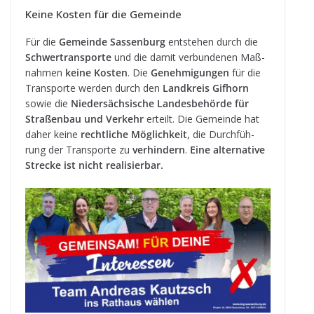
Keine Kos­ten für die Gemeinde
Für die
Gemeinde Sas­sen­burg
ent­ste­hen durch die
Schwer­trans­porte
und die damit ver­bun­de­nen Maß­
nah­men
keine Kos­ten
. Die
Geneh­mi­gun­gen
für die
Trans­porte wer­den durch den
Land­kreis Gif­horn
sowie die
Nie­der­säch­si­sche Lan­des­be­hörde für
Stra­ßen­bau und Ver­kehr
erteilt. Die Gemeinde hat
daher keine
recht­li­che Mög­lich­keit
, die Durch­füh­
rung der Trans­porte zu
ver­hin­dern
.
Eine alter­na­tive
Stre­cke ist nicht realisierbar.