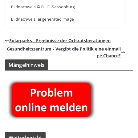
Bild­nach­weis © B.I.G.-Sassenburg
Bild­nach­weis: ai gene­ra­ted image
Solar­parks - Ergeb­nisse der Ortsratsberatungen
Gesund­heits­zen­trum - Ver­gibt die Poli­tik eine ein­ma­li
ge Chance?
Män­gel­hin­weis
Wet­ter­be­richt