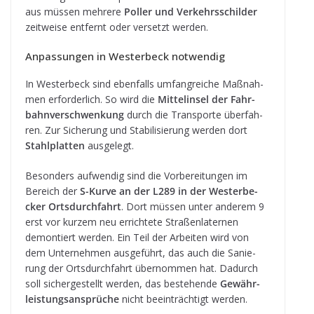
aus müs­sen meh­rere
Pol­ler und Ver­kehrs­schil­der
zeit­weise ent­fernt oder ver­setzt werden.
Anpas­sun­gen in Wes­ter­beck notwendig
In Wes­ter­beck sind eben­falls umfang­rei­che Maß­nah­
men erfor­der­lich. So wird die
Mit­tel­in­sel der Fahr­
bahn­ver­schwen­kung
durch die Trans­porte über­fah­
ren. Zur Siche­rung und Sta­bi­li­sie­rung wer­den dort
Stahl­plat­ten
ausgelegt.
Beson­ders auf­wen­dig sind die Vor­be­rei­tun­gen im
Bereich der
S-Kurve an der L289 in der Wes­ter­be­
cker Orts­durch­fahrt
. Dort müs­sen unter ande­rem 9
erst vor kur­zem neu errich­tete Stra­ßen­la­ter­nen
demon­tiert wer­den. Ein Teil der Arbei­ten wird von
dem Unter­neh­men aus­ge­führt, das auch die Sanie­
rung der Orts­durch­fahrt über­nom­men hat. Dadurch
soll sicher­ge­stellt wer­den, das bestehende
Gewähr­
leis­tungs­an­sprü­che
nicht beein­träch­tigt werden.