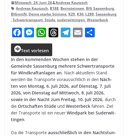
Mittwoch, 24. Juni 26
Andreas Kautzsch
Andreas Kautzsch
,
B188
,
Bernsteinsee
,
BIG Sassenburg
,
BIGmitN
,
Deine starke Stimme
,
K29
,
K30
,
L289
,
Sassenburg
,
Schwertransport
,
Stüde
,
suderwittingen
,
Westerbeck
F
M
W
T
T
E
T
a
e
h
h
el
m
ei
c
ss
a
r
e
ai
le
Text vorlesen
e
e
ts
e
g
l
n
In den kom­men­den Wochen ste­hen in der
Gemeinde Sas­sen­burg meh­rere Schwer­trans­porte
b
n
A
a
r
für Wind­kraft­an­la­gen an.
Nach aktu­el­lem Stand
o
g
p
d
a
wer­den die Trans­porte vor­aus­sicht­lich in den
Näch­
ten von Mon­tag, 6. Juli 2026, auf Diens­tag, 7. Juli
o
e
p
s
m
2026, von Diens­tag auf Mitt­woch, 8. Juli 2026,
k
r
sowie in der Nacht zum Frei­tag, 10. Juli 2026
, durch
die
Ort­schaf­ten Stüde
und
Wes­ter­beck
fah­ren. Ziel
der Trans­porte ist ein neuer
Wind­park bei Suder­wit­
tin­gen
.
Da die Trans­porte
aus­schließ­lich in den Nacht­stun­