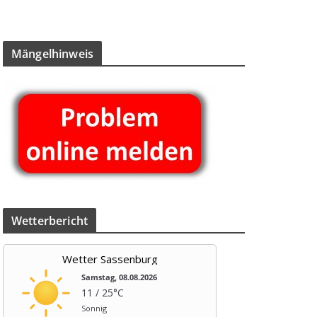
Män­gel­hin­weis
Wet­ter­be­richt
Wetter Sassenburg
Samstag, 08.08.2026
11 / 25°C
Sonnig