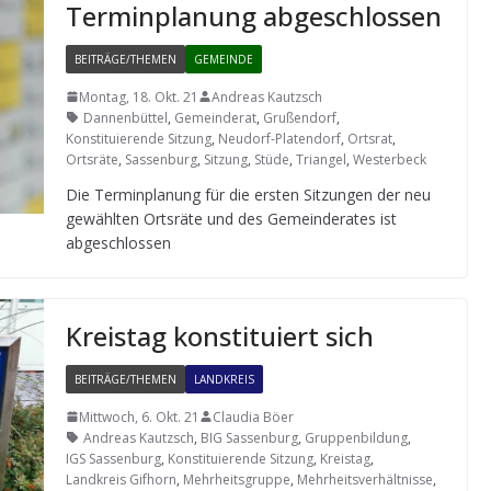
Ter­min­pla­nung abgeschlossen
BEITRÄGE/THEMEN
GEMEINDE
Montag, 18. Okt. 21
Andreas Kautzsch
Dannenbüttel
,
Gemeinderat
,
Grußendorf
,
Konstituierende Sitzung
,
Neudorf-Platendorf
,
Ortsrat
,
Ortsräte
,
Sassenburg
,
Sitzung
,
Stüde
,
Triangel
,
Westerbeck
Die Ter­min­pla­nung für die ers­ten Sit­zun­gen der neu
gewähl­ten Orts­räte und des Gemein­de­ra­tes ist
abgeschlossen
Kreis­tag kon­sti­tu­iert sich
BEITRÄGE/THEMEN
LANDKREIS
Mittwoch, 6. Okt. 21
Claudia Böer
Andreas Kautzsch
,
BIG Sassenburg
,
Gruppenbildung
,
IGS Sassenburg
,
Konstituierende Sitzung
,
Kreistag
,
Landkreis Gifhorn
,
Mehrheitsgruppe
,
Mehrheitsverhältnisse
,