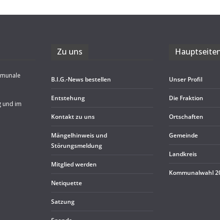
Zu uns
Haupt­sei­te
mmunale
B.I.G.-News bestel­len
Unser Pro­fil
Ent­ste­hung
Die Frak­tion
g und im
Kon­takt zu uns
Ort­schaf­ten
Män­gel­hin­weis und
Gemeinde
Störungsmeldung
Land­kreis
Mit­glied werden
Kom­mu­nal­wahl 
Neti­quette
Sat­zung