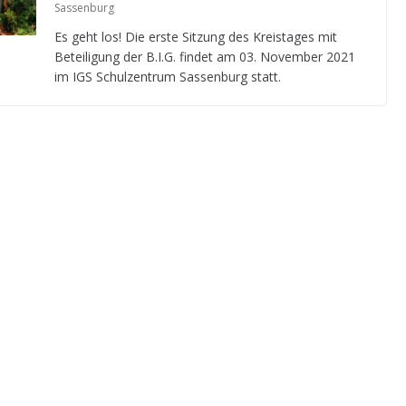
Sassenburg
Es geht los! Die erste Sit­zung des Kreis­ta­ges mit
Betei­li­gung der B.I.G. fin­det am 03. Novem­ber 2021
im IGS Schul­zen­trum Sas­sen­burg statt.