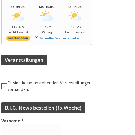
So, 09.08.
Mo, 10.08.
Di, 11.08.
14 / 32°C
18 / 27°C
14 / 22°C
Leicht bewölkt
Wolkig
Leicht bewölkt
Aktuelles Wetter ansehen
Ver­an­stal­tun­gen
Es sind keine anstehenden Veranstaltungen
H
vorhanden.
i
n
B.I.G.-News bestel­len (1x Woche)
w
e
Vorname
*
i
s