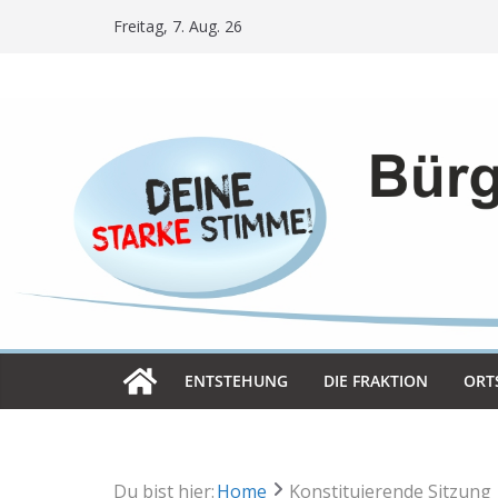
Skip
Freitag, 7. Aug. 26
to
content
ENT­STE­HUNG
DIE FRAK­TION
ORT­
Du bist hier:
Home
Konstituierende Sitzung