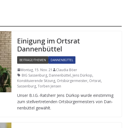
Eini­gung im Orts­rat
Dannenbüttel
BEITRÄGE/THEMEN
DANNENBÜTTEL
Montag, 15. Nov. 21
Claudia Böer
BIG Sassenburg
,
Dannenbüttel
,
Jens Dürkop
,
Konstituierende Sitzung
,
Ortsbürgermeister
,
Ortsrat
,
Sassenburg
,
Torben Jensen
Unser B.I.G.-Ratsherr Jens Dürkop wurde ein­stim­mig
zum stell­ver­tre­ten­den Orts­bür­ger­meis­ters von Dan­
nen­büt­tel gewählt.