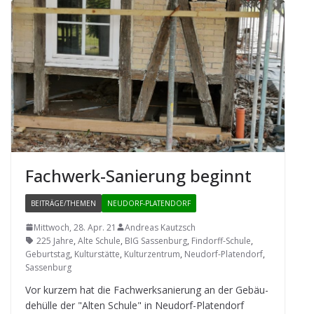
Fach­werk-Sanie­rung beginnt
BEITRÄGE/THEMEN
NEUDORF-PLATENDORF
Mittwoch, 28. Apr. 21
Andreas Kautzsch
225 Jahre
,
Alte Schule
,
BIG Sassenburg
,
Findorff-Schule
,
Geburtstag
,
Kulturstätte
,
Kulturzentrum
,
Neudorf-Platendorf
,
Sassenburg
Vor kur­zem hat die Fach­werk­sa­nie­rung an der Gebäu­
de­hülle der "Alten Schule" in Neu­dorf-Pla­ten­dorf