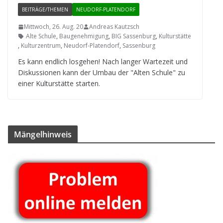
BEITRÄGE/THEMEN
NEUDORF-PLATENDORF
Mittwoch, 26. Aug. 20
Andreas Kautzsch
Alte Schule
,
Baugenehmigung
,
BIG Sassenburg
,
Kulturstätte
,
Kulturzentrum
,
Neudorf-Platendorf
,
Sassenburg
Es kann end­lich los­ge­hen! Nach lan­ger War­te­zeit und
Dis­kus­sio­nen kann der Umbau der "Alten Schule" zu
einer Kul­tur­stätte starten.
Män­gel­hin­weis