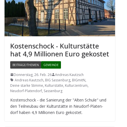
Kos­ten­schock - Kul­tur­stätte
hat 4,9 Mil­lio­nen Euro gekostet
BEITRÄGE/THEMEN
GEMEINDE
Donnerstag, 26. Feb. 26
Andreas Kautzsch
Andreas Kautzsch
,
BIG Sassenburg
,
BIGmitN
,
Deine starke Stimme
,
Kulturstätte
,
Kulturzentrum
,
Neudorf-Platendorf
,
Sassenburg
Kos­ten­schock - die Sanie­rung der "Alten Schule" und
den Teil­neu­bau der Kul­tur­stätte in Neu­dorf-Pla­ten­
dorf haben 4,9 Mil­lio­nen Euro gekostet.