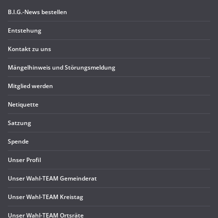
B.I.G.-News bestel­len
Ent­ste­hung
Kon­takt zu uns
Män­gel­hin­weis und Störungsmeldung
Mit­glied werden
Neti­quette
Sat­zung
Spende
Unser Pro­fil
Unser Wahl-TEAM Gemeinderat
Unser Wahl-TEAM Kreistag
Unser Wahl-TEAM Ortsräte