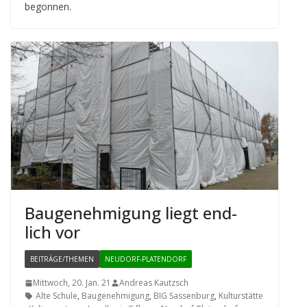
begonnen.
Bau­ge­neh­mi­gung liegt end­
lich vor
BEITRÄGE/THEMEN
NEUDORF-PLATENDORF
Mittwoch, 20. Jan. 21
Andreas Kautzsch
Alte Schule
,
Baugenehmigung
,
BIG Sassenburg
,
Kulturstätte