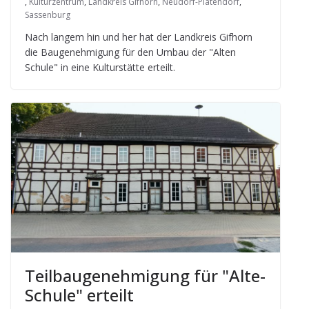
,
Kulturzentrum
,
Landkreis Gifhorn
,
Neudorf-Platendorf
,
Sassenburg
Nach lan­gem hin und her hat der Land­kreis Gif­horn
die Bau­ge­neh­mi­gung für den Umbau der "Alten
Schule" in eine Kul­tur­stätte erteilt.
Teil­bau­ge­neh­mi­gung für "Alte-
Schule" erteilt