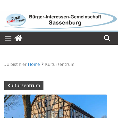
Skip
to
content
Du bist hier:
Home
Kulturzentrum
Kulturzentrum