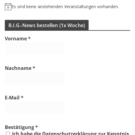
Es sind keine anstehenden Veranstaltungen vorhanden.
H
i
n
B.I.G.-News bestel­len (1x Woche)
w
e
Vorname
*
i
s
Nachname
*
E-Mail
*
Bestätigung
*
Ich habe die Datenschutzerklärung zur Kenntnis