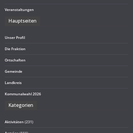
Ver­an­stal­tun­gen
Haupt­sei­ten
Unser Pro­fil
Die Frak­tion
Ort­schaf­ten
Gemeinde
Land­kreis
Kom­mu­nal­wahl 2026
Kate­go­rien
Aktivitäten
(231)