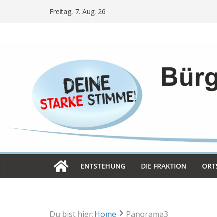
Skip
Freitag, 7. Aug. 26
to
content
ENT­STE­HUNG
DIE FRAK­TION
ORT­
Du bist hier:
Home
Panorama3