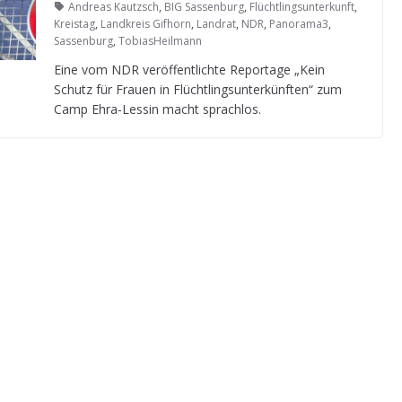
Andreas Kautzsch
,
BIG Sassenburg
,
Flüchtlingsunterkunft
,
Kreistag
,
Landkreis Gifhorn
,
Landrat
,
NDR
,
Panorama3
,
Sassenburg
,
TobiasHeilmann
Eine vom NDR ver­öf­fent­lichte Repor­tage „Kein
Schutz für Frauen in Flücht­lings­un­ter­künf­ten“ zum
Camp Ehra-Les­sin macht sprachlos.