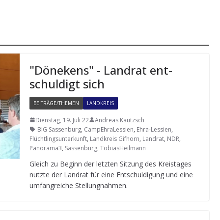
"Döne­kens" - Land­rat ent­
schul­digt sich
BEITRÄGE/THEMEN
LANDKREIS
Dienstag, 19. Juli 22
Andreas Kautzsch
BIG Sassenburg
,
CampEhraLessien
,
Ehra-Lessien
,
Flüchtlingsunterkunft
,
Landkreis Gifhorn
,
Landrat
,
NDR
,
Panorama3
,
Sassenburg
,
TobiasHeilmann
Gleich zu Beginn der letz­ten Sit­zung des Kreis­ta­ges
nutzte der Land­rat für eine Ent­schul­di­gung und eine
umfang­rei­che Stellungnahmen.