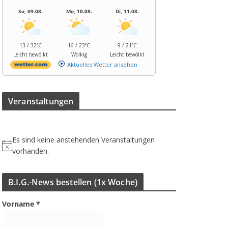
So, 09.08.
Mo, 10.08.
Di, 11.08.
13 / 32°C
16 / 23°C
9 / 21°C
Leicht bewölkt
Wolkig
Leicht bewölkt
Aktuelles Wetter ansehen
Ver­an­stal­tun­gen
Es sind keine anstehenden Veranstaltungen
H
vorhanden.
i
n
B.I.G.-News bestel­len (1x Woche)
w
e
Vorname
*
i
s