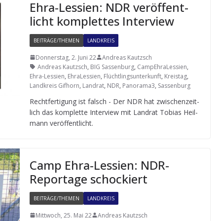
Ehra-Les­sien: NDR ver­öf­fent­
licht kom­plet­tes Interview
BEITRÄGE/THEMEN
LANDKREIS
Donnerstag, 2. Juni 22
Andreas Kautzsch
Andreas Kautzsch
,
BIG Sassenburg
,
CampEhraLessien
,
Ehra-Lessien
,
EhraLessien
,
Flüchtlingsunterkunft
,
Kreistag
,
Landkreis Gifhorn
,
Landrat
,
NDR
,
Panorama3
,
Sassenburg
Recht­fer­ti­gung ist falsch - Der NDR hat zwi­schen­zeit­
lich das kom­plette Inter­view mit Land­rat Tobias Heil­
mann veröffentlicht.
Camp Ehra-Les­sien: NDR-
Repor­tage schockiert
BEITRÄGE/THEMEN
LANDKREIS
Mittwoch, 25. Mai 22
Andreas Kautzsch