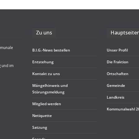
Zu uns
Haupt­sei­te
mmunale
B.I.G.-News bestel­len
Unser Pro­fil
Ent­ste­hung
Die Frak­tion
g und im
Kon­takt zu uns
Ort­schaf­ten
Män­gel­hin­weis und
Gemeinde
Störungsmeldung
Land­kreis
Mit­glied werden
Kom­mu­nal­wahl 
Neti­quette
Sat­zung