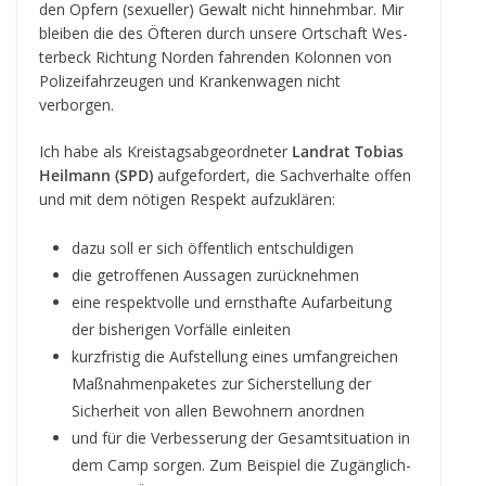
den Opfern (sexu­el­ler) Gewalt nicht hin­nehm­bar. Mir
blei­ben die des Öfte­ren durch unsere Ort­schaft Wes­
ter­beck Rich­tung Nor­den fah­ren­den Kolon­nen von
Poli­zei­fahr­zeu­gen und Kran­ken­wa­gen nicht
verborgen.
Ich habe als Kreis­tags­ab­ge­ord­ne­ter
Land­rat Tobias
Heil­mann (SPD)
auf­ge­for­dert, die Sach­ver­halte offen
und mit dem nöti­gen Respekt aufzuklären:
dazu soll er sich öffent­lich entschuldigen
die getrof­fe­nen Aus­sa­gen zurücknehmen
eine respekt­volle und ernst­hafte Auf­ar­bei­tung
der bis­he­ri­gen Vor­fälle einleiten
kurz­fris­tig die Auf­stel­lung eines umfang­rei­chen
Maß­nah­men­pa­ke­tes zur Sicher­stel­lung der
Sicher­heit von allen Bewoh­nern anordnen
und für die Ver­bes­se­rung der Gesamt­si­tua­tion in
dem Camp sor­gen. Zum Bei­spiel die Zugäng­lich­