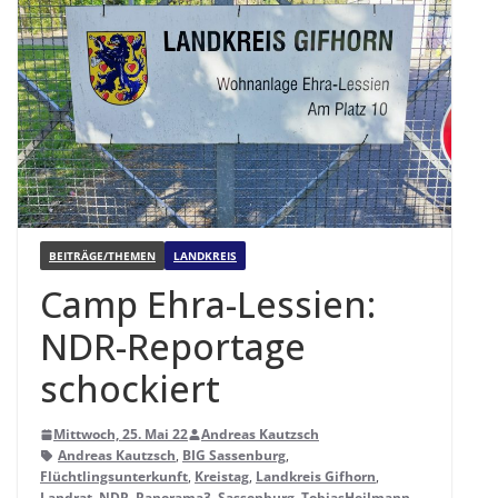
BEITRÄGE/THEMEN
LANDKREIS
Camp Ehra-Les­sien:
NDR-Repor­tage
schockiert
Mittwoch, 25. Mai 22
Andreas Kautzsch
Andreas Kautzsch
,
BIG Sassenburg
,
Flüchtlingsunterkunft
,
Kreistag
,
Landkreis Gifhorn
,
Landrat
,
NDR
,
Panorama3
,
Sassenburg
,
TobiasHeilmann