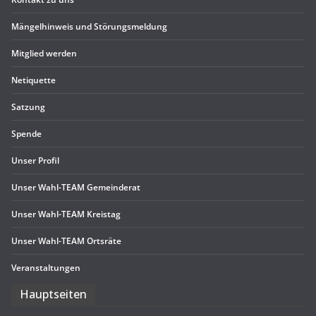
Män­gel­hin­weis und Störungsmeldung
Mit­glied werden
Neti­quette
Sat­zung
Spende
Unser Pro­fil
Unser Wahl-TEAM Gemeinderat
Unser Wahl-TEAM Kreistag
Unser Wahl-TEAM Ortsräte
Ver­an­stal­tun­gen
Haupt­sei­ten