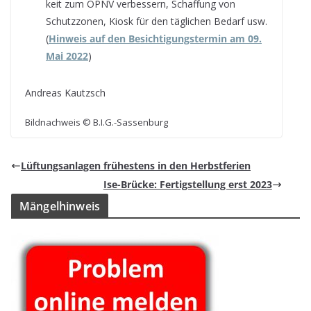
keit zum ÖPNV ver­bes­sern, Schaf­fung von
Schutz­zo­nen, Kiosk für den täg­li­chen Bedarf usw.
(
Hin­weis auf den Besich­ti­gungs­ter­min am 09.
Mai 2022
)
Andreas Kau­t­zsch
Bild­nach­weis © B.I.G.-Sassenburg
Lüf­tungs­an­la­gen frü­hes­tens in den Herbstferien
Ise-Brü­cke: Fer­tig­stel­lung erst 2023
Män­gel­hin­weis