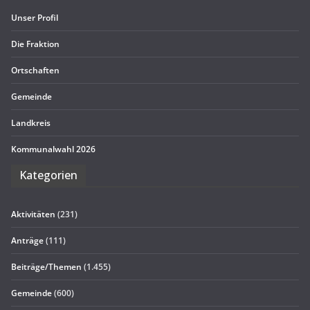
Unser Pro­fil
Die Frak­tion
Ort­schaf­ten
Gemeinde
Land­kreis
Kom­mu­nal­wahl 2026
Kate­go­rien
Aktivitäten
(231)
Anträge
(111)
Beiträge/Themen
(1.455)
Gemeinde
(600)