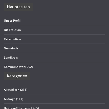
Haupt­sei­ten
Unser Pro­fil
Die Frak­tion
Ort­schaf­ten
Gemeinde
Land­kreis
Kom­mu­nal­wahl 2026
Kate­go­rien
Aktivitäten
(231)
Anträge
(111)
Beiträge/Themen
(1.455)