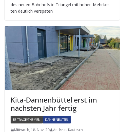
des neuen Bahn­hofs in Tri­an­gel mit hohen Mehr­kos­
ten deut­lich verspäten.
Kita-Dan­nen­büt­tel erst im
nächs­ten Jahr fertig
BEITRÄGE/THEMEN
DANNENBÜTTEL
Mittwoch, 18. Nov. 20
Andreas Kautzsch