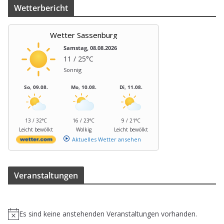
Wet­ter­be­richt
Wetter Sassenburg
Samstag, 08.08.2026
11 / 25°C
Sonnig
So, 09.08.
Mo, 10.08.
Di, 11.08.
13 / 32°C
16 / 23°C
9 / 21°C
Leicht bewölkt
Wolkig
Leicht bewölkt
Aktuelles Wetter ansehen
Ver­an­stal­tun­gen
Es sind keine anstehenden Veranstaltungen vorhanden.
H