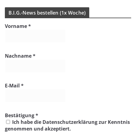
i
n
B.I.G.-News bestel­len (1x Woche)
w
e
Vorname
*
i
s
Nachname
*
E-Mail
*
Bestätigung
*
Ich habe die Datenschutzerklärung zur Kenntnis
genommen und akzeptiert.