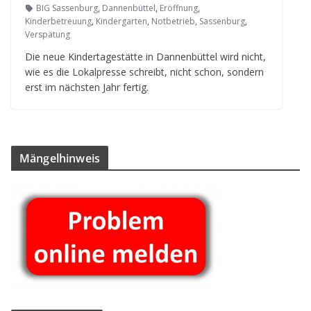
BIG Sassenburg
,
Dannenbüttel
,
Eröffnung
,
Kinderbetreuung
,
Kindergarten
,
Notbetrieb
,
Sassenburg
,
Verspätung
Die neue Kin­der­ta­ge­stätte in Dan­nen­büt­tel wird nicht,
wie es die Lokal­presse schreibt, nicht schon, son­dern
erst im nächs­ten Jahr fertig.
Män­gel­hin­weis