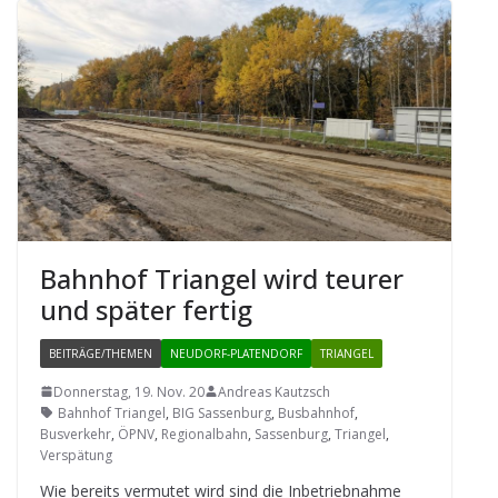
Bahn­hof Tri­an­gel wird teu­rer
und spä­ter fertig
BEITRÄGE/THEMEN
NEUDORF-PLATENDORF
TRIANGEL
Donnerstag, 19. Nov. 20
Andreas Kautzsch
Bahnhof Triangel
,
BIG Sassenburg
,
Busbahnhof
,
Busverkehr
,
ÖPNV
,
Regionalbahn
,
Sassenburg
,
Triangel
,
Verspätung
Wie bereits ver­mu­tet wird sind die Inbe­trieb­nahme