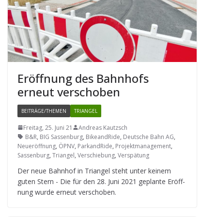
Eröff­nung des Bahn­hofs
erneut verschoben
BEITRÄGE/THEMEN
TRIANGEL
Freitag, 25. Juni 21
Andreas Kautzsch
B&R
,
BIG Sassenburg
,
BikeandRide
,
Deutsche Bahn AG
,
Neueröffnung
,
ÖPNV
,
ParkandRide
,
Projektmanagement
,
Sassenburg
,
Triangel
,
Verschiebung
,
Verspätung
Der neue Bahn­hof in Tri­an­gel steht unter kei­nem
guten Stern - Die für den 28. Juni 2021 geplante Eröff­
nung wurde erneut verschoben.