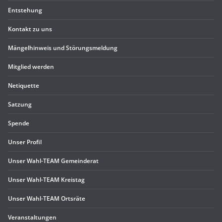
Ent­ste­hung
Kon­takt zu uns
Män­gel­hin­weis und Störungsmeldung
Mit­glied werden
Neti­quette
Sat­zung
Spende
Unser Pro­fil
Unser Wahl-TEAM Gemeinderat
Unser Wahl-TEAM Kreistag
Unser Wahl-TEAM Ortsräte
Ver­an­stal­tun­gen