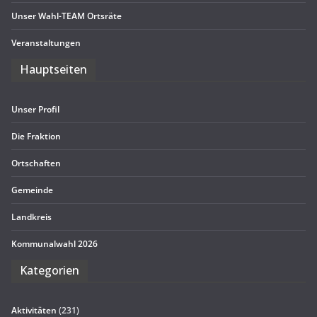
Unser Wahl-TEAM Ortsräte
Ver­an­stal­tun­gen
Haupt­sei­ten
Unser Pro­fil
Die Frak­tion
Ort­schaf­ten
Gemeinde
Land­kreis
Kom­mu­nal­wahl 2026
Kate­go­rien
Aktivitäten
(231)