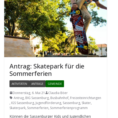
Antrag: Skate­park für die
Sommerferien
AKTIVITÄTEN
ANTRÄGE
GEMEINDE
Donnerstag, 6. Mai 21
Claudia Böer
Antrag
,
BIG Sassenburg
,
Busbahnhof
,
Freizeiteinrichtungen
,
IGS Sassenburg
,
Jugendförderung
,
Sassenburg
,
Skater
,
Skaterpark
,
Sommerferien
,
Sommerferienprogramm
Kön­nen die Sas­sen­bur­ger Kids und Jugend­li­chen