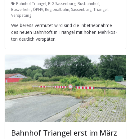
Bahnhof Triangel
,
BIG Sassenburg
,
Busbahnhof
,
Busverkehr
,
ÖPNV
,
Regionalbahn
,
Sassenburg
,
Triangel
,
Verspätung
Wie bereits ver­mu­tet wird sind die Inbe­trieb­nahme
des neuen Bahn­hofs in Tri­an­gel mit hohen Mehr­kos­
ten deut­lich verspäten.
Bahn­hof Tri­an­gel erst im März