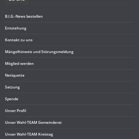
B.I.G.-News bestel­len
Ent­ste­hung
Kon­takt zu uns
Män­gel­hin­weis und Störungsmeldung
Mit­glied werden
Neti­quette
Sat­zung
Spende
Unser Pro­fil
Unser Wahl-TEAM Gemeinderat
Unser Wahl-TEAM Kreistag