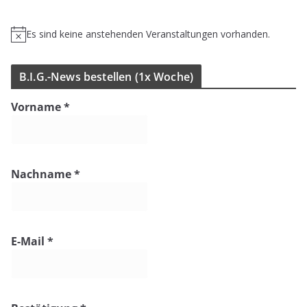
Es sind keine anstehenden Veranstaltungen vorhanden.
H
i
n
B.I.G.-News bestel­len (1x Woche)
w
e
Vorname
*
i
s
Nachname
*
E-Mail
*