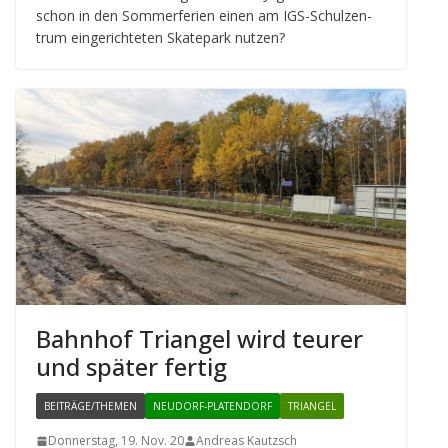
schon in den Som­mer­fe­rien einen am IGS-Schul­zen­
trum ein­ge­rich­te­ten Skate­park nutzen?
Bahn­hof Tri­an­gel wird teu­rer
und spä­ter fertig
BEITRÄGE/THEMEN
NEUDORF-PLATENDORF
TRIANGEL
Donnerstag, 19. Nov. 20
Andreas Kautzsch