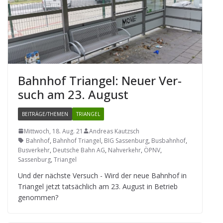
Bahn­hof Tri­an­gel: Neuer Ver­
such am 23. August
BEITRÄGE/THEMEN
TRIANGEL
Mittwoch, 18. Aug. 21
Andreas Kautzsch
Bahnhof
,
Bahnhof Triangel
,
BIG Sassenburg
,
Busbahnhof
,
Busverkehr
,
Deutsche Bahn AG
,
Nahverkehr
,
ÖPNV
,
Sassenburg
,
Triangel
Und der nächste Ver­such - Wird der neue Bahn­hof in
Tri­an­gel jetzt tat­säch­lich am 23. August in Betrieb
genommen?