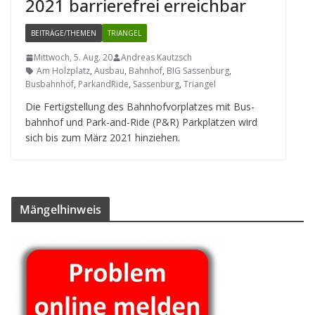
2021 bar­rie­re­frei erreichbar
BEITRÄGE/THEMEN
TRIANGEL
Mittwoch, 5. Aug. 20
Andreas Kautzsch
Am Holzplatz
,
Ausbau
,
Bahnhof
,
BIG Sassenburg
,
Busbahnhof
,
ParkandRide
,
Sassenburg
,
Triangel
Die Fer­tig­stel­lung des Bahn­hof­vor­plat­zes mit Bus­
bahn­hof und Park-and-Ride (P&R) Park­plät­zen wird
sich bis zum März 2021 hinziehen.
Män­gel­hin­weis