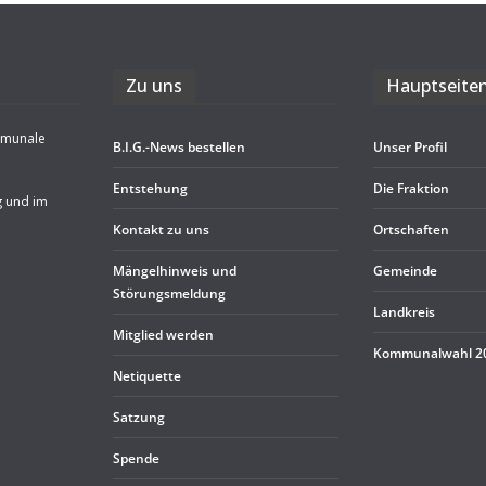
Zu uns
Haupt­sei­te
mmunale
B.I.G.-News bestel­len
Unser Pro­fil
Ent­ste­hung
Die Frak­tion
g und im
Kon­takt zu uns
Ort­schaf­ten
Män­gel­hin­weis und
Gemeinde
Störungsmeldung
Land­kreis
Mit­glied werden
Kom­mu­nal­wahl 
Neti­quette
Sat­zung
Spende