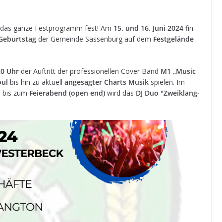
t das ganze Fest­pro­gramm fest! Am
15. und 16. Juni 2024
fin­
Geburts­tag
der Gemeinde Sas­sen­burg auf dem
Fest­ge­lände
20 Uhr
der Auf­tritt der pro­fes­sio­nel­len Cover Band
M1 „Music
oul
bis hin zu aktu­ell
ange­sag­ter Charts Musik
spie­len. Im
 bis zum
Fei­er­abend (open end)
wird das
DJ Duo "Zwei­klang­