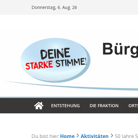
Skip
Donnerstag, 6. Aug. 26
to
content
ENT­STE­HUNG
DIE FRAK­TION
ORT­
Du bist hier:
Home
Aktivitäten
50 Jahre 