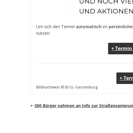
Um sich den Ter­min
auto­ma­tisch
im
per­sön­li­ch
nutzen:
+ Ter­min
+ Ter
Bild­nach­weis © B.I.G.-Sassenburg
300 Bür­ger nah­men an Info zur Stra­ßen­sa­nie­run