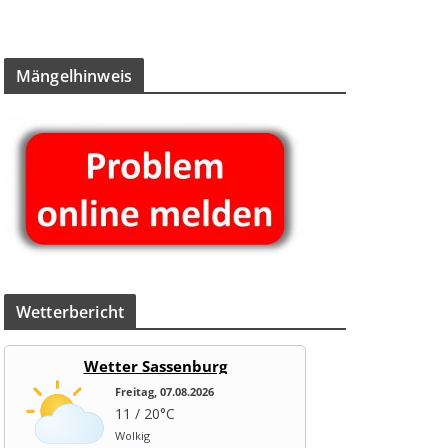
Män­gel­hin­weis
Wet­ter­be­richt
Wetter Sassenburg
Freitag, 07.08.2026
11 / 20°C
Wolkig