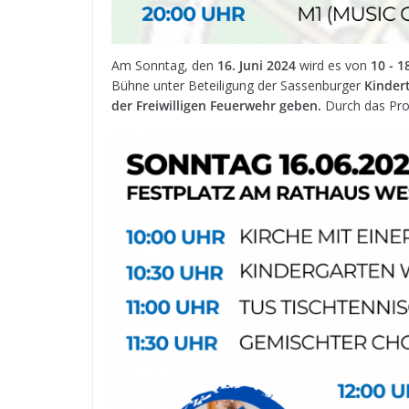
Am Sonn­tag, den
16. Juni 2024
wird es von
10 - 1
Bühne unter Betei­li­gung der Sas­sen­bur­ger
Kin­der
der Frei­wil­li­gen Feu­er­wehr geben.
Durch das Pro­