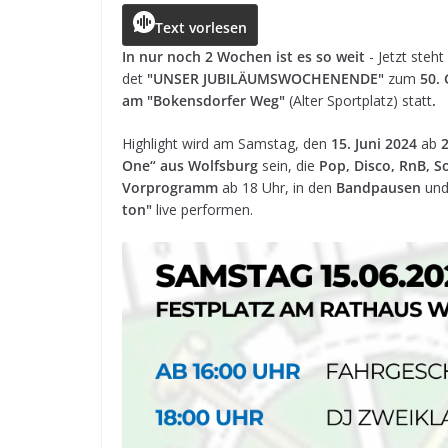
c
ss
a
r
e
ai
le
Text vorlesen
e
e
ts
e
g
l
n
In nur noch 2 Wochen ist es so weit
- Jetzt steh
det
"UNSER JUBILÄUMSWOCHENENDE"
zum
50. 
b
n
A
a
r
am "Bokens­dor­fer Weg"
(Alter Sport­platz) statt
.
o
g
p
d
a
High­light wird am Sams­tag, den
15. Juni 2024
ab
o
e
p
s
m
One“ aus Wolfs­burg
sein, die
Pop, Disco, RnB, S
k
r
Vor­pro­gramm
ab 18 Uhr, in den
Band­pau­sen
und
ton"
live performen.