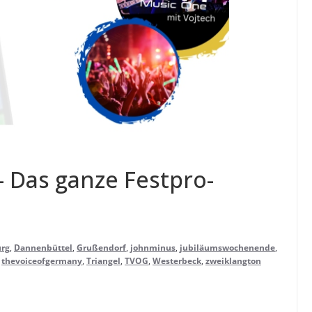
- Das ganze Fest­pro­
urg
,
Dannenbüttel
,
Grußendorf
,
johnminus
,
jubiläumswochenende
,
,
thevoiceofgermany
,
Triangel
,
TVOG
,
Westerbeck
,
zweiklangton