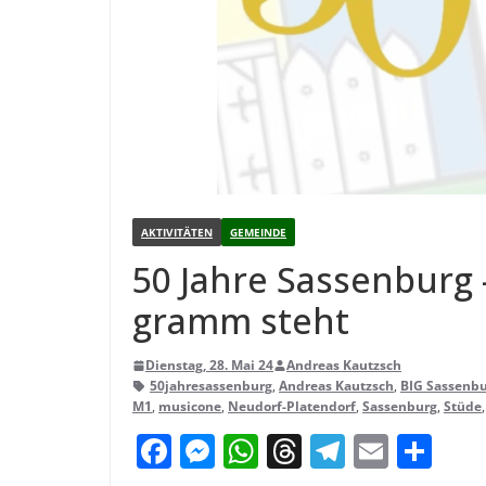
AKTIVITÄTEN
GEMEINDE
50 Jahre Sas­sen­burg 
gramm steht
Dienstag, 28. Mai 24
Andreas Kautzsch
50jahresassenburg
,
Andreas Kautzsch
,
BIG Sassenb
M1
,
musicone
,
Neudorf-Platendorf
,
Sassenburg
,
Stüde
F
M
W
T
T
E
T
a
e
h
h
el
m
ei