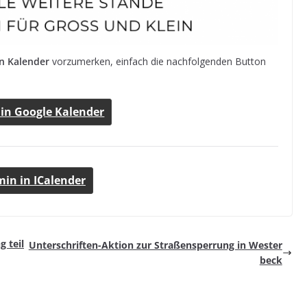
en Kalen­der
vor­zu­mer­ken, ein­fach die nach­fol­gen­den But­ton
 in Google Kalender
­min in ICalender
g teil
Unter­schrif­ten-Aktion zur Stra­ßen­sper­rung in Wester
beck