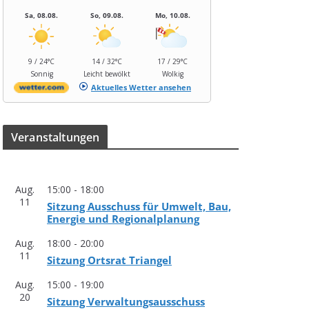
Sa, 08.08.
So, 09.08.
Mo, 10.08.
9 / 24°C
14 / 32°C
17 / 29°C
Sonnig
Leicht bewölkt
Wolkig
Aktuelles Wetter ansehen
Ver­an­stal­tun­gen
Aug.
15:00
-
18:00
11
Sit­zung Aus­schuss für Umwelt, Bau,
Ener­gie und Regionalplanung
Aug.
18:00
-
20:00
11
Sit­zung Orts­rat Triangel
Aug.
15:00
-
19:00
20
Sit­zung Verwaltungsausschuss