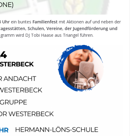
8 Uhr
ein bun­tes
Fami­li­en­fest
mit Aktio­nen auf und neben der
­ta­ges­stät­ten, Schu­len, Ver­eine, der Jugend­för­de­rung und
gramm wird DJ Tobi Haase aus Tri­an­gel führen.