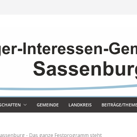
SCHAF­TEN
GEMEINDE
LAND­KREIS
BEITRÄGE/THEM
Sassenburg - Das ganze Festprogramm steht