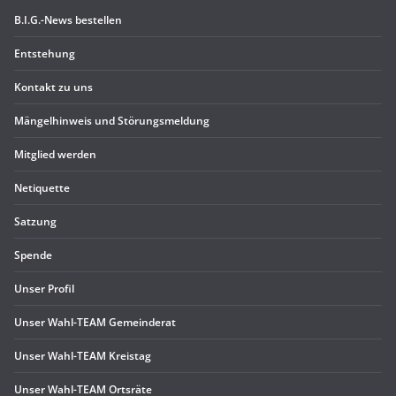
B.I.G.-News bestel­len
Ent­ste­hung
Kon­takt zu uns
Män­gel­hin­weis und Störungsmeldung
Mit­glied werden
Neti­quette
Sat­zung
Spende
Unser Pro­fil
Unser Wahl-TEAM Gemeinderat
Unser Wahl-TEAM Kreistag
Unser Wahl-TEAM Ortsräte