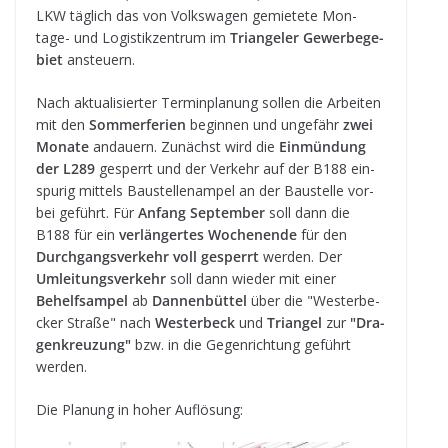
LKW täg­lich das von Volks­wa­gen gemie­tete Mon­
tage- und Logis­tik­zen­trum im
Tri­an­ge­ler Gewer­be­ge­
biet
ansteu­ern.
Nach aktua­li­sier­ter Ter­min­pla­nung sol­len die Arbei­ten
mit den
Som­mer­fe­rien
begin­nen und unge­fähr
zwei
Monate
andau­ern. Zunächst wird die
Ein­mün­dung
der L289
gesperrt und der Ver­kehr auf der B188 ein­
spu­rig mit­tels Bau­stel­len­am­pel an der Bau­stelle vor­
bei geführt. Für
Anfang Sep­tem­ber
soll dann die
B188 für ein
ver­län­ger­tes Wochen­ende
für den
Durch­gangs­ver­kehr voll gesperrt
wer­den. Der
Umlei­tungs­ver­kehr
soll dann wie­der mit einer
Behelfs­am­pel
ab
Dan­nen­büt­tel
über die "Wes­ter­be­
cker Straße" nach
Wes­ter­beck
und
Tri­an­gel
zur
"Dra­
gen­kreu­zung"
bzw. in die Gegen­rich­tung geführt
werden.
Die Pla­nung in hoher Auflösung: