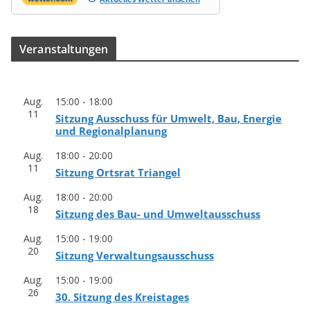
Ver­an­stal­tun­gen
Aug.
15:00
-
18:00
11
Sit­zung Aus­schuss für Umwelt, Bau, Ener­gie
und Regionalplanung
Aug.
18:00
-
20:00
11
Sit­zung Orts­rat Triangel
Aug.
18:00
-
20:00
18
Sit­zung des Bau- und Umweltausschuss
Aug.
15:00
-
19:00
20
Sit­zung Verwaltungsausschuss
Aug.
15:00
-
19:00
26
30. Sit­zung des Kreistages