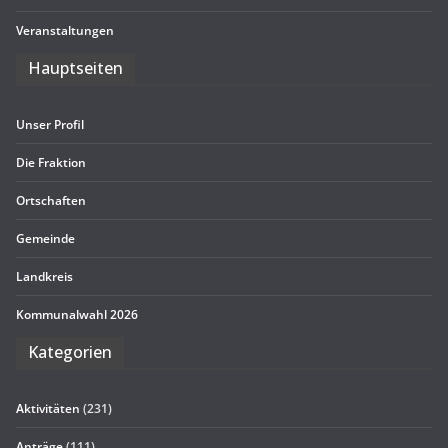
Ver­an­stal­tun­gen
Haupt­sei­ten
Unser Pro­fil
Die Frak­tion
Ort­schaf­ten
Gemeinde
Land­kreis
Kom­mu­nal­wahl 2026
Kate­go­rien
Aktivitäten
(231)
Anträge
(111)