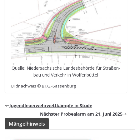
Quelle: Nie­der­säch­si­sche Lan­des­be­hörde für Stra­ßen­
bau und Ver­kehr in Wolfenbüttel
Bild­nach­weis © B.I.G.-Sassenburg
Jugend­feu­er­wehr­wett­kämpfe in Stüde
Nächs­ter Pro­be­alarm am 21. Juni 2025
Män­gel­hin­weis