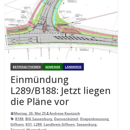
BEITRÄGE/THEMEN
GEMEINDE
LANDKREIS
Ein­mün­dung
L289/B188: Jetzt lie­gen
die Pläne vor
Montag, 26. Mai 25
Andreas Kautzsch
B188
,
BIG Sassenburg
,
Dannenbüttel
,
Dragenkreuzung
,
Gifhorn
,
K31
,
L289
,
Landkreis Gifhorn
,
Sassenburg
,
Triangel
,
Westerbeck