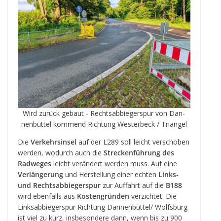
Wird zurück gebaut - Rechts­ab­bie­ger­spur von Dan­
nen­büt­tel kom­mend Rich­tung Wes­ter­beck / Triangel
Die
Ver­kehrs­in­sel
auf der L289 soll leicht ver­scho­ben
wer­den, wodurch auch die
Stre­cken­füh­rung des
Rad­we­ges
leicht ver­än­dert wer­den muss. Auf eine
Ver­län­ge­rung
und Her­stel­lung einer ech­ten
Links-
und Rechts­ab­bie­ger­spur
zur Auf­fahrt auf die
B188
wird eben­falls aus
Kos­ten­grün­den
ver­zich­tet. Die
Links­ab­bie­ger­spur Rich­tung Dannenbüttel/ Wolfs­burg
ist viel zu kurz, ins­be­son­dere dann, wenn bis zu 900