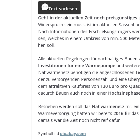
c
ss
a
r
e
ai
le
Text vorlesen
e
e
ts
e
g
l
n
Geht in der aktu­el­len Zeit noch preis­güns­ti­g
Wider­spruch sein muss, ist im aktu­el­len Sas­sen­bur
b
n
A
a
r
Nach Infor­ma­tio­nen des Erschlie­ßungs­trä­gers wer
o
g
p
d
a
sen, wel­ches
in einem Umkreis von min. 500 Met
hen soll.
o
e
p
s
m
k
r
Alle aktu­el­len Rege­lun­gen für nach­hal­ti­ges Baue
Inves­ti­tio­nen für eine Wär­me­pumpe
und wei­tere
Nah­wär­me­netz benö­ti­gen die ange­schlos­se­nen Li
der zu ver­sor­gen­den Per­so­nen­zahl und eine Über­ga
dem attrak­ti­ven Kauf­preis von
130 Euro pro Qua­d
dadurch Bauen auch noch in einer
Hoch­zins­phas
Betrie­ben wer­den soll das
Nah­wär­me­netz
mit ei
Wär­me­ver­sor­gung hat­ten wir bereits
2016
für das
damals war die Zeit noch nicht reif dafür.
Sym­bol­bild
pix​a​bay​.com