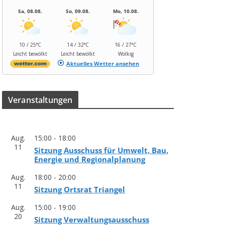
Sa, 08.08.
So, 09.08.
Mo, 10.08.
10 / 25°C
14 / 32°C
16 / 27°C
Leicht bewölkt
Leicht bewölkt
Wolkig
Aktuelles Wetter ansehen
Ver­an­stal­tun­gen
Aug.
15:00
-
18:00
11
Sit­zung Aus­schuss für Umwelt, Bau,
Ener­gie und Regionalplanung
Aug.
18:00
-
20:00
11
Sit­zung Orts­rat Triangel
Aug.
15:00
-
19:00
20
Sit­zung Verwaltungsausschuss