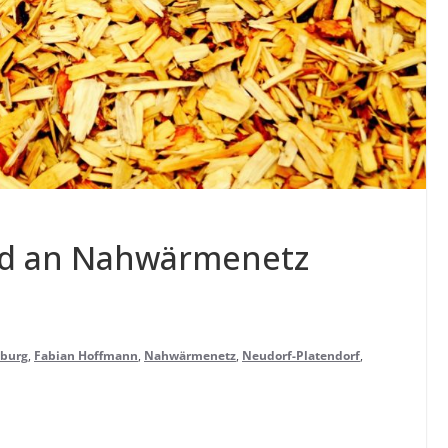
d an Nah­wär­me­netz
nburg
,
Fabian Hoffmann
,
Nahwärmenetz
,
Neudorf-Platendorf
,