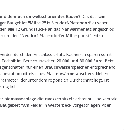
es und den­noch umwelt­scho­nen­des Bauen?
Das das kein
­ger
Bau­ge­biet "Mitte 2"
in
Neu­dorf-Pla­ten­dorf
zu sehen.
­den alle
12 Grund­stü­cke
an das
Nah­wär­me­netz
ange­schlos­
ern um den
"Neu­dorf-Pla­ten­dor­fer Mit­tel­punkt"
ent­ste­
n wer­den durch den Anschluss erfüllt. Bau­her­ren spa­ren somit
 Tech­nik im Bereich zwi­schen
20.000 und 30.000 Euro
. Beim
e­gen­schaf­ten nur einen
Brauch­was­ser­spei­cher
ent­spre­chend
­be­sta­tion mit­tels eines
Plat­ten­wär­me­tau­schers
. Neben
rat­me­ter
, der unter dem regio­na­len Durch­schnitt liegt, ist
e
möglich.
ner
Bio­mas­se­an­lage die Hack­schnit­zel
ver­brennt. Eine zen­trale
Bau­ge­biet "Am Felde"
in
Wes­ter­beck
vor­ge­schla­gen. Aber