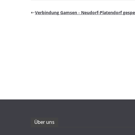
Ver­bin­dung Gam­sen - Neu­dorf-Pla­ten­dorf gespe
Über uns