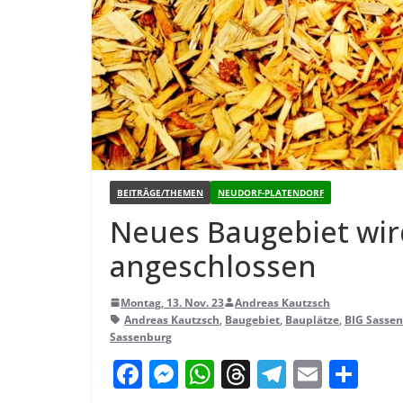
BEITRÄGE/THEMEN
NEUDORF-PLATENDORF
Neues Bau­ge­biet wir
angeschlossen
Montag, 13. Nov. 23
Andreas Kautzsch
Andreas Kautzsch
,
Baugebiet
,
Bauplätze
,
BIG Sasse
Sassenburg
F
M
W
T
T
E
T
a
e
h
h
el
m
ei