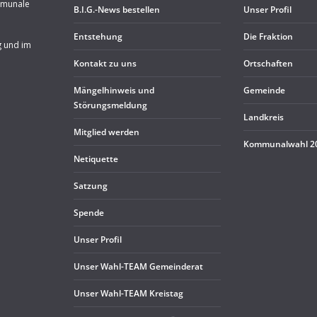
mmunale
B.I.G.-News bestel­len
Unser Pro­fil
Ent­ste­hung
Die Frak­tion
g und im
Kon­takt zu uns
Ort­schaf­ten
Män­gel­hin­weis und
Gemeinde
Störungsmeldung
Land­kreis
Mit­glied werden
Kom­mu­nal­wahl 
Neti­quette
Sat­zung
Spende
Unser Pro­fil
Unser Wahl-TEAM Gemeinderat
Unser Wahl-TEAM Kreistag