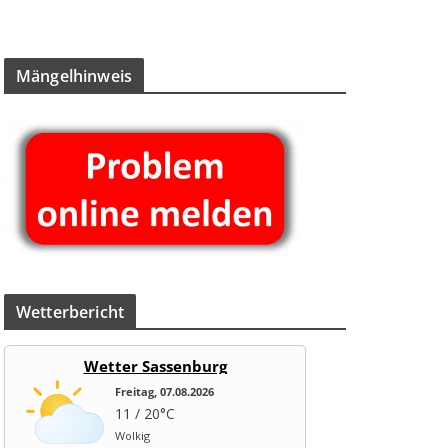
Män­gel­hin­weis
Wet­ter­be­richt
Wetter Sassenburg
Freitag, 07.08.2026
11 / 20°C
Wolkig