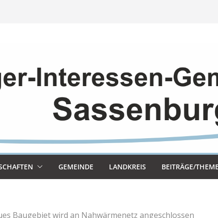
SCHAF­TEN
GEMEINDE
LAND­KREIS
BEITRÄGE/THEM
es Baugebiet wird an Nahwärmenetz angeschlossen