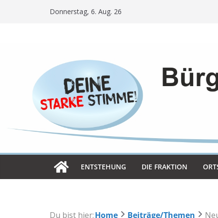
Skip
Donnerstag, 6. Aug. 26
to
content
ENT­STE­HUNG
DIE FRAK­TION
ORT­
Du bist hier:
Home
Beiträge/Themen
Neu