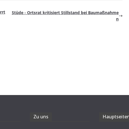
rrt
Stüde - Orts­rat kri­ti­siert Still­stand bei Baumaßnahme
n
Zu uns
Haupt­sei­te