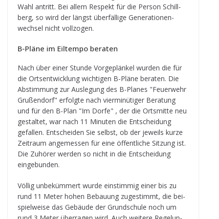
Wahl antritt. Bei allem Respekt für die Per­son Schill­
berg, so wird der längst über­fäl­lige Gene­ra­tio­nen­
wech­sel nicht vollzogen.
B-Pläne im Eil­tempo beraten
Nach über einer Stunde Vor­ge­plän­kel wur­den die für
die Orts­ent­wick­lung wich­ti­gen B-Pläne bera­ten. Die
Abstim­mung zur Aus­le­gung des B-Pla­nes "Feu­er­wehr
Gru­ßen­dorf" erfolgte nach vier­mi­nü­ti­ger Bera­tung
und für den B-Plan "Im Dorfe" , der die Orts­mitte neu
gestal­tet, war nach 11 Minu­ten die Ent­schei­dung
gefal­len. Ent­schei­den Sie selbst, ob der jeweils kurze
Zeit­raum ange­mes­sen für eine öffent­li­che Sit­zung ist.
Die Zuhö­rer wer­den so nicht in die Ent­schei­dung
eingebunden.
Völ­lig unbe­küm­mert wurde ein­stim­mig einer bis zu
rund 11 Meter hohen Bebau­ung zuge­stimmt, die bei­
spiel­weise das Gebäude der Grund­schule noch um
rund 3 Meter über­ra­gen wird. Auch wei­tere Rege­lun­