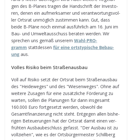
gen des B-Pla­nes tra­gen die Hand­schrift der Inves­to­
ren, denen ein auf­merk­sa­mer und ver­ant­wor­tungs­vol­
ler Orts­rat unmög­lich zustim­men kann. Gut, dass
beide B-Pläne noch ein­mal aus­führ­lich am 16. Juni im
Bau- und Umwelt­aus­schuss bera­ten wer­den. Wir
spre­chen uns gemäß unse­rem
Wahl-PRO­
gramm
statt­des­sen
für eine orts­ty­pi­sche Bebau­
ung
aus.
Vol­les Risiko beim Straßenausbau
Voll auf Risiko setzt der Orts­rat beim Stra­ßen­aus­bau
des "Hei­de­we­ges" und des "Wie­sen­we­ges". Ohne auf
wei­tere Zusa­gen für eine zusätz­li­che För­de­rung zu
war­ten, sol­len die Pla­nun­gen für dann ins­ge­samt
160.000 Euro fort­ge­setzt wer­den, obwohl die
Gesamt­fi­nan­zie­rung nicht steht. Ent­ge­gen allen bis­he­
ri­gen Beteue­run­gen hat der Orts­rat damit einen ver­
früh­ten Aus­bau­be­schluss gefasst. "Der Aus­bau ist zu
voll­zie­hen", wie es der Orts­bür­ger­meis­ter Schill­berg