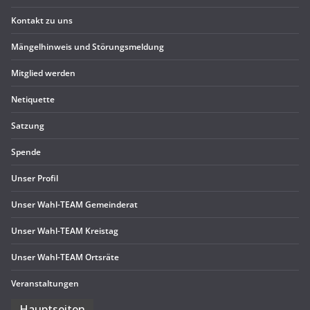
Kon­takt zu uns
Män­gel­hin­weis und Störungsmeldung
Mit­glied werden
Neti­quette
Sat­zung
Spende
Unser Pro­fil
Unser Wahl-TEAM Gemeinderat
Unser Wahl-TEAM Kreistag
Unser Wahl-TEAM Ortsräte
Ver­an­stal­tun­gen
Haupt­sei­ten