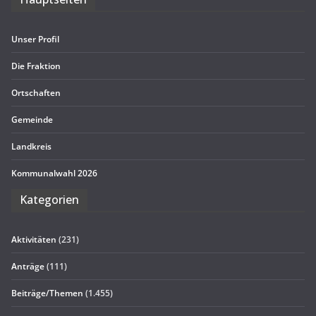
Unser Pro­fil
Die Frak­tion
Ort­schaf­ten
Gemeinde
Land­kreis
Kom­mu­nal­wahl 2026
Kate­go­rien
Aktivitäten
(231)
Anträge
(111)
Beiträge/Themen
(1.455)