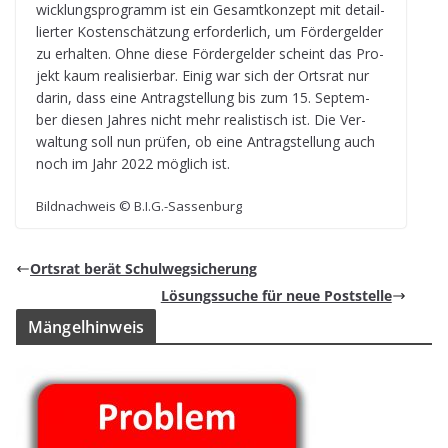
wick­lungs­pro­gramm ist ein Gesamt­kon­zept mit detail­
lier­ter Kos­ten­schät­zung erfor­der­lich, um För­der­gel­der
zu erhal­ten. Ohne diese För­der­gel­der scheint das Pro­
jekt kaum rea­li­sier­bar. Einig war sich der Orts­rat nur
darin, dass eine Antrag­stel­lung bis zum 15. Sep­tem­
ber die­sen Jah­res nicht mehr rea­lis­tisch ist. Die Ver­
wal­tung soll nun prü­fen, ob eine Antrag­stel­lung auch
noch im Jahr 2022 mög­lich ist.
Bild­nach­weis © B.I.G.-Sassenburg
Orts­rat berät Schulwegsicherung
Lösungs­su­che für neue Poststelle
Män­gel­hin­weis