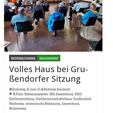
BEITRÄGE/THEMEN
GRUSSENDORF
Vol­les Haus bei Gru­
ßen­dor­fer Sitzung
Dienstag, 8. Juni 21
Andreas Kautzsch
B-Plan
,
Bebauungsplan
,
BIG Sassenburg
,
DGH
,
Dorfentwicklung
,
Dorfgemeinschaftshaus
,
Grußendorf
,
Heideweg
,
ortstypische Bebauung
,
Sassenburg
,
Wiesenweg