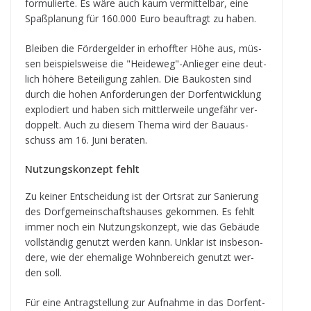
for­mu­lierte. Es wäre auch kaum ver­mit­tel­bar, eine
Spaß­pla­nung für 160.000 Euro beauf­tragt zu haben.
Blei­ben die För­der­gel­der in erhoff­ter Höhe aus, müs­
sen bei­spiels­weise die "Heideweg"-Anlieger eine deut­
lich höhere Betei­li­gung zah­len. Die Bau­kos­ten sind
durch die hohen Anfor­de­run­gen der Dorf­ent­wick­lung
explo­diert und haben sich mitt­ler­weile unge­fähr ver­
dop­pelt. Auch zu die­sem Thema wird der Bau­aus­
schuss am 16. Juni beraten.
Nut­zungs­kon­zept fehlt
Zu kei­ner Ent­schei­dung ist der Orts­rat zur Sanie­rung
des Dorf­ge­mein­schafts­hau­ses gekom­men. Es fehlt
immer noch ein Nut­zungs­kon­zept, wie das Gebäude
voll­stän­dig genutzt wer­den kann. Unklar ist ins­be­son­
dere, wie der ehe­ma­lige Wohn­be­reich genutzt wer­
den soll.
Für eine Antrag­stel­lung zur Auf­nahme in das Dorf­ent­