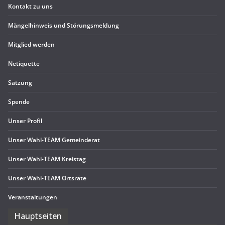
Kon­takt zu uns
Män­gel­hin­weis und Störungsmeldung
Mit­glied werden
Neti­quette
Sat­zung
Spende
Unser Pro­fil
Unser Wahl-TEAM Gemeinderat
Unser Wahl-TEAM Kreistag
Unser Wahl-TEAM Ortsräte
Ver­an­stal­tun­gen
Haupt­sei­ten