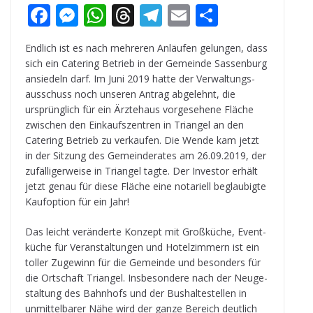
F
M
W
T
T
E
T
a
e
h
h
el
m
ei
End­lich ist es nach meh­re­ren Anläu­fen gelun­gen, dass
c
ss
a
r
e
ai
le
sich ein Cate­ring Betrieb in der Gemeinde Sas­sen­burg
e
e
ts
e
g
l
n
ansie­deln darf. Im Juni 2019 hatte der Ver­wal­tungs­
aus­schuss noch unse­ren Antrag abge­lehnt, die
b
n
A
a
r
ursprüng­lich für ein Ärz­te­haus vor­ge­se­hene Flä­che
o
g
p
d
a
zwi­schen den Ein­kaufs­zen­tren in Tri­an­gel an den
Cate­ring Betrieb zu ver­kau­fen. Die Wende kam jetzt
o
e
p
s
m
in der Sit­zung des Gemein­de­ra­tes am 26.09.2019, der
k
r
zufäl­li­ger­weise in Tri­an­gel tagte. Der Inves­tor erhält
jetzt genau für diese Flä­che eine nota­ri­ell beglau­bigte
Kauf­op­tion für ein Jahr!
Das leicht ver­än­derte Kon­zept mit Groß­kü­che, Event­
kü­che für Ver­an­stal­tun­gen und Hotel­zim­mern ist ein
tol­ler Zuge­winn für die Gemeinde und beson­ders für
die Ort­schaft Tri­an­gel. Ins­be­son­dere nach der Neu­ge­
stal­tung des Bahn­hofs und der Bus­hal­te­stel­len in
unmit­tel­ba­rer Nähe wird der ganze Bereich deut­lich