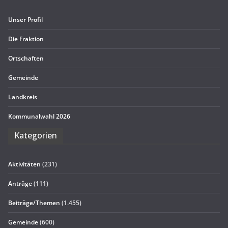
Unser Pro­fil
Die Frak­tion
Ort­schaf­ten
Gemeinde
Land­kreis
Kom­mu­nal­wahl 2026
Kate­go­rien
Aktivitäten
(231)
Anträge
(111)
Beiträge/Themen
(1.455)
Gemeinde
(600)