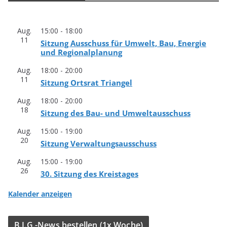
Aug.
15:00
-
18:00
11
Sit­zung Aus­schuss für Umwelt, Bau, Ener­gie
und Regionalplanung
Aug.
18:00
-
20:00
11
Sit­zung Orts­rat Triangel
Aug.
18:00
-
20:00
18
Sit­zung des Bau- und Umweltausschuss
Aug.
15:00
-
19:00
20
Sit­zung Verwaltungsausschuss
Aug.
15:00
-
19:00
26
30. Sit­zung des Kreistages
Kalender anzeigen
B.I.G.-News bestel­len (1x Woche)