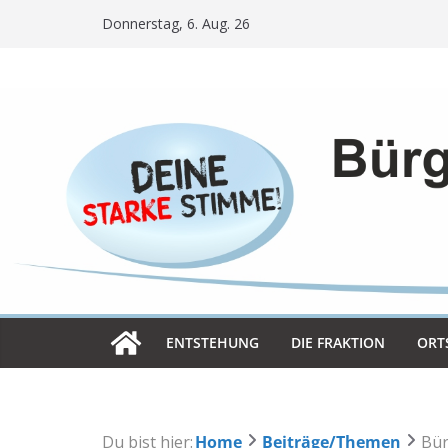
Skip
Donnerstag, 6. Aug. 26
to
content
ENT­STE­HUNG
DIE FRAK­TION
ORT­
Du bist hier:
Home
Beiträge/Themen
Bür