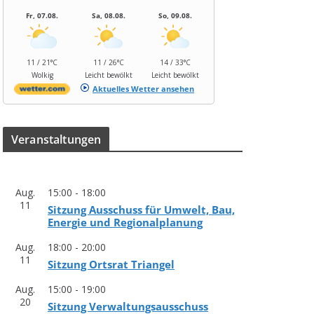
Fr, 07.08.
Sa, 08.08.
So, 09.08.
11 / 21°C
11 / 26°C
14 / 33°C
Wolkig
Leicht bewölkt
Leicht bewölkt
Aktuelles Wetter ansehen
Ver­an­stal­tun­gen
Aug.
15:00
-
18:00
11
Sit­zung Aus­schuss für Umwelt, Bau,
Ener­gie und Regionalplanung
Aug.
18:00
-
20:00
11
Sit­zung Orts­rat Triangel
Aug.
15:00
-
19:00
20
Sit­zung Verwaltungsausschuss