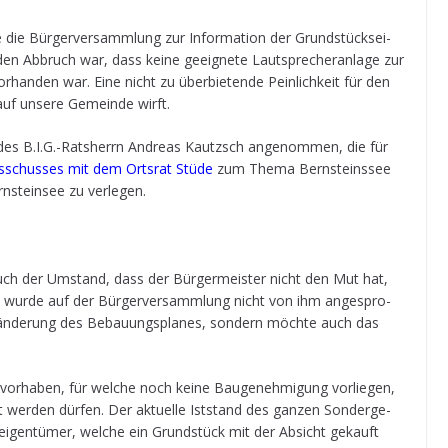
ie Bür­ger­ver­samm­lung zur Infor­ma­tion der Grund­stücks­ei­
den Abbruch war, dass keine geeig­nete Laut­spre­cher­an­lage zur
han­den war. Eine nicht zu über­bie­tende Pein­lich­keit für den
t auf unsere Gemeinde wirft.
ag des B.I.G.-Ratsherrn Andreas Kau­t­zsch ange­nom­men, die für
s­schus­ses mit dem Orts­rat Stüde
zum Thema Bern­steins­see
rn­stein­see zu verlegen.
 auch der Umstand, dass der Bür­ger­meis­ter nicht den Mut hat,
a wurde auf der Bür­ger­ver­samm­lung nicht von ihm ange­spro­
r­än­de­rung des Bebau­ungs­pla­nes, son­dern möchte auch das
vor­ha­ben, für wel­che noch keine Bau­ge­neh­mi­gung vor­lie­gen,
er­den dür­fen. Der aktu­elle Ist­stand des gan­zen Son­der­ge­
s­ei­gen­tü­mer, wel­che ein Grund­stück mit der Absicht gekauft