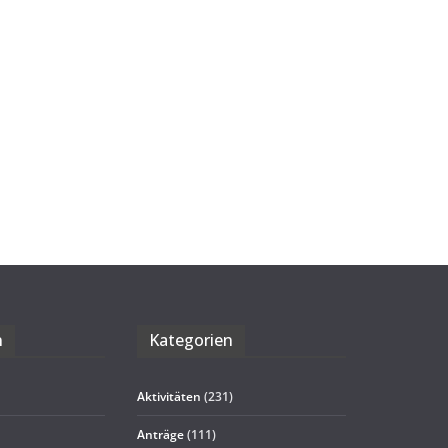
n
Kate­go­rien
Aktivitäten
(231)
Anträge
(111)