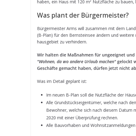
haben, ein Haus mit 120 m² Nutz­flä­che zu bauen,
Was plant der Bürgermeister?
Bür­ger­meis­ter Arms will zusam­men mit dem Land­
(B-Plan) für den Bern­stein­see ändern und wei­tere re
haus­ge­biet zu verhindern.
Wir hal­ten die Maß­nah­men für unge­eig­net und
"Woh­nen, da wo andere Urlaub machen"
gelockt wu
Geschäfte gemacht haben, dür­fen jetzt nicht ab
Was im Detail geplant ist:
Im neuen B-Plan soll die Nutz­flä­che der Häu­s
Alle Grund­stücks­ei­gen­tü­mer, wel­che nach de
Bewoh­ner, wel­che sich nach die­sem Datum mi
2020 mit einer Über­prü­fung rechnen.
Alle Bau­vor­ha­ben und Wohn­sitz­an­mel­dun­g