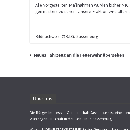
Alle vor­ge­stell­ten Maß­nah­men wur­den bis­her
NIC
ger­meis­ters zu sehen! Unsere Frak­tion wird alter­na
Bild­nach­weis: ©B.I.G.-Sassenburg
Neues Fahr­zeug an die Feu­er­wehr übergeben
Über uns
Die Bürger-Interessen-Gemeinschaft Sassenburg ist eine ko
Wählergemeinschaft in der Gemeinde Sassenburg.
Wir sind "DEINE STARKE STIMME" in der Gemeinde Sassenbur