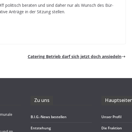
HT
poli­tisch bera­ten und sind daher nur als Wunsch des Bür­
­tive Anträge in der Sit­zung stellen.
Cate­ring Betrieb darf sich jetzt doch ansiedeln
Zu uns
Haupt­sei­te
mmunale
B.I.G.-News bestel­len
Unser Pro­fil
Ent­ste­hung
Die Frak­tion
g und im