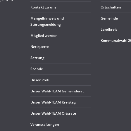
Kon­takt zu uns
Ort­schaf­ten
Män­gel­hin­weis und
Gemeinde
Störungsmeldung
Land­kreis
Mit­glied werden
Kom­mu­nal­wahl 
Neti­quette
Sat­zung
Spende
Unser Pro­fil
Unser Wahl-TEAM Gemeinderat
Unser Wahl-TEAM Kreistag
Unser Wahl-TEAM Ortsräte
Ver­an­stal­tun­gen