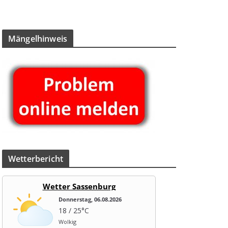
Män­gel­hin­weis
Wet­ter­be­richt
Wetter Sassenburg
Donnerstag, 06.08.2026
18 / 25°C
Wolkig