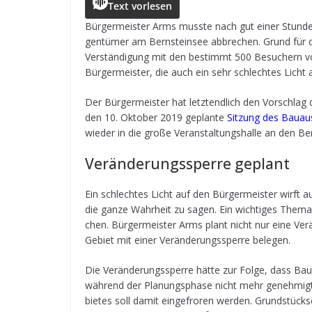
c
ss
a
r
e
ai
le
Text vorlesen
e
e
ts
e
g
l
n
Bür­ger­meis­ter Arms musste nach gut einer Stunde d
gen­tü­mer am Bern­stein­see abbre­chen. Grund für 
b
n
A
a
r
Ver­stän­di­gung mit den bestimmt 500 Besu­chern vor­
o
g
p
d
a
Bür­ger­meis­ter, die auch ein sehr schlech­tes Lich
o
e
p
s
m
Der Bür­ger­meis­ter hat letzt­end­lich den Vor­schl
k
r
den 10. Okto­ber 2019 geplante
Sit­zung des Bau­au
wie­der in die große Ver­an­stal­tungs­halle an den Be
Ver­än­de­rungs­sperre geplant
Ein schlech­tes Licht auf den Bür­ger­meis­ter wirft
die ganze Wahr­heit zu sagen. Ein wich­ti­ges Them
chen. Bür­ger­meis­ter Arms plant nicht nur eine Ve
Gebiet mit einer Ver­än­de­rungs­sperre belegen.
Die Ver­än­de­rungs­sperre hätte zur Folge, dass Bau­
wäh­rend der Pla­nungs­phase nicht mehr geneh­migt w
bie­tes soll damit ein­ge­fro­ren wer­den. Grund­stück