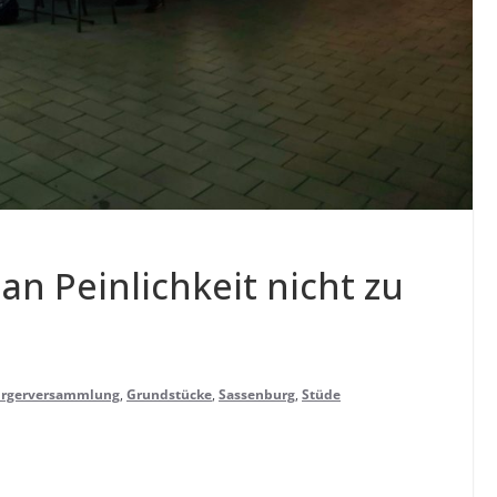
an Pein­lich­keit nicht zu
rgerversammlung
,
Grundstücke
,
Sassenburg
,
Stüde