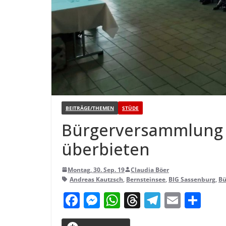
BEITRÄGE/THEMEN
STÜDE
Bür­ger­ver­samm­lung 
überbieten
Montag, 30. Sep. 19
Claudia Böer
Andreas Kautzsch
,
Bernsteinsee
,
BIG Sassenburg
,
Bü
F
M
W
T
T
E
T
a
e
h
h
el
m
ei