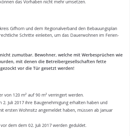
 kön­nen das Vor­ha­ben nicht mehr umsetzen.
kreis Gif­horn und dem Regio­nal­ver­band den Bebau­ungs­plan
cht­li­che Schritte ein­lei­ten, um das Dau­er­woh­nen im Feri­en­
 nicht zumut­bar. Bewoh­ner, wel­che mit Wer­be­sprü­chen wie
r­den, mit denen die Betrei­ber­ge­sell­schaf­ten fette
ge­zockt vor die Tür gesetzt werden!
er von 120 m² auf 90 m² ver­rin­gert werden.
m 2. Juli 2017 ihre Bau­ge­neh­mi­gung erhal­ten haben und
t ers­ten Wohn­sitz ange­mel­det haben, müs­sen ab Januar
en vor dem dem 02. Juli 2017 wer­den geduldet.